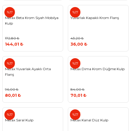
Metax
Metax
%17
%17
Metax Beta Krom Siyah Mobilya
Yuvarlak Kapaklı Krom Flanş
Kulp
172,80 ₺
43,20 ₺
144,01 ₺
36,00 ₺
Metax
Metax
%17
%17
Metax Yuvarlak Ayaklı Orta
Metax Dima Krom Düğme Kulp
Flanş
96,00 ₺
84,00 ₺
80,01 ₺
70,01 ₺
Metax
Metax
%17
%17
Metax Saral Kulp
Metax Kanal Düz Kulp