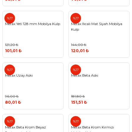
Metax
Metax
%17
%17
Metax Yeti 128 mm Mobilya Kulp
Metax Ilıcalı Mat Siyah Mobilya
Kulp
121,20 ₺
144,00 ₺
101,01 ₺
120,01 ₺
Metax
Metax
%17
%17
Metax Uzay Askı
Metax Beta Askı
96,00 ₺
181,80 ₺
80,01 ₺
151,51 ₺
Metax
Metax
%17
%17
Metax Beta Krom Beyaz
Metax Beta Krom Kırmızı