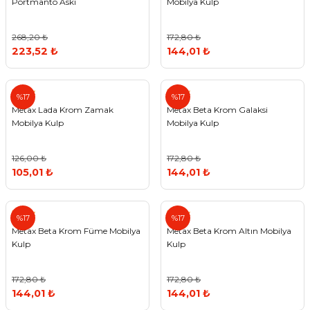
Portmanto Askı
Mobilya Kulp
268,20 ₺
172,80 ₺
223,52 ₺
144,01 ₺
Metax
Metax
%17
%17
Metax Lada Krom Zamak
Metax Beta Krom Galaksi
Mobilya Kulp
Mobilya Kulp
126,00 ₺
172,80 ₺
105,01 ₺
144,01 ₺
Metax
Metax
%17
%17
Metax Beta Krom Füme Mobilya
Metax Beta Krom Altın Mobilya
Kulp
Kulp
172,80 ₺
172,80 ₺
144,01 ₺
144,01 ₺