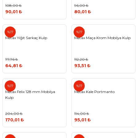
108,00 ₺
96,00 ₺
90,01 ₺
80,01 ₺
Metax
Metax
%17
%17
Metax Yiğit Sarkaç Kulp
Metax Maça Krom Mobilya Kulp
77,76 ₺
112,20 ₺
64,81 ₺
93,51 ₺
Metax
Metax
%17
%17
Metax Felix 128 mm Mobilya
Metax Kale Portmanto
Kulp
204,00 ₺
114,00 ₺
170,01 ₺
95,01 ₺
Metax
Metax