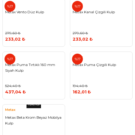
Metax
Metax
%17
%17
Metax Vento Düz Kulp
Metax Kanal Çizgili Kulp
279,60 ₺
279,60 ₺
233,02 ₺
233,02 ₺
Metax
Metax
%17
%17
Metax Puma Tırtıklı 160 mm
Metax Puma Çizgili Kulp
Siyah Kulp
524,40 ₺
194,40 ₺
437,04 ₺
162,01 ₺
Tükendi
Metax
Metax Beta Krom Beyaz Mobilya
Kulp