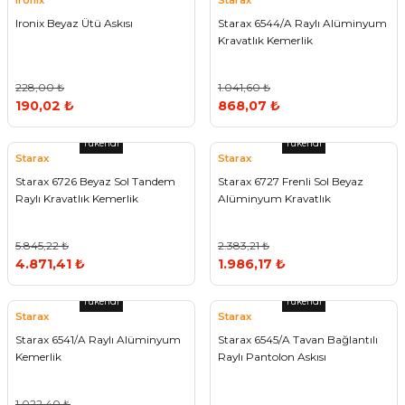
Ironix
Starax
Ironix Beyaz Ütü Askısı
Starax 6544/A Raylı Alüminyum
Kravatlık Kemerlik
228,00 ₺
1.041,60 ₺
190,02 ₺
868,07 ₺
Tükendi
Tükendi
Starax
Starax
Starax 6726 Beyaz Sol Tandem
Starax 6727 Frenli Sol Beyaz
Raylı Kravatlık Kemerlik
Alüminyum Kravatlık
5.845,22 ₺
2.383,21 ₺
4.871,41 ₺
1.986,17 ₺
Tükendi
Tükendi
Starax
Starax
Starax 6541/A Raylı Alüminyum
Starax 6545/A Tavan Bağlantılı
Kemerlik
Raylı Pantolon Askısı
1.022,40 ₺