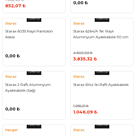
0,00 ₺
852,07 ₺
Tükendi
Tükendi
Starax
Starax
Starax 6035 Raylı Pantolon
Starax 6264/A Tel. Raylı
Askısı
Alüminyum Ayakkabılık 90 cm
4.602,02 ₺
0,00 ₺
3.835,32 ₺
Tükendi
Tükendi
Starax
Starax
Starax 2 Raflı Alüminyum
Starax 6144 İki Raflı Ayakkabılık
Ayakkabılık (Sağ)
1.255,21 ₺
0,00 ₺
1.046,09 ₺
Tükendi
Tükendi
Hanger
Starax