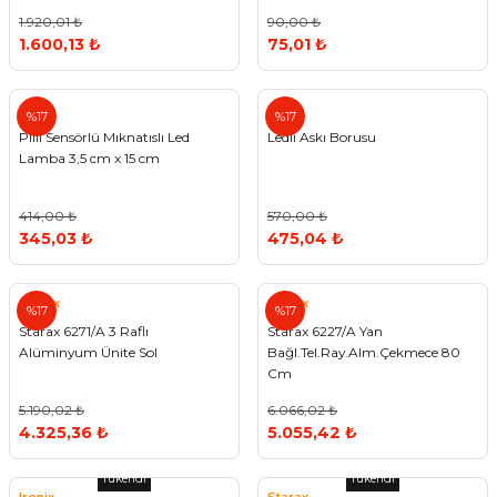
1.920,01 ₺
90,00 ₺
1.600,13 ₺
75,01 ₺
%17
%17
Pilli Sensörlü Mıknatıslı Led
Ledli Askı Borusu
Lamba 3,5 cm x 15 cm
414,00 ₺
570,00 ₺
345,03 ₺
475,04 ₺
Starax
Starax
%17
%17
Starax 6271/A 3 Raflı
Starax 6227/A Yan
Alüminyum Ünite Sol
Bağl.Tel.Ray.Alm.Çekmece 80
Cm
5.190,02 ₺
6.066,02 ₺
4.325,36 ₺
5.055,42 ₺
Tükendi
Tükendi