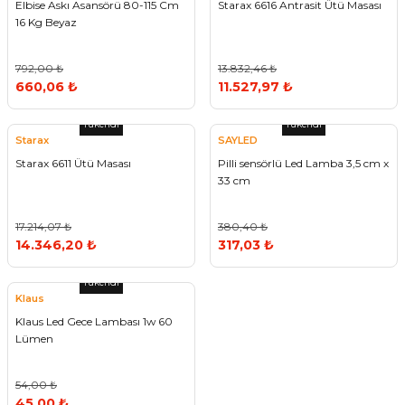
Elbise Askı Asansörü 80-115 Cm
Starax 6616 Antrasit Ütü Masası
16 Kg Beyaz
792,00 ₺
13.832,46 ₺
660,06 ₺
11.527,97 ₺
Tükendi
Tükendi
Starax
SAYLED
Starax 6611 Ütü Masası
Pilli sensörlü Led Lamba 3,5 cm x
33 cm
17.214,07 ₺
380,40 ₺
14.346,20 ₺
317,03 ₺
Tükendi
Klaus
Klaus Led Gece Lambası 1w 60
Lümen
54,00 ₺
45,00 ₺