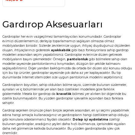
Gardırop Aksesuarları
Gardıroplar her evin vazgeçilmez tamamlayıcıları konumundadır. Gardıroplar
evimizi düzenlememizi, derleyip toparlamamızı sağlayan olmazsa olmaz
mobilyalardan birisidir. Sizlerde zevklerinize uygun, ihtiyaç duyduğunuz ölçülerden
oluşan, ihtiyaçlarınızı giderecek
ayakkabılık
gibi bazı fonksiyonlara sahip gardrop
modelleri arasından seçim yapabilirsiniz. Gardıroplar evlerinize düzen getirecek
mobilyaların başını çekmektedir. Örneğin,
pantolonluk
gibi bölmelere sahip olan
modeller sayesinde pantolonlarımız kırışmadan, düzgün bir şekilde kalmasını
sağlayabilirsiniz. Diğer yandan baktığımızda da ortada bir düzen söz konusu olduğu
için bu tip ürünler, gardıroplar sayesinde çok daha az yer kaplayacaktır. Bu tip
durumlarda İnternet sitemizden size uygun pantolonluk modelini seçebilirsiniz.
Gardıropların boyutları, sahip oldukları bölme sayısı, üzerinde bulunan süslemeler,
aynaları ve iç bölümlerinde yer alan bazı özellikleri modellere göre farklılık
göstermekte. Mesela bir gardrop da
kravatlık
bölmesi yer alırken bir diğerinde bu
özellik bulunmayabilir. Bu yüzden gardıroplar işlevsellik açısından bazı farklara
sahiptir.
Gardrop seçerken önünüze çıkan birçok seçenek arasından, en iyi seçimi yapabilmek
adına hangi amaçla kullanacağınız ve gardıropların hangi özelliklere sahip olduğu
gibi konulara odaklanmanız faydalı olacaktır.
Dolap içi aydınlatma
özelliği
bulunan gardıroplar, aradığınız şeyleri daha hızlı bulmanıza, içerisindeki eşyaları
daha net görmenize katkıda bulunacaktır. Bu yüzden gardıroplarda işlev çok
önemlidir.