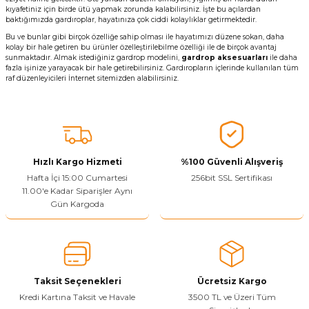
kıyafetiniz için birde ütü yapmak zorunda kalabilirsiniz. İşte bu açılardan
baktığımızda gardıroplar, hayatınıza çok ciddi kolaylıklar getirmektedir.
Bu ve bunlar gibi birçok özelliğe sahip olması ile hayatımızı düzene sokan, daha
kolay bir hale getiren bu ürünler özelleştirilebilme özelliği ile de birçok avantaj
sunmaktadır. Almak istediğiniz gardrop modelini,
gardrop aksesuarları
ile daha
fazla işinize yarayacak bir hale getirebilirsiniz. Gardıropların içlerinde kullanılan tüm
raf düzenleyicileri İnternet sitemizden alabilirsiniz.
Hızlı Kargo Hizmeti
%100 Güvenli Alışveriş
Hafta İçi 15:00 Cumartesi
256bit SSL Sertifikası
11.00'e Kadar Siparişler Aynı
Gün Kargoda
Taksit Seçenekleri
Ücretsiz Kargo
Kredi Kartına Taksit ve Havale
3500 TL ve Üzeri Tüm