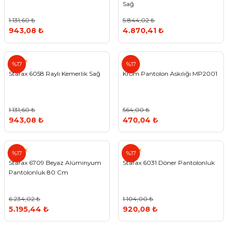
Sağ
1.131,60 ₺
5.844,02 ₺
943,08 ₺
4.870,41 ₺
Starax
%17
%17
Starax 6058 Raylı Kemerlik Sağ
Krom Pantolon Askılığı MP2001
1.131,60 ₺
564,00 ₺
943,08 ₺
470,04 ₺
Starax
Starax
%17
%17
Starax 6709 Beyaz Alüminyum
Starax 6031 Döner Pantolonluk
Pantolonluk 80 Cm
6.234,02 ₺
1.104,00 ₺
5.195,44 ₺
920,08 ₺