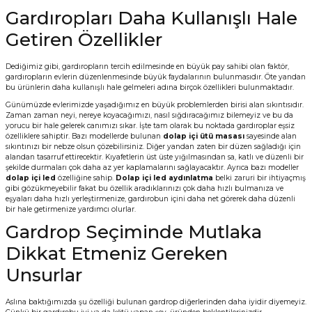
Gardıropları Daha Kullanışlı Hale
Getiren Özellikler
Dediğimiz gibi, gardıropların tercih edilmesinde en büyük pay sahibi olan faktör,
gardıropların evlerin düzenlenmesinde büyük faydalarının bulunmasıdır. Öte yandan
bu ürünlerin daha kullanışlı hale gelmeleri adına birçok özellikleri bulunmaktadır.
Günümüzde evlerimizde yaşadığımız en büyük problemlerden birisi alan sıkıntısıdır.
Zaman zaman neyi, nereye koyacağımızı, nasıl sığdıracağımız bilemeyiz ve bu da
yorucu bir hale gelerek canımızı sıkar. İşte tam olarak bu noktada gardıroplar eşsiz
özelliklere sahiptir. Bazı modellerde bulunan
dolap içi ütü masası
sayesinde alan
sıkıntınızı bir nebze olsun çözebilirsiniz. Diğer yandan zaten bir düzen sağladığı için
alandan tasarruf ettirecektir. Kıyafetlerin üst üste yığılmasından sa, katlı ve düzenli bir
şekilde durmaları çok daha az yer kaplamalarını sağlayacaktır. Ayrıca bazı modeller
dolap içi led
özelliğine sahip.
Dolap içi led aydınlatma
belki zaruri bir ihtiyaçmış
gibi gözükmeyebilir fakat bu özellik aradıklarınızı çok daha hızlı bulmanıza ve
eşyaları daha hızlı yerleştirmenize, gardırobun içini daha net görerek daha düzenli
bir hale getirmenize yardımcı olurlar.
Gardrop Seçiminde Mutlaka
Dikkat Etmeniz Gereken
Unsurlar
Aslına baktığımızda şu özelliği bulunan gardrop diğerlerinden daha iyidir diyemeyiz.