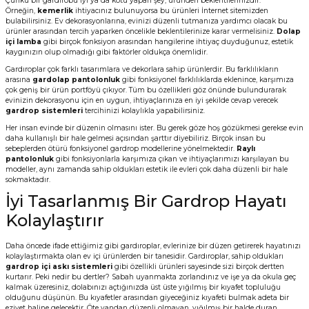
Çünkü bir gardırobu iyi ya da kötü yapan şey, üründen beklentilerinizdir.
Örneğin,
kemerlik
ihtiyacınız bulunuyorsa bu ürünleri İnternet sitemizden
bulabilirsiniz. Ev dekorasyonlarına, evinizi düzenli tutmanıza yardımcı olacak bu
ürünler arasından tercih yaparken öncelikle beklentilerinize karar vermelisiniz.
Dolap
içi lamba
gibi birçok fonksiyon arasından hangilerine ihtiyaç duyduğunuz, estetik
kaygınızın olup olmadığı gibi faktörler oldukça önemlidir.
Gardıroplar çok farklı tasarımlara ve dekorlara sahip ürünlerdir. Bu farklılıkların
arasına
gardolap pantolonluk
gibi fonksiyonel farklılıklarda eklenince, karşımıza
çok geniş bir ürün portföyü çıkıyor. Tüm bu özellikleri göz önünde bulundurarak
evinizin dekorasyonu için en uygun, ihtiyaçlarınıza en iyi şekilde cevap verecek
gardrop sistemleri
tercihinizi kolaylıkla yapabilirsiniz.
Her insan evinde bir düzenin olmasını ister. Bu gerek göze hoş gözükmesi gerekse evin
daha kullanışlı bir hale gelmesi açısından şarttır diyebiliriz. Birçok insan bu
sebeplerden ötürü fonksiyonel gardrop modellerine yönelmektedir.
Raylı
pantolonluk
gibi fonksiyonlarla karşımıza çıkan ve ihtiyaçlarımızı karşılayan bu
modeller, aynı zamanda sahip oldukları estetik ile evleri çok daha düzenli bir hale
sokmaktadır.
İyi Tasarlanmış Bir Gardrop Hayatı
Kolaylaştırır
Daha öncede ifade ettiğimiz gibi gardıroplar, evlerinize bir düzen getirerek hayatınızı
kolaylaştırmakta olan ev içi ürünlerden bir tanesidir. Gardıroplar, sahip oldukları
gardrop içi askı sistemleri
gibi özellikli ürünleri sayesinde sizi birçok dertten
kurtarır. Peki nedir bu dertler? Sabah uyanmakta zorlandınız ve işe ya da okula geç
kalmak üzeresiniz, dolabınızı açtığınızda üst üste yığılmış bir kıyafet topluluğu
olduğunu düşünün. Bu kıyafetler arasından giyeceğiniz kıyafeti bulmak adeta bir
eziyet haline gelecektir. Öte yandan düzenli olmayan, yığılmış bir halde duran