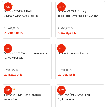
Starax
Starax
%17
%17
Starax 6281/A 2 Raflı
Starax 6263 Alüminyum
Alüminyum Ayakkabılık
Teleskopik Ayakkabılık 80 cm
2.640,01 ₺
4.368,02 ₺
2.200,18 ₺
3.640,31 ₺
Strax
Starax
%17
%17
Starax 6012 Gardırop Asansörü
Starax Gardrop Asansörü
12 Kg Antrasit
3.787,22 ₺
2.520,01 ₺
3.156,27 ₺
2.100,18 ₺
Hemaks
%17
%17
Hemaks HM3003 Gardrop
Menteşe Üstü Siviçli Led
Asansörü
Aydınlatma