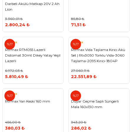
Darbeli Akülü Matkap 20V 2 Ah
Lion
3.360,01 ₺
85,80 ₺
2.800,24 ₺
71,51 ₺
Rtrmax
Rtrmax
%17
%17
Rtrmax RTM055 Lazerli
Rtrmax Vida Taşlama Kırıcı Akü
Distomat 30mt Dikey Yatay Yeşil
Set | Rtx3050 Torklu Vida-3060
Lazerli
Taşlama-2095 Kırıcı-1804P
Akü(2 adet)-1809 Şarj Aleti-1019
6.972,03 ₺
27.060,11 ₺
Çanta
5.810,49 ₺
22.551,89 ₺
Rtrmax
%17
%17
Rtrmax Yan Keski 160 mm
Duyar Geçme Saplı Süngerli
Mala 160x130 mm
456,00 ₺
343,20 ₺
380,03 ₺
286,02 ₺