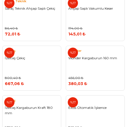
Saraç Teknik
%17
%17
Saraç Teknik Ahşap Saplı Çekiç
Ahşap Saplı Vakumlu Keser
86,40 ₺
174,00 ₺
72,01 ₺
145,01 ₺
İzeltaş
Wonder
%17
%17
İzeltaş Çekiç
Wonder Kargaburun 160 mm
800,40 ₺
456,00 ₺
667,06 ₺
380,03 ₺
İzeltaş
Eltos
%17
%17
İzeltaş Kargaburun Kraft 180
Eltos Otomatik İşkence
mm