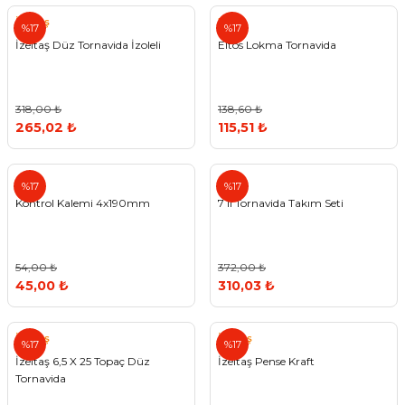
İzeltaş
Eltos
%17
%17
İzeltaş Düz Tornavida İzoleli
Eltos Lokma Tornavida
318,00 ₺
138,60 ₺
265,02 ₺
115,51 ₺
%17
%17
Kontrol Kalemi 4x190mm
7 li Tornavida Takım Seti
54,00 ₺
372,00 ₺
45,00 ₺
310,03 ₺
İzeltaş
İzeltaş
%17
%17
İzeltaş 6,5 X 25 Topaç Düz
İzeltaş Pense Kraft
Tornavida