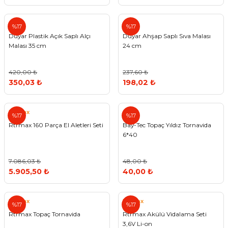
%17
%17
Duyar Plastik Açık Saplı Alçı
Duyar Ahşap Saplı Sıva Malası
Malası 35 cm
24 cm
420,00 ₺
237,60 ₺
350,03 ₺
198,02 ₺
Rtrmax
%17
%17
Rtrmax 160 Parça El Aletleri Seti
Bay-Tec Topaç Yıldız Tornavida
6*40
7.086,03 ₺
48,00 ₺
5.905,50 ₺
40,00 ₺
Rtrmax
Rtrmax
%17
%17
Rtrmax Topaç Tornavida
Rtrmax Akülü Vidalama Seti
3,6V Li-on