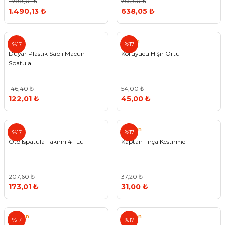
1.788,01 ₺
765,60 ₺
1.490,13 ₺
638,05 ₺
Tyson
%17
%17
Duyar Plastik Saplı Macun
Koruyucu Hışır Örtü
Spatula
146,40 ₺
54,00 ₺
122,01 ₺
45,00 ₺
Kaptan
%17
%17
Oto Ispatula Takımı 4 ' Lü
Kaptan Fırça Kestirme
207,60 ₺
37,20 ₺
173,01 ₺
31,00 ₺
Kaptan
Kaptan
%17
%17