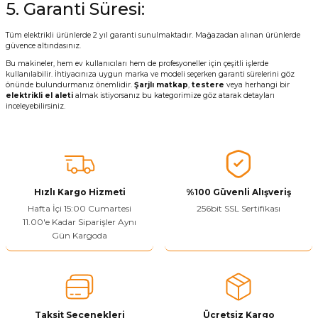
5. Garanti Süresi:
Tüm elektrikli ürünlerde 2 yıl garanti sunulmaktadır. Mağazadan alınan ürünlerde
güvence altındasınız.
Bu makineler, hem ev kullanıcıları hem de profesyoneller için çeşitli işlerde
kullanılabilir. İhtiyacınıza uygun marka ve modeli seçerken garanti sürelerini göz
önünde bulundurmanız önemlidir.
Şarjlı matkap
,
testere
veya herhangi bir
elektrikli el aleti
almak istiyorsanız bu kategorimize göz atarak detayları
inceleyebilirsiniz.
Hızlı Kargo Hizmeti
%100 Güvenli Alışveriş
Hafta İçi 15:00 Cumartesi
256bit SSL Sertifikası
11.00'e Kadar Siparişler Aynı
Gün Kargoda
Taksit Seçenekleri
Ücretsiz Kargo