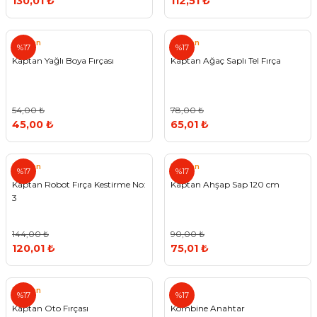
130,01 ₺
112,51 ₺
Kaptan
Kaptan
%17
%17
Kaptan Yağlı Boya Fırçası
Kaptan Ağaç Saplı Tel Fırça
54,00 ₺
78,00 ₺
45,00 ₺
65,01 ₺
Kaptan
Kaptan
%17
%17
Kaptan Robot Fırça Kestirme No:
Kaptan Ahşap Sap 120 cm
3
144,00 ₺
90,00 ₺
120,01 ₺
75,01 ₺
Kaptan
%17
%17
Kaptan Oto Fırçası
Kombine Anahtar