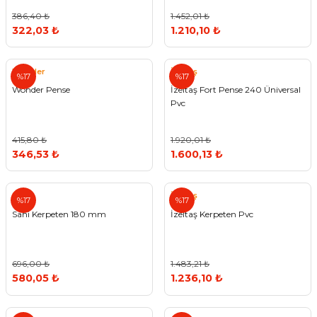
386,40 ₺
1.452,01 ₺
322,03 ₺
1.210,10 ₺
Wonder
İzeltaş
%17
%17
Wonder Pense
İzeltaş Fort Pense 240 Üniversal
Pvc
415,80 ₺
1.920,01 ₺
346,53 ₺
1.600,13 ₺
Sani
İzeltaş
%17
%17
Sani Kerpeten 180 mm
İzeltaş Kerpeten Pvc
696,00 ₺
1.483,21 ₺
580,05 ₺
1.236,10 ₺