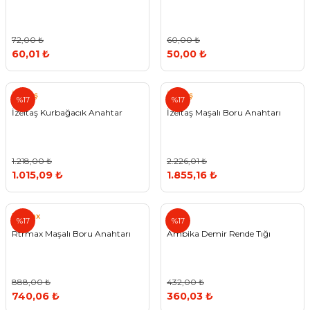
72,00 ₺
60,00 ₺
60,01 ₺
50,00 ₺
İzeltaş
İzeltaş
%17
%17
İzeltaş Kurbağacık Anahtar
İzeltaş Maşalı Boru Anahtarı
1.218,00 ₺
2.226,01 ₺
1.015,09 ₺
1.855,16 ₺
Rtrmax
%17
%17
Rtrmax Maşalı Boru Anahtarı
Ambika Demir Rende Tığı
888,00 ₺
432,00 ₺
740,06 ₺
360,03 ₺