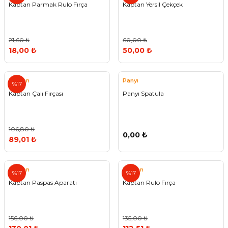
Kaptan Parmak Rulo Fırça
Kaptan Yersil Çekçek
21,60 ₺
60,00 ₺
18,00 ₺
50,00 ₺
Kaptan
Panyı
%17
Kaptan Çalı Fırçası
Panyı Spatula
106,80 ₺
0,00 ₺
89,01 ₺
Kaptan
Kaptan
%17
%17
Kaptan Paspas Aparatı
Kaptan Rulo Fırça
156,00 ₺
135,00 ₺