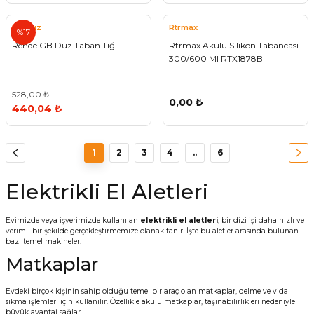
Eryıldız
Rtrmax
%17
Rende GB Düz Taban Tığ
Rtrmax Akülü Silikon Tabancası
300/600 Ml RTX1878B
528,00 ₺
0,00 ₺
440,04 ₺
1
2
3
4
..
6
Elektrikli El Aletleri
Evimizde veya işyerimizde kullanılan
elektrikli el aletleri
, bir dizi işi daha hızlı ve
verimli bir şekilde gerçekleştirmemize olanak tanır. İşte bu aletler arasında bulunan
bazı temel makineler:
Matkaplar
Evdeki birçok kişinin sahip olduğu temel bir araç olan matkaplar, delme ve vida
sıkma işlemleri için kullanılır. Özellikle akülü matkaplar, taşınabilirlikleri nedeniyle
büyük avantaj sağlar.