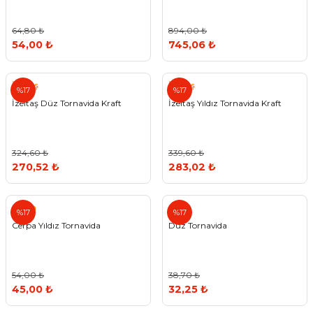
64,80 ₺
894,00 ₺
54,00 ₺
745,06 ₺
İzeltaş
İzeltaş
%17
%17
İzeltaş Düz Tornavida Kraft
İzeltaş Yıldız Tornavida Kraft
324,60 ₺
339,60 ₺
270,52 ₺
283,02 ₺
Cerpa
%17
%17
Cerpa Yıldız Tornavida
Düz Tornavida
54,00 ₺
38,70 ₺
45,00 ₺
32,25 ₺