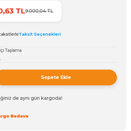
0,63 TL
9.000,04 TL
aksitlerle
Taksit Seçenekleri
İçi Taşlama
6
Sepete Ekle
iğiniz de aynı gün kargoda!
argo Bedava