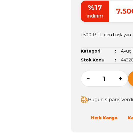
%17
7.50
indirim
1.500,13 TL den başlayan t
Kategori
Avuç 
Stok Kodu
4432
Bugün sipariş verd
Hızlı Kargo
K