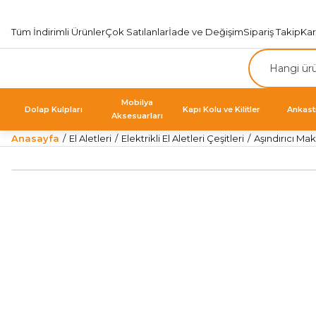
Tüm İndirimli Ürünler
Çok Satılanlar
İade ve Değişim
Sipariş Takip
Ka
Mobilya
Dolap Kulpları
Kapı Kolu ve Kilitler
Ankast
Aksesuarları
Anasayfa
El Aletleri
Elektrikli El Aletleri Çeşitleri
Aşındırıcı Mak