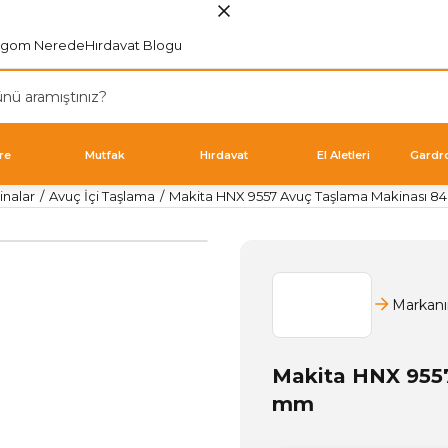
rgom Nerede
Hırdavat Blogu
re
Mutfak
Hırdavat
El Aletleri
Gardr
inalar
Avuç İçi Taşlama
Makita HNX 9557 Avuç Taşlama Makinası 8
Markanı
Makita HNX 9557
mm