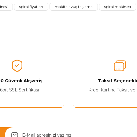
inesi
spiral fiyatları
makita avuç taşlama
spiral makinası
Ürünü Değerlendir
0 Güvenli Alışveriş
Taksit Seçenekle
Yetkiliye Gönder
6bit SSL Sertifikası
Kredi Kartına Taksit ve