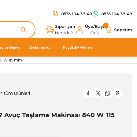
0535 104 37 48
0535 104 37 48
Siparişim
Üye/Bayi
Sepetim
Nerede?
Girişi
op ve Banyo
Dekorasyon
Küçük Ev Aletleri
40 W 115 mm
n tüm ürünleri
 Avuç Taşlama Makinası 840 W 115