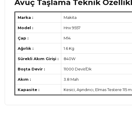
Avuç Taşlama Teknik Özellikl
Marka :
Makita
Model :
Hnx 9557
Çap :
M14
Ağırlık :
1.6 Kg
Sürekli Akım Girişi :
840W
Boşta Devir :
11000 Devir/Dk
Akım :
3.8 Mah
Kapasite :
Kesici, Aşındırıcı, Elmas Testere 115 
Bu ürünün fiyat bilgisi, resim, ürün açıklamalarında ve diğer ko
Görüş ve önerileriniz için teşekkür ederiz.