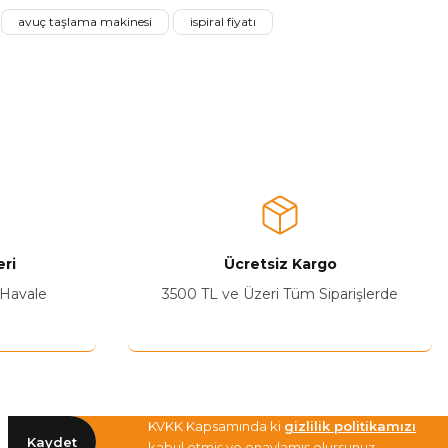
avuç taşlama makinesi
ispiral fiyatı
ri
Ücretsiz Kargo
 Havale
3500 TL ve Üzeri Tüm Siparişlerde
KVKK Kapsamında ki
gizlilik politikamızı
Kaydet
kabul etmiş ve onaylamış olursunuz.