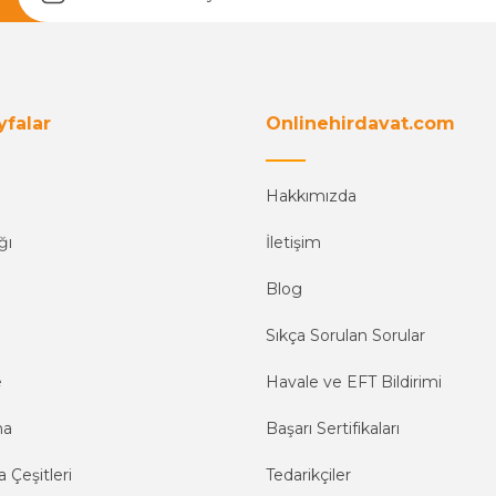
yfalar
Onlinehirdavat.com
Hakkımızda
ğı
İletişim
Blog
Sıkça Sorulan Sorular
e
Havale ve EFT Bildirimi
ma
Başarı Sertifikaları
 Çeşitleri
Tedarikçiler