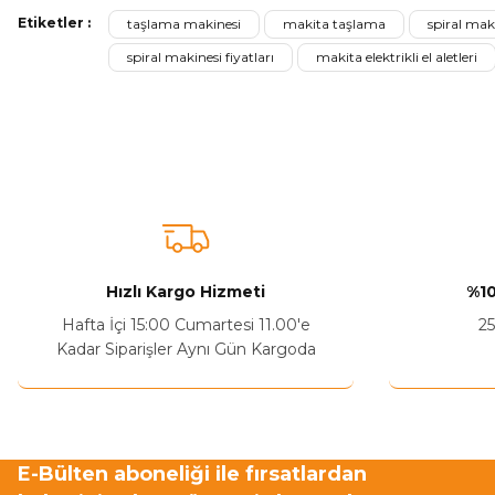
Etiketler :
taşlama makinesi
makita taşlama
spiral mak
Ürün resmi kalitesiz, bozuk veya görüntülenemiyor.
spiral makinesi fiyatları
makita elektrikli el aletleri
Ürün açıklamasında eksik bilgiler bulunuyor.
Sitenize Pek Güvenemedim
Ürün fiyatı diğer sitelerden daha pahalı.
Bu ürüne benzer farklı alternatifler olmalı.
Hızlı Kargo Hizmeti
%10
Hafta İçi 15:00 Cumartesi 11.00'e
25
Kadar Siparişler Aynı Gün Kargoda
E-Bülten aboneliği ile fırsatlardan