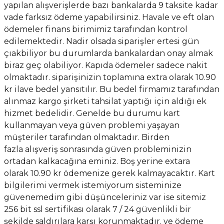
yapılan alışverişlerde bazı bankalarda 9 taksite kadar
Vitrin Ara Ayakları
Askı Boruları ve Flanşları
Cam Kilidi
Piton Askı
Tutkal Çeşitleri
Fırça ve Spatula
Sıcak Hava Tabancası
Sabunluk
Pantolonluk
vade farksız ödeme yapabilirsiniz. Havale ve eft olan
ödemeler finans birimimiz tarafından kontrol
Ayak Tablaları
Ara Ayak ve Aparatları
Sandık Kilitleri
Streç
El Rendesi
Şampuanlık
edilemektedir. Nadir olsada siparişler ertesi gün
çıakbiliyor bu durumlarda bankalardan onay almak
aları
Papuç Çeşitleri
Elektronik Kilitler
Vida, Dübel ve Çivi
Silikon Tabancaları
Tuvalet Fırçalığı
biraz geç olabiliyor. Kapıda ödemeler sadece nakit
olmaktadır. siparişinizin toplamına extra olarak 10.90
Zımba Teli
Tuvalet Kağıtlılığı
kr ilave bedel yansıtılır. Bu bedel firmamız tarafından
alınmaz kargo şirketi tahsilat yaptığı için aldığı ek
Zımpara Çeşitleri
hizmet bedelidir. Genelde bu durumu kart
kullanmayan veya güven problemi yaşayan
müşteriler tarafından olmaktadır. Birden
fazla
alışveriş sonrasında güven probleminizin
ortadan kalkacağına eminiz.
Boş yerine
extara
olarak
10.90 kr ödemenize gerek kalmayacaktır. Kart
bilgilerimi vermek istemiyorum sisteminize
güvenemedim gibi düşünceleriniz var ise sitemiz
256 bit ssl sertifikası olarak 7 / 24 güvenlikli bir
şekilde saldırılara karşı korunmaktadır. ve ödeme