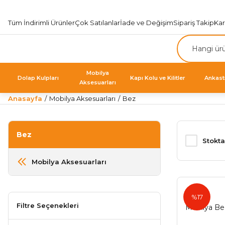
Tüm İndirimli Ürünler
Çok Satılanlar
İade ve Değişim
Sipariş Takip
Ka
Mobilya
Dolap Kulpları
Kapı Kolu ve Kilitler
Ankast
Aksesuarları
Anasayfa
Mobilya Aksesuarları
Bez
Bez
Stokta
Mobilya Aksesuarları
%17
Filtre Seçenekleri
Mobilya Be