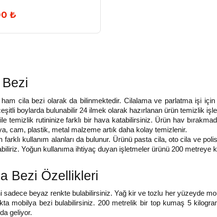
00 ₺
 Bezi
 ham cila bezi olarak da bilinmektedir. Cilalama ve parlatma işi için 
şitli boylarda bulunabilir 24 ilmek olarak hazırlanan ürün temizlik işleri 
le temizlik rutininize farklı bir hava katabilirsiniz. Ürün hav bırakmadığ
ya, cam, plastik, metal malzeme artık daha kolay temizlenir. 
n farklı kullanım alanları da bulunur. Ürünü pasta cila, oto cila ve p
biliriz. Yoğun kullanıma ihtiyaç duyan işletmeler ürünü 200 metreye kad
 Bezi Özellikleri
 sadece beyaz renkte bulabilirsiniz. Yağ kir ve tozlu her yüzeyde mobil
kta mobilya bezi bulabilirsiniz. 200 metrelik bir top kumaş 5 kilogram
da geliyor. 