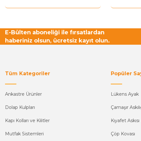
E-Bülten aboneliği ile fırsatlardan
haberiniz olsun, ücretsiz kayıt olun.
Tüm Kategoriler
Popüler Sa
Ankastre Ürünler
Lükens Ayak
Dolap Kulpları
Çamaşır Askılı
Kapı Kolları ve Kilitler
Kıyafet Askısı
Mutfak Sistemleri
Çöp Kovası