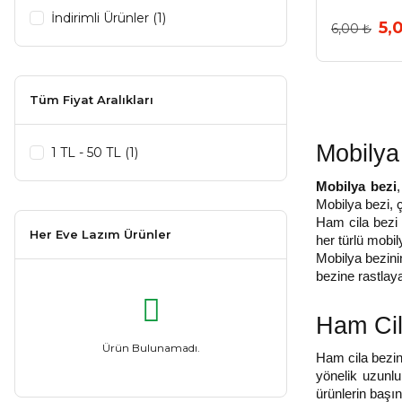
İndirimli Ürünler (1)
5,
6,00 ₺
Tüm Fiyat Aralıkları
Mobilya
1 TL - 50 TL (1)
Mobilya bezi
,
Mobilya bezi, çe
Ham cila bezi i
Her Eve Lazım Ürünler
her türlü mobil
Mobilya bezini
bezine rastlaya
Ham Cila
Ürün Bulunamadı.
Ham cila bezini
yönelik uzunlu
ürünlerin başın