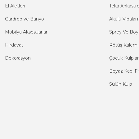
El Aletleri
Teka Ankastr
Gardrop ve Banyo
Akülü Vidala
Mobilya Aksesuarları
Sprey Ve Boya
Hırdavat
Rötüş Kalemi
Dekorasyon
Çocuk Kulplar
Beyaz Kapı Fit
Sülün Kulp