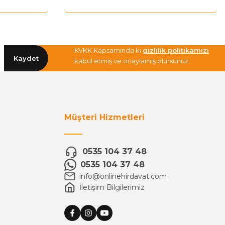
KVKK Kapsamında ki
gizlilik politikamızı
Kaydet
kabul etmiş ve onaylamış olursunuz.
Müşteri Hizmetleri
0535 104 37 48
0535 104 37 48
info@onlinehirdavat.com
İletişim Bilgilerimiz