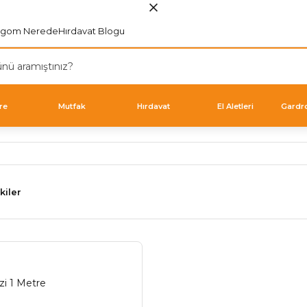
rgom Nerede
Hırdavat Blogu
re
Mutfak
Hırdavat
El Aletleri
Gardr
kiler
zi 1 Metre