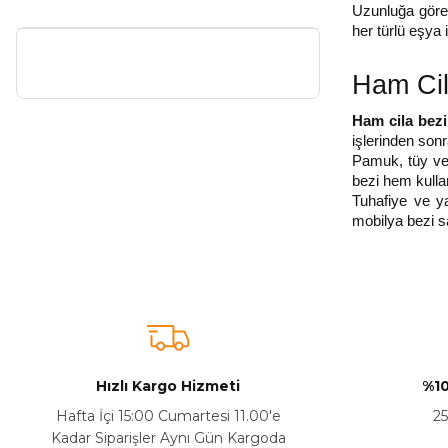
Uzunluğa göre h
her türlü eşya i
Ham Cil
Ham cila bezi
işlerinden sonra
Pamuk, tüy ve 
bezi hem kullan
Tuhafiye ve ya
mobilya bezi sa
Hızlı Kargo Hizmeti
%10
Hafta İçi 15:00 Cumartesi 11.00'e
25
Kadar Siparişler Aynı Gün Kargoda