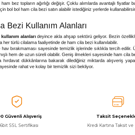
am bez topların ağırlığı değişir. Çoklu alımlarda avantajlı fiyatlar bula
çin bol bol ham cila bezi satın alabilir istediğiniz yerlerde kullanabilirsi
a Bezi Kullanım Alanları
 kullanım alanları
 deyince akla ahşap sektörü geliyor. Bezin özellikl
 her türlü cilalama faaliyetinde de ham cila bezi kullanılabilir. 
hav bırakmaması sayesinde temizlik işlerinde sıklıkla tercih edilir. 
ışlı hem de uzun süreli olabilir. Geniş ilmekleri sayesinde ham cila be
 hırdavat dükkânlarına bakarak dilediğiniz miktarda alışveriş yapabili
yesinde rahat ve kolay bir temizlik sizi bekliyor. 
0 Güvenli Alışveriş
Taksit Seçenekle
6bit SSL Sertifikası
Kredi Kartına Taksit ve