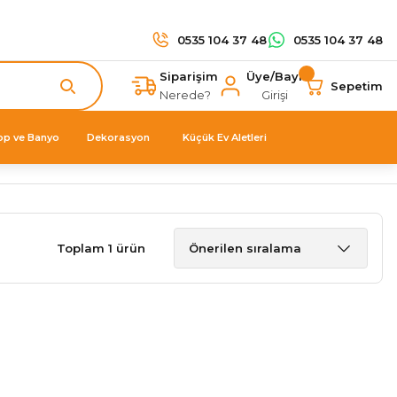
0535 104 37 48
0535 104 37 48
Siparişim
Üye/Bayi
Sepetim
Nerede?
Girişi
op ve Banyo
Dekorasyon
Küçük Ev Aletleri
Toplam 1 ürün