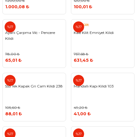
1.200,00 ₺
120,00 ₺
1.000,08 ₺
100,01 ₺
Kale Kilit
%17
%17
Ayarlı Çarpma Wc - Pencere
Kale Kilit Emniyet Kilidi
Kilidi
78,00 ₺
757,68 ₺
65,01 ₺
631,45 ₺
555
%17
%17
555 Tek Kapak Gri Cam Kilidi 238
Mandallı Kapı Kilidi 103
105,60 ₺
49,20 ₺
88,01 ₺
41,00 ₺
Arıel
%17
%17