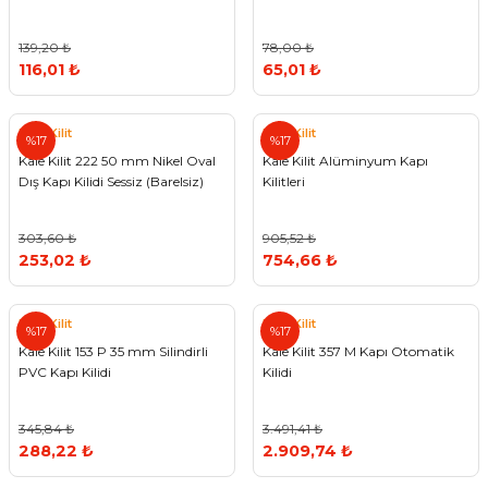
139,20 ₺
78,00 ₺
116,01 ₺
65,01 ₺
Kale Kilit
Kale Kilit
%17
%17
Kale Kilit 222 50 mm Nikel Oval
Kale Kilit Alüminyum Kapı
Dış Kapı Kilidi Sessiz (Barelsiz)
Kilitleri
303,60 ₺
905,52 ₺
253,02 ₺
754,66 ₺
Kale Kilit
Kale Kilit
%17
%17
Kale Kilit 153 P 35 mm Silindirli
Kale Kilit 357 M Kapı Otomatik
PVC Kapı Kilidi
Kilidi
345,84 ₺
3.491,41 ₺
288,22 ₺
2.909,74 ₺