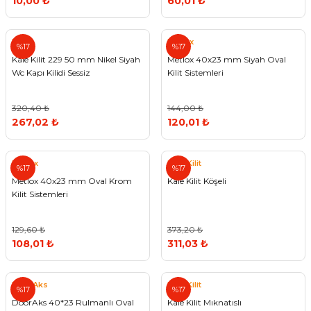
10,00 ₺
60,01 ₺
Kale
Metlox
%17
%17
Kale Kilit 229 50 mm Nikel Siyah
Metlox 40x23 mm Siyah Oval
Wc Kapı Kilidi Sessiz
Kilit Sistemleri
320,40 ₺
144,00 ₺
267,02 ₺
120,01 ₺
Metlox
Kale Kilit
%17
%17
Metlox 40x23 mm Oval Krom
Kale Kilit Köşeli
Kilit Sistemleri
129,60 ₺
373,20 ₺
108,01 ₺
311,03 ₺
DoorAks
Kale Kilit
%17
%17
DoorAks 40*23 Rulmanlı Oval
Kale Kilit Mıknatıslı