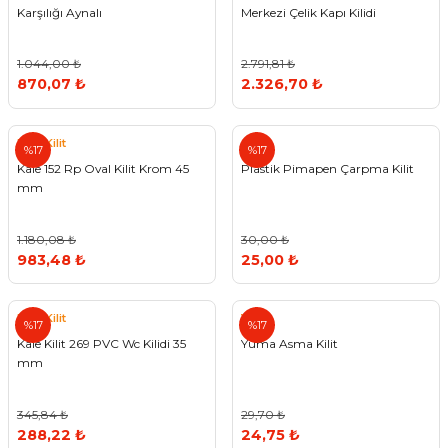
Karşılığı Aynalı
Merkezi Çelik Kapı Kilidi
1.044,00 ₺
2.791,81 ₺
870,07 ₺
2.326,70 ₺
Kale Kilit
%17
%17
Kale 152 Rp Oval Kilit Krom 45
Plastik Pimapen Çarpma Kilit
mm
1.180,08 ₺
30,00 ₺
983,48 ₺
25,00 ₺
Kale Kilit
Yuma
%17
%17
Kale Kilit 269 PVC Wc Kilidi 35
Yuma Asma Kilit
mm
345,84 ₺
29,70 ₺
288,22 ₺
24,75 ₺