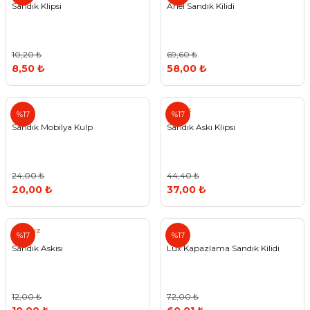
Sandık Klipsi
Arıel Sandık Kilidi
10,20 ₺
69,60 ₺
8,50 ₺
58,00 ₺
Canex
%17
%17
Sandık Mobilya Kulp
Sandık Askı Klipsi
24,00 ₺
44,40 ₺
20,00 ₺
37,00 ₺
Eryıldız
%17
%17
Sandık Askısı
Lüx Kapazlama Sandık Kilidi
12,00 ₺
72,00 ₺