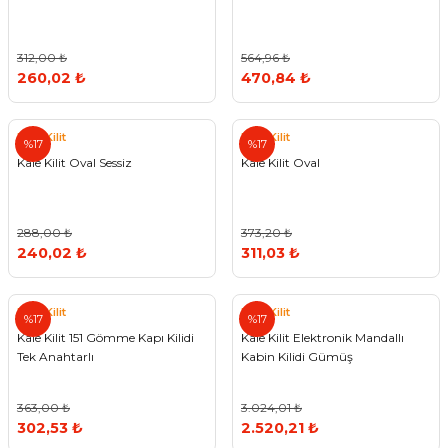
312,00 ₺
564,96 ₺
260,02 ₺
470,84 ₺
Kale Kilit
Kale Kilit
%17
%17
Kale Kilit Oval Sessiz
Kale Kilit Oval
288,00 ₺
373,20 ₺
240,02 ₺
311,03 ₺
Kale Kilit
Kale Kilit
%17
%17
Kale Kilit 151 Gömme Kapı Kilidi
Kale Kilit Elektronik Mandallı
Tek Anahtarlı
Kabin Kilidi Gümüş
363,00 ₺
3.024,01 ₺
302,53 ₺
2.520,21 ₺