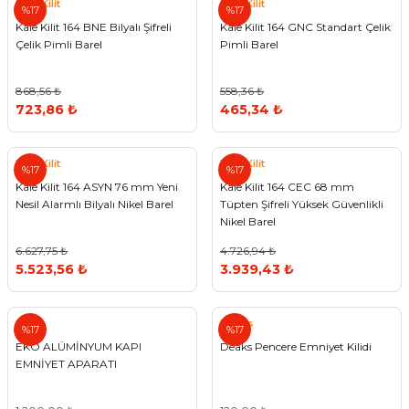
Kale Kilit
Kale Kilit
%17
%17
Kale Kilit 164 BNE Bilyalı Şifreli
Kale Kilit 164 GNC Standart Çelik
Çelik Pimli Barel
Pimli Barel
868,56 ₺
558,36 ₺
723,86 ₺
465,34 ₺
Kale Kilit
Kale Kilit
%17
%17
Kale Kilit 164 ASYN 76 mm Yeni
Kale Kilit 164 CEC 68 mm
Nesil Alarmlı Bilyalı Nikel Barel
Tüpten Şifreli Yüksek Güvenlikli
Nikel Barel
6.627,75 ₺
4.726,94 ₺
5.523,56 ₺
3.939,43 ₺
Otek
Deaks
%17
%17
EKO ALÜMİNYUM KAPI
Deaks Pencere Emniyet Kilidi
EMNİYET APARATI