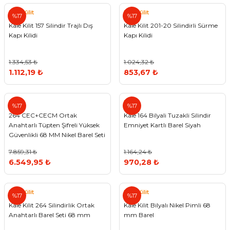
Kale Kilit
Kale Kilit
%17
%17
Kale Kilit 157 Silindir Trajlı Dış
Kale Kilit 201-20 Silindirli Sürme
Kapı Kilidi
Kapı Kilidi
1.334,53 ₺
1.024,32 ₺
1.112,19 ₺
853,67 ₺
Kale
Kale
%17
%17
264 CEC+CECM Ortak
Kale 164 Bilyali Tuzakli Silindir
Anahtarlı Tüpten Şifreli Yüksek
Emniyet Kartlı Barel Siyah
Güvenlikli 68 MM Nikel Barel Seti
7.859,31 ₺
1.164,24 ₺
6.549,95 ₺
970,28 ₺
Kale Kilit
Kale Kilit
%17
%17
Kale Kilit 264 Silindirlik Ortak
Kale Kilit Bilyalı Nikel Pimli 68
Anahtarlı Barel Seti 68 mm
mm Barel