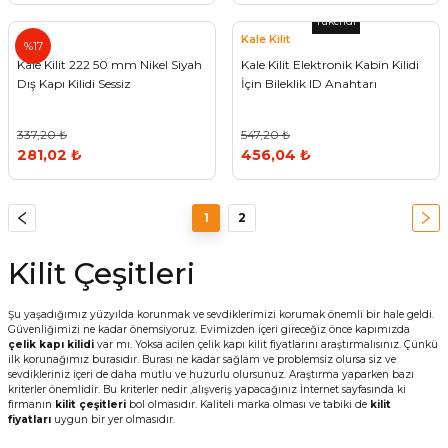
Tükendi
Kale
Kale Kilit
%17
Kale Kilit 222 50 mm Nikel Siyah
Kale Kilit Elektronik Kabin Kilidi
Dış Kapı Kilidi Sessiz
İçin Bileklik ID Anahtarı
337,20 ₺
547,20 ₺
281,02 ₺
456,04 ₺
1
2
Kilit Çeşitleri
Şu yaşadığımız yüzyılda korunmak ve sevdiklerimizi korumak önemli bir hale geldi.
Güvenliğimizi ne kadar önemsiyoruz. Evimizden içeri gireceğiz önce kapımızda
çelik kapı kilidi
var mı. Yoksa acilen çelik kapı kilit fiyatlarını araştırmalısınız. Çünkü
ilk korunağımız burasıdır. Burası ne kadar sağlam ve problemsiz olursa siz ve
sevdikleriniz içeri de daha mutlu ve huzurlu olursunuz. Araştırma yaparken bazı
kriterler önemlidir. Bu kriterler nedir ,alışveriş yapacağınız İnternet sayfasında ki
firmanın
kilit çeşitleri
bol olmasıdır. Kaliteli marka olması ve tabiki de
kilit
fiyatları
uygun bir yer olmasıdır.