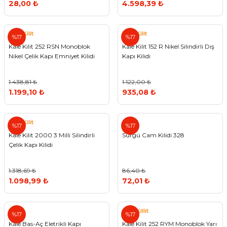
28,00 ₺
4.598,39 ₺
Vitrin Ara Ayakları
Askı Boruları ve Flanşları
Cam Kilidi
Piton Askı
Tutkal Çeşitleri
Fırça ve Spatula
Sıcak Hava Tabancası
Sabunluk
Pantolonluk
Kale Kilit
Kale Kilit
Ayak Tablaları
Ara Ayak ve Aparatları
Sandık Kilitleri
Streç
El Rendesi
Şampuanlık
%17
%17
Kale Kilit 252 RSN Monoblok
Kale Kilit 152 R Nikel Silindirli Dış
Nikel Çelik Kapı Emniyet Kilidi
Kapı Kilidi
aları
Papuç Çeşitleri
Elektronik Kilitler
Vida, Dübel ve Çivi
Silikon Tabancaları
Tuvalet Fırçalığı
1.438,81 ₺
1.122,00 ₺
Zımba Teli
Tuvalet Kağıtlılığı
1.199,10 ₺
935,08 ₺
Zımpara Çeşitleri
Kale Kilit
%17
%17
Kale Kilit 2000 3 Milli Silindirli
Sürgü Cam Kilidi 328
Çelik Kapı Kilidi
1.318,69 ₺
86,40 ₺
1.098,99 ₺
72,01 ₺
Kale
Kale Killit
%17
%17
Kale Bas-Aç Eletrikli Kapı
Kale Kilit 252 RYM Monoblok Yarı