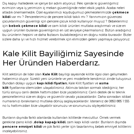
Dış kapıyı hallederek ve içeriye bir adım atıyoruz. Peki içeride ki güvenliğimiz
evimizin veya iş yerimizin iç mekan güvenliğinde neleri eksik yaptık. Acaba neleri
atladık önemsemedik. Özel eşyalarımızı koyduğumuz çekmecelerimizde
çekmece
kilidi
var mı ? Pencerelerimiz de pencere kilidi takılı mı ? Yarınımızın güvencesi
çocuklarımızın güvenliği için pencere çocuk kilidi kullanıyor muyuz ? Bebeklerimiz
için
bebek çekmece kilidi
ve cam kilidi ürünleri mutlaka araştırmalı ve size en
uygun ürünleri bularak güvenliğinizi en üst seviyeye çıkarmalısınız. Bütün aradığınız
bu ürünlerin hepsini ve daha fazlasını bulabileceğiniz en doğru nokta burasıdır. Bizler
sizlere daha iyi ve hızlı hizmet verebilmek için elimizden geleni yapmaya çalışıyoruz.
Kale Kilit Bayiliğimiz Sayesinde
Her Üründen Haberdarız.
Kilit sektörün de lider olan
Kale Kilit
bayiliği sayesinde kilitle ilgisi olan gelişmeden
haberimiz oluyor. Sürekli yeni ürünlerle ve yeni modellerle kendimizi zinde tutuyoruz.
Bundan dolayı uygun
kapı kilidi fiyatları
, Kale Kilit fiyatları ve
asma
kilit
fiyatlarına sitemizden ulaşabilirsiniz. Aklınıza takılan sormak istediğiniz, her
türlü soruyu canlı destek hattımızdan bize yazabilirsiniz. Canlı destek de ki teknik
personellerimiz size en doğru ve güvenilir cevabı yazacaklardır. Daha sonradan istibat
numaranızı bırakırsanız mutlaka dönüş sağlayacaklardır. İsterseniz de 0850 885 1 555
no lu hattımızdan bize ulaşabilir sorunuzu ve sorununuzu söyleyebilirsiniz.
Bunların dışında farklı alanlarda kullanılan kilitlerde mevcuttur. Örnek vermek
gerekirse pano kilidi ,
dolap kapağı kilidi
, cam kapı kilidi vardır. Bunların dışında
pencere emniyet kilidi
ve çok farklı yerler için tasarlanmış bebek emniyet kilitlerini
inceleyebilirsiniz.