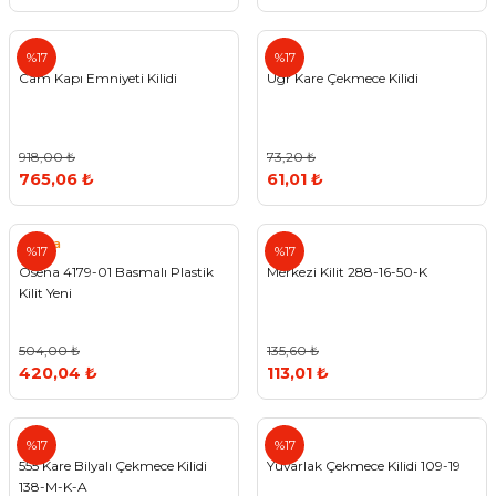
Std
%17
%17
Cam Kapı Emniyeti Kilidi
Ugr Kare Çekmece Kilidi
918,00 ₺
73,20 ₺
765,06 ₺
61,01 ₺
Osena
Std
%17
%17
Osena 4179-01 Basmalı Plastik
Merkezi Kilit 288-16-50-K
Kilit Yeni
504,00 ₺
135,60 ₺
420,04 ₺
113,01 ₺
555
Std
%17
%17
555 Kare Bilyalı Çekmece Kilidi
Yuvarlak Çekmece Kilidi 109-19
138-M-K-A