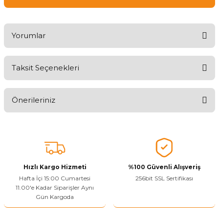
Yorumlar
Taksit Seçenekleri
Ürünü Değerlendirerek Müşterilerimize Deneyiminizden Bahsedin
🤩
Önerileriniz
Ürünü Değerlendir
Bu ürünün fiyat bilgisi, resim, ürün açıklamalarında ve diğer
konularda yetersiz gördüğünüz noktaları öneri formunu kullanarak
tarafımıza iletebilirsiniz.
Görüş ve önerileriniz için teşekkür ederiz.
Hızlı Kargo Hizmeti
%100 Güvenli Alışveriş
Ürün resmi kalitesiz, bozuk veya görüntülenemiyor.
Hafta İçi 15:00 Cumartesi
256bit SSL Sertifikası
11.00'e Kadar Siparişler Aynı
Ürün açıklamasında eksik bilgiler bulunuyor.
Gün Kargoda
Sitenize Pek Güvenemedim