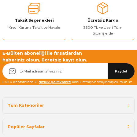
Ürün fiyatı diğer sitelerden daha pahalı.
Bu ürüne benzer farklı alternatifler olmalı.
Taksit Seçenekleri
Ücretsiz Kargo
Kredi Kartına Taksit ve Havale
3500 TL ve Üzeri Tüm
Siparişlerde
Yetkiliye Gönder
E-Bülten aboneliği ile fırsatlardan
haberiniz olsun, ücretsiz kayıt olun.
Kaydet
KVKK Kapsamında ki
gizlilik politikamızı
kabul etmiş ve onaylamış olursunuz.
Tüm Kategoriler
Popüler Sayfalar