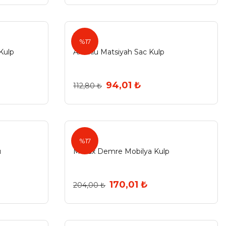
Ermo
%17
Kulp
Artuklu Matsiyah Sac Kulp
94,01 ₺
112,80 ₺
%17
u
Metax Demre Mobilya Kulp
170,01 ₺
204,00 ₺