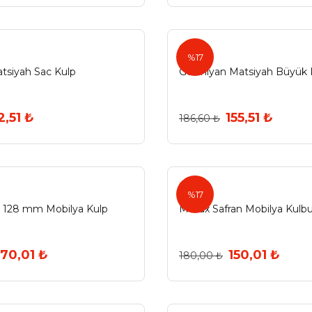
Ermo
%17
tsiyah Sac Kulp
Germiyan Matsiyah Büyük 
2,51 ₺
155,51 ₺
186,60 ₺
Metax
%17
x 128 mm Mobilya Kulp
Metax Safran Mobilya Kulb
170,01 ₺
150,01 ₺
180,00 ₺