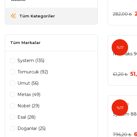
282,00 ₺
Tüm Kategoriler
Tüm Markalar
%17
Nurmaks 96
System (135)
Tomurcuk (92)
51
61,20 ₺
Umut (56)
Metax (49)
System
Nobel (29)
%17
System 88
Esal (28)
Doğanlar (25)
796,20 ₺