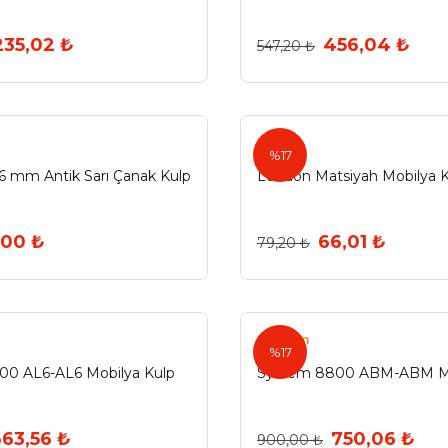
235,02 ₺
456,04 ₺
547,20 ₺
Nobel
%17
 mm Antik Sarı Çanak Kulp
London Matsiyah Mobilya 
,00 ₺
66,01 ₺
79,20 ₺
System
%17
00 AL6-AL6 Mobilya Kulp
System 8800 ABM-ABM Mo
663,56 ₺
750,06 ₺
900,00 ₺