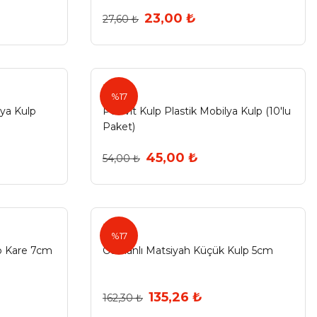
23,00 ₺
27,60 ₺
Polivit
%17
ya Kulp
Polavit Kulp Plastik Mobilya Kulp (10'lu
Paket)
45,00 ₺
54,00 ₺
Ermo
%17
p Kare 7cm
Osmanlı Matsiyah Küçük Kulp 5cm
135,26 ₺
162,30 ₺