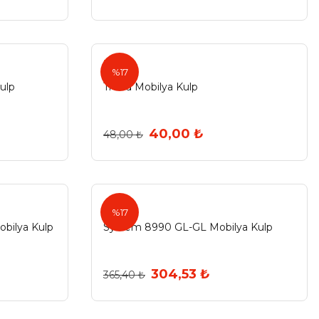
Trend
%17
ulp
Trend Mobilya Kulp
40,00 ₺
48,00 ₺
%17
bilya Kulp
System 8990 GL-GL Mobilya Kulp
304,53 ₺
365,40 ₺