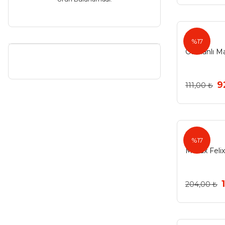
Krom - Altın (3)
Ermo
Krom - Siyah (3)
%17
Osmanlı Ma
Matkrom (3)
Sarı (3)
9
111,00 ₺
Siyah Altın (3)
Sof Altın (3)
Soft Antiksarı (3)
Metax
%17
Süper Rose (3)
Metax Feli
Süpersaten (3)
204,00 ₺
Antrasit Gri (2)
Bakır (2)
Beyaz Rose (2)