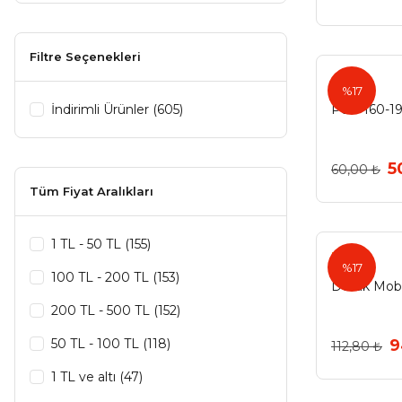
Ventus (21)
Dekor (14)
Filtre Seçenekleri
Lider (14)
%17
Emaks (12)
İndirimli Ürünler (605)
Pole 160-1
Ermo (12)
5
60,00 ₺
Eymen (11)
Tüm Fiyat Aralıkları
Goldaks (11)
Özmetal (10)
1 TL - 50 TL (155)
Doruk
%17
Bayraktar (8)
100 TL - 200 TL (153)
Doruk Mobi
Modernax (8)
200 TL - 500 TL (152)
Pole (7)
50 TL - 100 TL (118)
9
112,80 ₺
Reform (7)
1 TL ve altı (47)