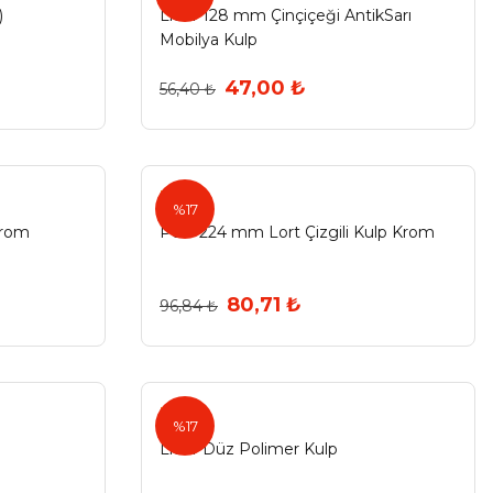
)
Lider 128 mm Çinçiçeği AntikSarı
Mobilya Kulp
47,00 ₺
56,40 ₺
Pole
%17
Krom
Pole 224 mm Lort Çizgili Kulp Krom
80,71 ₺
96,84 ₺
Lider
%17
Lider Düz Polimer Kulp