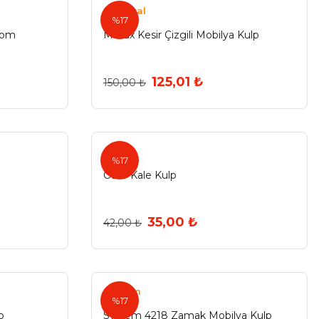
Özmetal
%17
rom
Metax Kesir Çizgili Mobilya Kulp
125,01 ₺
150,00 ₺
%17
Özer Kale Kulp
35,00 ₺
42,00 ₺
System
%17
p
System 4218 Zamak Mobilya Kulp