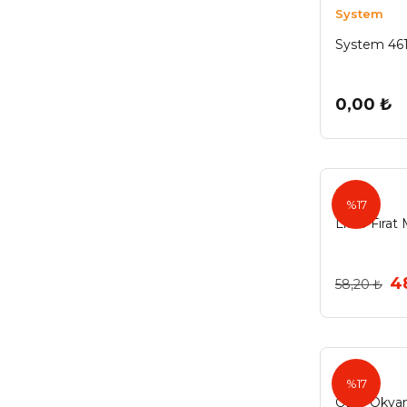
System
Eskitilmiş Mat Gümüş (2)
System 46
Gümüş Eskitme (2)
Krem Altın (2)
0,00 ₺
Krom - Füme (2)
Krom - Galaksi (2)
Lider
Krom Beyaz (2)
%17
Lider Fırat
Mat Nikel (2)
Matsiyah-Tek Askı (2)
4
58,20 ₺
Parlak Siyah - Sarı (2)
Rose (2)
Saten Bronz (2)
%17
Soft Antikbakır (2)
Özer Okyan