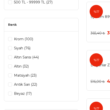
Eryıldız (6)
500 TL - 99999 TL (27)
Fede (5)
%17
System 89
Egesel (4)
Renk
Eraks (4)
3
365,40 ₺
May (4)
Krom (100)
Afra (3)
Siyah (76)
Bilaks (2)
Altın Sarısı (44)
%17
Mostar (2)
Doğanlar Z
Altın (32)
Profesyonel (2)
Matsiyah (23)
4
516,00 ₺
Yılmaz Plastik (2)
Antik Sarı (22)
Aras (1)
Beyaz (17)
Arya (1)
Mat Siyah (16)
%17