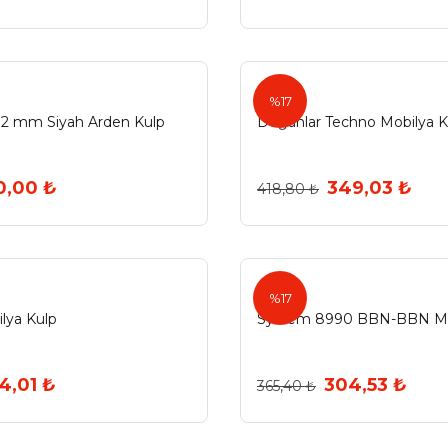
%17
92 mm Siyah Arden Kulp
Doğanlar Techno Mobilya K
0,00 ₺
349,03 ₺
418,80 ₺
%17
lya Kulp
System 8990 BBN-BBN Mo
4,01 ₺
304,53 ₺
365,40 ₺