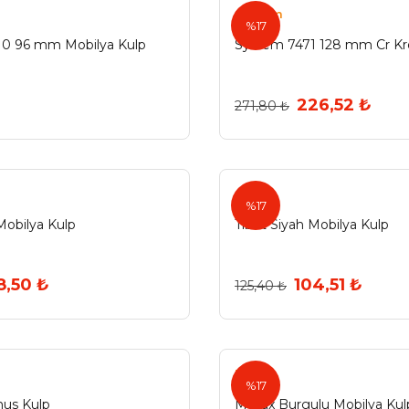
System
%17
10 96 mm Mobilya Kulp
System 7471 128 mm Cr K
226,52 ₺
271,80 ₺
%17
 Mobilya Kulp
Tibet Siyah Mobilya Kulp
8,50 ₺
104,51 ₺
125,40 ₺
Metax
%17
us Kulp
Metax Burgulu Mobilya Kul