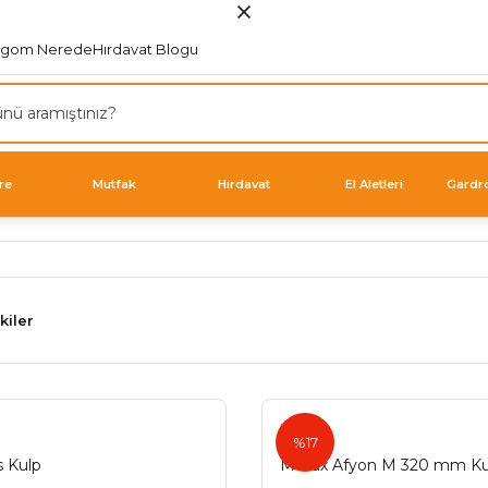
rgom Nerede
Hırdavat Blogu
re
Mutfak
Hırdavat
El Aletleri
Gardr
kiler
Metax
%17
s Kulp
Metax Afyon M 320 mm Ku