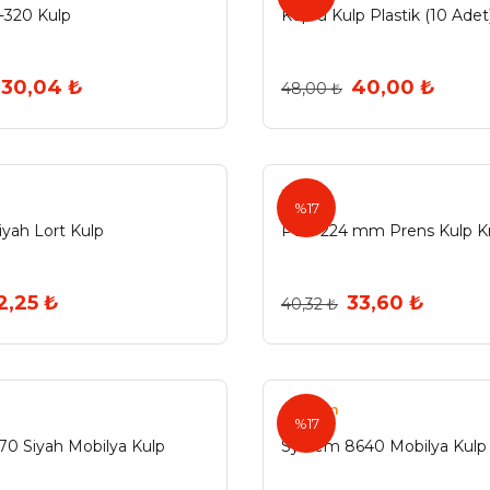
-320 Kulp
Köprü Kulp Plastik (10 Adet
30,04 ₺
40,00 ₺
48,00 ₺
Pole
%17
iyah Lort Kulp
Pole 224 mm Prens Kulp 
2,25 ₺
33,60 ₺
40,32 ₺
System
%17
0 Siyah Mobilya Kulp
System 8640 Mobilya Kulp