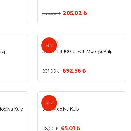
205,02 ₺
246,00 ₺
System
%17
Kulp
System 8800 GL-GL Mobilya Kulp
692,56 ₺
831,00 ₺
Egesel
%17
bilya Kulp
Selvi Mobilya Kulp
65,01 ₺
78,00 ₺