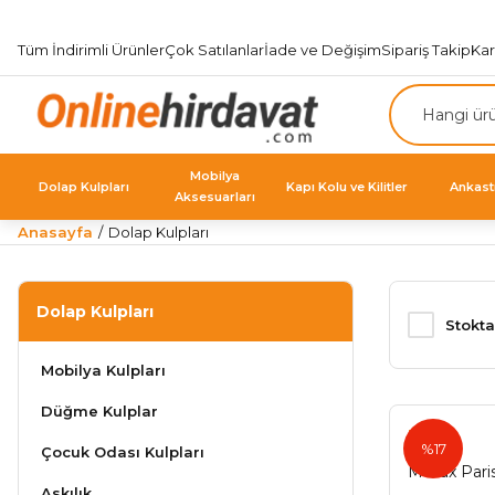
Tüm İndirimli Ürünler
Çok Satılanlar
İade ve Değişim
Sipariş Takip
Ka
Mobilya
Dolap Kulpları
Kapı Kolu ve Kilitler
Ankast
Aksesuarları
Anasayfa
Dolap Kulpları
Dolap Kulpları
Stokta
Mobilya Kulpları
Düğme Kulplar
Metax
%17
Çocuk Odası Kulpları
Metax Pari
Askılık