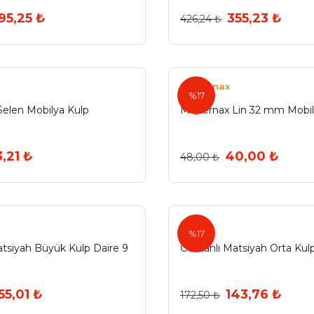
95,25 ₺
355,23 ₺
426,24 ₺
Modernax
%17
elen Mobilya Kulp
Modernax Lin 32 mm Mobil
,21 ₺
40,00 ₺
48,00 ₺
Ermo
%17
tsiyah Büyük Kulp Daire 9
Osmanlı Matsiyah Orta Kul
55,01 ₺
143,76 ₺
172,50 ₺