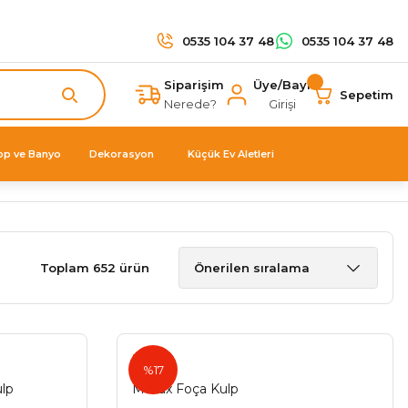
0535 104 37 48
0535 104 37 48
Siparişim
Üye/Bayi
Sepetim
Nerede?
Girişi
op ve Banyo
Dekorasyon
Küçük Ev Aletleri
Toplam 652 ürün
Metax
%17
lp
Metax Foça Kulp