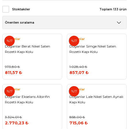
Vitrin Ara Ayakları
Askı Boruları ve Flanşları
Cam Kilidi
Piton Askı
Tutkal Çeşitleri
Fırça ve Spatula
Sıcak Hava Tabancası
Sabunluk
Pantolonluk
Stoktakiler
Toplam 133 ürün
Ayak Tablaları
Ara Ayak ve Aparatları
Sandık Kilitleri
Streç
El Rendesi
Şampuanlık
aları
Papuç Çeşitleri
Elektronik Kilitler
Vida, Dübel ve Çivi
Silikon Tabancaları
Tuvalet Fırçalığı
Doğanlar
Doğanlar
%17
%17
Doğanlar Berat Nikel Saten
Doğanlar Simge Nikel Saten
Zımba Teli
Tuvalet Kağıtlılığı
Rozetli Kapı Kolu
Rozetli Kapı Kolu
Zımpara Çeşitleri
973,80 ₺
1.028,40 ₺
811,57 ₺
857,07 ₺
Doğanlar
Doğanlar
%17
%17
Doğanlar Ekselans Albirifin
Doğanlar Lale Nikel Saten Aynalı
Rozetli Kapı Kolu
Kapı Kolu
3.324,01 ₺
858,00 ₺
2.770,23 ₺
715,06 ₺