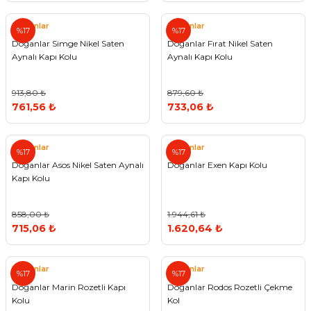
Doğanlar
Doğanlar
%17
%17
Doğanlar Simge Nikel Saten
Doğanlar Fırat Nikel Saten
Aynalı Kapı Kolu
Aynalı Kapı Kolu
913,80 ₺
879,60 ₺
761,56 ₺
733,06 ₺
Doğanlar
Doğanlar
%17
%17
Doğanlar Asos Nikel Saten Aynalı
Doğanlar Exen Kapı Kolu
Kapı Kolu
858,00 ₺
1.944,61 ₺
715,06 ₺
1.620,64 ₺
Doğanlar
Doğanlar
%17
%17
Doğanlar Marin Rozetli Kapı
Doğanlar Rodos Rozetli Çekme
Kolu
Kol