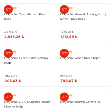
Doğanlar
Doğanlar
%17
%17
Doğanlar Gusto Rozetli Kapı
Doğanlar Venedik Antik gümüş
Kolu
Rozetli Kapı Kolu
3.519,61 ₺
1.335,01 ₺
2.933,25 ₺
1.112,59 ₺
Doğanlar
Doğanlar
%17
%17
Doğanlar Gusto Z309 Mobilya
Doğanlar Yonca Kapı Stoperi
Kulp
483,60 ₺
957,60 ₺
403,03 ₺
798,07 ₺
Doğanlar
Doğanlar
%17
%17
Doğanlar Z.210 Düğme Porselen
Doğanlar Techno Çekme Kol
Mobilya Kulp