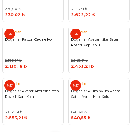
276,00 ₺
3.146,41 ₺
230,02 ₺
2.622,22 ₺
Doğanlar
Doğanlar
%17
%17
Doğanlar Falcon Çekme Kol
Doğanlar Avatar Nikel Saten
Rozetli Kapı Kolu
2.556,01 ₺
2.943,61 ₺
2.130,18 ₺
2.453,21 ₺
Doğanlar
Doğanlar
%17
%17
Doğanlar Avatar Antrasit Saten
Doğanlar Alüminyum Penta
Rozetli Kapı Kolu
Saten Aynalı Kapı Kolu
3.063,61 ₺
648,60 ₺
2.553,21 ₺
540,55 ₺