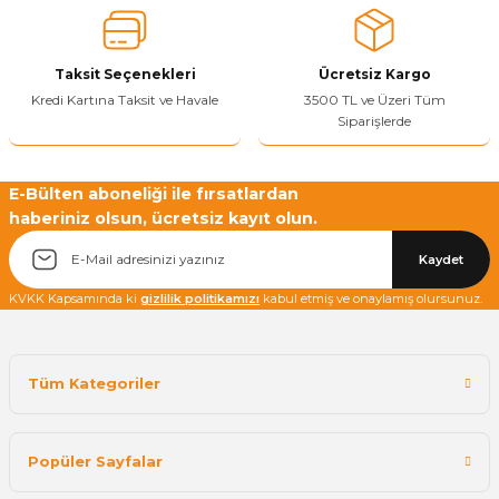
Ürün fiyatı diğer sitelerden daha pahalı.
Bu ürüne benzer farklı alternatifler olmalı.
Taksit Seçenekleri
Ücretsiz Kargo
Kredi Kartına Taksit ve Havale
3500 TL ve Üzeri Tüm
Siparişlerde
Yetkiliye Gönder
E-Bülten aboneliği ile fırsatlardan
haberiniz olsun, ücretsiz kayıt olun.
Kaydet
KVKK Kapsamında ki
gizlilik politikamızı
kabul etmiş ve onaylamış olursunuz.
Tüm Kategoriler
Popüler Sayfalar