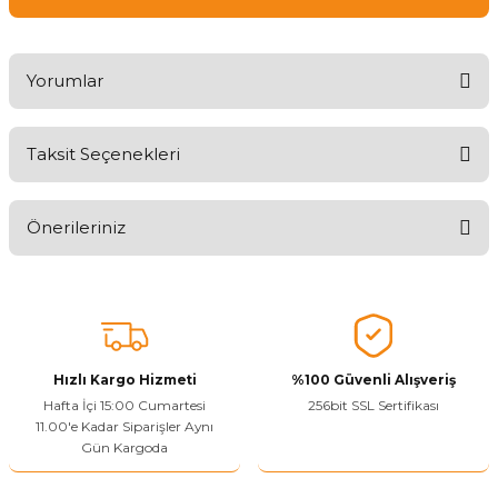
Yorumlar
Taksit Seçenekleri
Ürünü Değerlendirerek Müşterilerimize Deneyiminizden Bahsedin
🤩
Önerileriniz
Ürünü Değerlendir
Bu ürünün fiyat bilgisi, resim, ürün açıklamalarında ve diğer
konularda yetersiz gördüğünüz noktaları öneri formunu kullanarak
tarafımıza iletebilirsiniz.
Görüş ve önerileriniz için teşekkür ederiz.
Hızlı Kargo Hizmeti
%100 Güvenli Alışveriş
Ürün resmi kalitesiz, bozuk veya görüntülenemiyor.
Hafta İçi 15:00 Cumartesi
256bit SSL Sertifikası
11.00'e Kadar Siparişler Aynı
Ürün açıklamasında eksik bilgiler bulunuyor.
Gün Kargoda
Sitenize Pek Güvenemedim