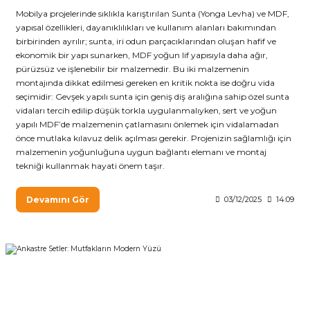
Mobilya projelerinde sıklıkla karıştırılan Sunta (Yonga Levha) ve MDF,
yapısal özellikleri, dayanıklılıkları ve kullanım alanları bakımından
birbirinden ayrılır; sunta, iri odun parçacıklarından oluşan hafif ve
ekonomik bir yapı sunarken, MDF yoğun lif yapısıyla daha ağır,
pürüzsüz ve işlenebilir bir malzemedir. Bu iki malzemenin
montajında dikkat edilmesi gereken en kritik nokta ise doğru vida
seçimidir: Gevşek yapılı sunta için geniş diş aralığına sahip özel sunta
vidaları tercih edilip düşük torkla uygulanmalıyken, sert ve yoğun
yapılı MDF’de malzemenin çatlamasını önlemek için vidalamadan
önce mutlaka kılavuz delik açılması gerekir. Projenizin sağlamlığı için
malzemenin yoğunluğuna uygun bağlantı elemanı ve montaj
tekniği kullanmak hayati önem taşır.
Devamını Gör
03/12/2025
14:09