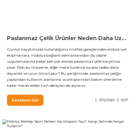
Paslanmaz Çelik Ürünler Neden Daha Uzun Ömürlü?
Günlük hayatımızda kullandığımız mutfak gereçlerinden endüstriyel
ekipmanlara, mobilya bağlantı elemanlarından dış cephe
uygulamalarına kadar pek çok alanda paslanmaz çelik karşımıza
çıkar. Peki bu malzeme, diğer metal türlerine kıyasla neden daha
dayanıklı ve uzun ömürlüdür? Bu içeriğimizde, paslanmaz çeliğin
yapısından kullanım alanlarına, avantajlarından bakım önerilerine
kadar merak edilen tüm detayları ele alıyoruz.
Devamını Gör
31/12/2025
10:07