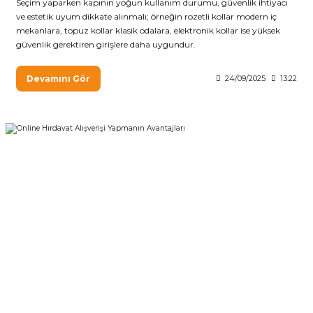
Seçim yaparken kapının yoğun kullanım durumu, güvenlik ihtiyacı
ve estetik uyum dikkate alınmalı; örneğin rozetli kollar modern iç
mekanlara, topuz kollar klasik odalara, elektronik kollar ise yüksek
güvenlik gerektiren girişlere daha uygundur.
Devamını Gör
24/09/2025
13:22