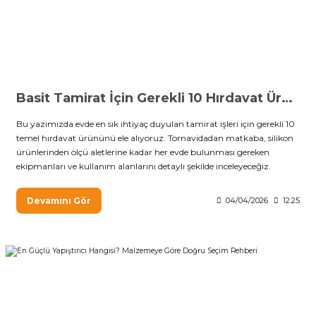
Vitrin Ara Ayakları
Askı Boruları ve Flanşları
Cam Kilidi
Piton Askı
Tutkal Çeşitleri
Fırça ve Spatula
Sıcak Hava Tabancası
Sabunluk
Pantolonluk
Ayak Tablaları
Ara Ayak ve Aparatları
Sandık Kilitleri
Streç
El Rendesi
Şampuanlık
aları
Papuç Çeşitleri
Elektronik Kilitler
Vida, Dübel ve Çivi
Silikon Tabancaları
Tuvalet Fırçalığı
Basit Tamirat İçin Gerekli 10 Hırdavat Ürünü
Zımba Teli
Tuvalet Kağıtlılığı
Bu yazımızda evde en sık ihtiyaç duyulan tamirat işleri için gerekli 10
temel hırdavat ürününü ele alıyoruz. Tornavidadan matkaba, silikon
ürünlerinden ölçü aletlerine kadar her evde bulunması gereken
Zımpara Çeşitleri
ekipmanları ve kullanım alanlarını detaylı şekilde inceleyeceğiz.
Devamını Gör
04/04/2026
12:25