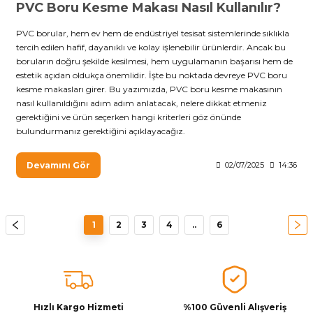
PVC Boru Kesme Makası Nasıl Kullanılır?
PVC borular, hem ev hem de endüstriyel tesisat sistemlerinde sıklıkla
tercih edilen hafif, dayanıklı ve kolay işlenebilir ürünlerdir. Ancak bu
boruların doğru şekilde kesilmesi, hem uygulamanın başarısı hem de
estetik açıdan oldukça önemlidir. İşte bu noktada devreye PVC boru
kesme makasları girer. Bu yazımızda, PVC boru kesme makasının
nasıl kullanıldığını adım adım anlatacak, nelere dikkat etmeniz
gerektiğini ve ürün seçerken hangi kriterleri göz önünde
bulundurmanız gerektiğini açıklayacağız.
Devamını Gör
02/07/2025
14:36
1
2
3
4
..
6
Hızlı Kargo Hizmeti
%100 Güvenli Alışveriş