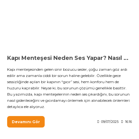
Kapı Menteşesi Neden Ses Yapar? Nasıl Giderilir?
Kapı menteşesinden gelen sinir bozucu sesler, çoğu zaman göz ardı
edilir ama zamanla ciddi bir sorun haline gelebilir. Özellikle gece
sessizliğinde açılan bir kapının “gıcır” sesi, hem konforu hem de
huzuru kaçırabilir. Neyse ki, bu sorunun çözümü genellikle basittir.
Bu yazımızda, kapı menteşelerinin neden ses çıkardığını, bu sorunun
nasıl giderileceğini ve gıcırdamayı önlemek için alınabilecek önlemleri
detaylıca ele alıyoruz.
Devamını Gör
09/07/2025
16:16