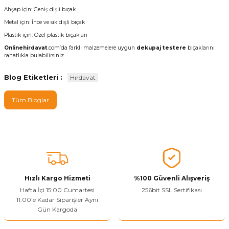
Ahşap için: Geniş dişli bıçak
Metal için: İnce ve sık dişli bıçak
Plastik için: Özel plastik bıçakları
Onlinehirdavat
.com’da farklı malzemelere uygun
dekupaj testere
bıçaklarını
rahatlıkla bulabilirsiniz.
Blog Etiketleri :
Hırdavat
Tüm Bloglar
Hızlı Kargo Hizmeti
%100 Güvenli Alışveriş
Hafta İçi 15:00 Cumartesi
256bit SSL Sertifikası
11.00'e Kadar Siparişler Aynı
Gün Kargoda