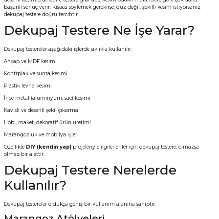
başarılı sonuç verir. Kısaca söylemek gerekirse; düz değil, şekilli kesim istiyorsanız
Vitrin Ara Ayakları
Askı Boruları ve Flanşları
Cam Kilidi
Piton Askı
Tutkal Çeşitleri
Fırça ve Spatula
Sıcak Hava Tabancası
Sabunluk
Pantolonluk
dekupaj testere doğru tercihtir.
Dekupaj Testere Ne İşe Yarar?
Ayak Tablaları
Ara Ayak ve Aparatları
Sandık Kilitleri
Streç
El Rendesi
Şampuanlık
Dekupaj testereler aşağıdaki işlerde sıklıkla kullanılır:
aları
Papuç Çeşitleri
Elektronik Kilitler
Vida, Dübel ve Çivi
Silikon Tabancaları
Tuvalet Fırçalığı
Ahşap ve MDF kesimi
Kontrplak ve sunta kesimi
Zımba Teli
Tuvalet Kağıtlılığı
Plastik levha kesimi
İnce metal (alüminyum, sac) kesimi
Zımpara Çeşitleri
Kavisli ve desenli şekil çıkarma
Hobi, maket, dekoratif ürün üretimi
Marangozluk ve mobilya işleri
Özellikle
DIY (kendin yap)
projeleriyle ilgilenenler için dekupaj testere, olmazsa
olmaz bir alettir.
Dekupaj Testere Nerelerde
Kullanılır?
Dekupaj testereler oldukça geniş bir kullanım alanına sahiptir:
Marangoz Atölyeleri