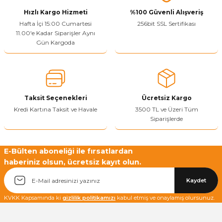
Hızlı Kargo Hizmeti
%100 Güvenli Alışveriş
Hafta İçi 15:00 Cumartesi
256bit SSL Sertifikası
11.00'e Kadar Siparişler Aynı
Gün Kargoda
Taksit Seçenekleri
Ücretsiz Kargo
Kredi Kartına Taksit ve Havale
3500 TL ve Üzeri Tüm
Siparişlerde
E-Bülten aboneliği ile fırsatlardan
haberiniz olsun, ücretsiz kayıt olun.
Kaydet
KVKK Kapsamında ki
gizlilik politikamızı
kabul etmiş ve onaylamış olursunuz.