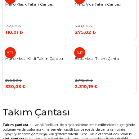
Mano Klasik Takım Çantası
Mano Vida Takım Çantası
Vitrin Ara Ayakları
Askı Boruları ve Flanşları
Cam Kilidi
Piton Askı
Tutkal Çeşitleri
Fırça ve Spatula
Sıcak Hava Tabancası
Sabunluk
Pantolonluk
Ayak Tablaları
Ara Ayak ve Aparatları
Sandık Kilitleri
Streç
El Rendesi
Şampuanlık
132,00 ₺
330,00 ₺
110,01 ₺
275,02 ₺
aları
Papuç Çeşitleri
Elektronik Kilitler
Vida, Dübel ve Çivi
Silikon Tabancaları
Tuvalet Fırçalığı
Mano
Eltos
Zımba Teli
Tuvalet Kağıtlılığı
%17
%17
Mano Metal Kilitli Takım Çantası
Eltos Metal Takım Çanta
Zımpara Çeşitleri
396,00 ₺
2.772,01 ₺
330,03 ₺
2.310,19 ₺
Takım Çantası
Takım çantası
, kullanışlı özellikleri ile birçok sektörde tercih edilmektedir. İçeriğinde
bulunan ya da bulunacak malzemeler, çeşitli boy ve ebatlarda çanta sahibinin
uğraştığı zanaata göre değişiklik göstermektedir. Genellikle alet edevat dolu olan bu
alet çantası
, sanayi ve atölye işleri dışında kendin yap projeleri için de rahatlıkla