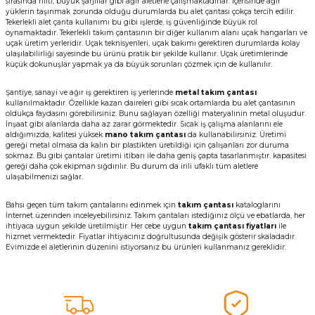
sırasında hilti, büyük şarjlılar gibi ağır aletlerle çalışmaktadırlar. İçerisinde ağır
yüklerin taşınmak zorunda olduğu durumlarda bu alet çantası çokça tercih edilir.
Tekerlekli alet çanta kullanımı bu gibi işlerde, iş güvenliğinde büyük rol
oynamaktadır. Tekerlekli takım çantasının bir diğer kullanım alanı uçak hangarları ve
uçak üretim yerleridir. Uçak teknisyenleri, uçak bakımı gerektiren durumlarda kolay
ulaşılabilirliği sayesinde bu ürünü pratik bir şekilde kullanır. Uçak üretimlerinde
küçük dokunuşlar yapmak ya da büyük sorunları çözmek için de kullanılır.
Şantiye, sanayi ve ağır iş gerektiren iş yerlerinde
metal takım çantası
kullanılmaktadır. Özellikle kazan daireleri gibi sıcak ortamlarda bu alet çantasının
oldukça faydasını görebilirsiniz. Bunu sağlayan özelliği materyalinin metal oluşudur.
İnşaat gibi alanlarda daha az zarar görmektedir. Sıcak iş çalışma alanlarını ele
aldığımızda, kalitesi yüksek
mano takım çantası
da kullanabilirsiniz. Üretimi
gereği metal olmasa da kalın bir plastikten üretildiği için çalışanları zor duruma
sokmaz. Bu gibi çantalar üretimi itibarı ile daha geniş çapta tasarlanmıştır. kapasitesi
gereği daha çok ekipman sığdırılır. Bu durum da irili ufaklı tüm aletlere
ulaşabilmenizi sağlar.
Bahsi geçen tüm takım çantalarını edinmek için
takım çantası
kataloglarını
İnternet üzerinden inceleyebilirsiniz. Takım çantaları istediğiniz ölçü ve ebatlarda, her
ihtiyaca uygun şekilde üretilmiştir. Her cebe uygun
takım çantası fiyatları
ile
hizmet vermektedir. Fiyatlar ihtiyacınız doğrultusunda değişik gösterir skaladadır.
Evimizde el aletlerinin düzenini istiyorsanız bu ürünleri kullanmanız gereklidir.