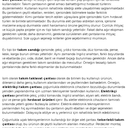
kullanılabilir. Takım çantasının genel amacı bahsettiğimiz hırdavat türlerini
düzenlemektir. Kullanan kişinin rahatlıkla istediği alete ulaşabilmesi sağlanmaktadır.
Bu çantaların çeşitli ebatları, renkleri, içerisindeki bölmelere kadar farklılık
göstermektedir. Kimi çantalar tercih edilen uğraşılara göre içerisindeki tüm hırdavat
türleri ile birlikte satılmaktadır. Bu durumla alet çantası aldıktan sonra, içerisine
malzeme arayıp durmakla vakit harcamanız önüne geçilmiş olunur. Günlük ihtiyaç
ve küçük çapta projeler için ev tipi takım sandığı yeterlidir. Fakat daha ağır ekipman
gerektiren işlerde, daha donanımlı, gerekirse sürüklenen alet çantalarına ihtiyaç
duyabilirsiniz. Size uygun seçeneği kriterler göre seçebilmemiz mümkün.
Ev tipi bir
takım sandığı
içerisinde, çekiç, yıldız tornavida, düz tornavida, pense,
keski, karga burun olması yeterlidir. Aynı zamanda İngiliz anahtarı, farklı boyutlarda
ve ebatlarda çivi, vida, dübel, bant ve maket bıçağı bulunması gereklidir. Ancak daha
ağır ekipman gerektiren takım sandıkları da mevcuttur. Örneğin tesisatçı takım
çantalarında daha farklı ekipmanlar da bulunmaktadır.
İsim olarak
takım taklavat çantası
olarak da bilinen bu kullanışlı ürünün,
dilerseniz daha geniş kullanım alanlarından ve çeşitlerinden bahsedelim. Örneğin,
elektrikçi takım çantası
, çoğunlukla elektronik cihazların bozulduğu durumlarda
yeniden yapılandırma için uzman teknisyenler tarafından kullanılır
. Elektrikçi
çantası
genellikle çekiç, yıldız tornavida, İngiliz anahtarı, alyan seti, elektrik bandı,
çivi ve pense gibi
hırdavat ürünleri
içerir. Bu aletler elektronik cihazların tamiratı
sırasında yeterli görevi fazlasıyla üstlenir. Elektrik elektronik teknisyenlerinin
yanlarından hiç ayırmadıkları bu çantanın çeşitli ebatları ve diğer seçenekleri
bulunmaktadır. Dolayısıyla atölye ve iş yerleriniz için rahatlıkla tercih edebilirsiniz.
Çoğunlukla uçak teknisyenlerinin kullandığı bir diğer alet çantası,
tekerlekli takım
çantası
olup, bu ürünün de çeşitli kullanım alanları mevcuttur. Perdeciler montaj