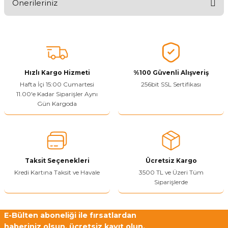
Önerileriniz
Ürünü Değerlendir
Bu ürünün fiyat bilgisi, resim, ürün açıklamalarında ve diğer
konularda yetersiz gördüğünüz noktaları öneri formunu kullanarak
tarafımıza iletebilirsiniz.
Görüş ve önerileriniz için teşekkür ederiz.
Hızlı Kargo Hizmeti
%100 Güvenli Alışveriş
Ürün resmi kalitesiz, bozuk veya görüntülenemiyor.
Hafta İçi 15:00 Cumartesi
256bit SSL Sertifikası
11.00'e Kadar Siparişler Aynı
Ürün açıklamasında eksik bilgiler bulunuyor.
Gün Kargoda
Sitenize Pek Güvenemedim
Ürün fiyatı diğer sitelerden daha pahalı.
Bu ürüne benzer farklı alternatifler olmalı.
Taksit Seçenekleri
Ücretsiz Kargo
Kredi Kartına Taksit ve Havale
3500 TL ve Üzeri Tüm
Siparişlerde
Yetkiliye Gönder
E-Bülten aboneliği ile fırsatlardan
haberiniz olsun, ücretsiz kayıt olun.