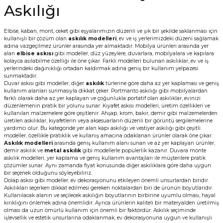
Askılığı
Elbise, kaban, mont, ceket gibi eşyalarımızın düzenli ve şık bir şekilde saklanması için
kullanışlı bir çözüm olan
askılık modelleri
, ev ve iş yerlerimizdeki düzeni sağlamak
adına vazgeçilmez ürünler arasında yer almaktadır. Mobilya ürünleri arasında yer
alan
elbise askısı
gibi modeller, düz yüzeylere, duvarlara, mobilyalara ve kapılara
kolayca asılabilme özelliği ile öne çıkar. Farklı modelleri bulunan askılıklar, ev ve iş
yerlerindeki dağınıklığı ortadan kaldırmak adına geniş bir kullanım yelpazesi
sunmaktadır.
Duvar askısı gibi modeller, diğer
askılık
türlerine göre daha az yer kaplaması ve geniş
kullanım alanları sunmasıyla dikkat çeker. Portmanto askılığı gibi mobilyalardan
farklı olarak daha az yer kaplayan ve çoğunlukla portatif olan askılıklar, evinizi
düzenlemenin pratik bir yolunu sunar. Kıyafet askısı modelleri, üretim özellikleri ve
kullanılan malzemelere göre çeşitlenir. Ahşap, krom, bakır, demir gibi malzemelerden
üretilen askılıklar, kıyafetlerin veya aksesuarların düzenli bir görüntü sergilemelerine
yardımcı olur. Bu kategoride yer alan kapı askılığı ve vestiyer askılığı gibi çeşitli
modeller, özellikle pratiklik ve kullanış amacına odaklanan ürünler olarak öne çıkar.
Askılık modelleri
arasında geniş kullanım alanı sunan ve az yer kaplayan ürünler,
demir askılık ve
metal askılık
gibi modellerle popülerlik kazanır. Duvara monte
askılık modelleri, yer kaplama ve geniş kullanım avantajları ile müşterilere pratik
çözümler sunar. Aynı zamanda fiyat konusunda diğer askılıklara göre daha uygun
bir seçenek olduğunu söyleyebiliriz.
Dolap askısı gibi modeller, ev dekorasyonunu etkileyen önemli unsurlardan biridir.
Askılıkları seçerken dikkat edilmesi gereken noktalardan biri de ürünün boyutlarıdır.
Kullanılacak alanın ve seçilecek askılığın boyutlarının birbirine uyumlu olması, hayal
kırıklığını önlemek adına önemlidir. Ayrıca ürünlerin kaliteli bir materyalden üretilmiş
olması da uzun ömürlü kullanım için önemli bir faktördür. Askılık seçiminde
işlevsellik ve estetik unsurlarına odaklanmak, ev dekorasyonuna uygun ve kullanışlı