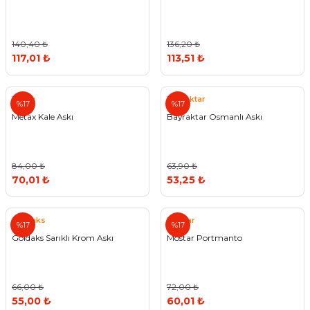
140,40 ₺
136,20 ₺
117,01 ₺
113,51 ₺
Metax
Bayraktar
%17
%17
Metax Kale Askı
Bayraktar Osmanlı Askı
84,00 ₺
63,90 ₺
70,01 ₺
53,25 ₺
Goldaks
Mostar
%17
%17
Goldaks Sarıklı Krom Askı
Mostar Portmanto
66,00 ₺
72,00 ₺
55,00 ₺
60,01 ₺