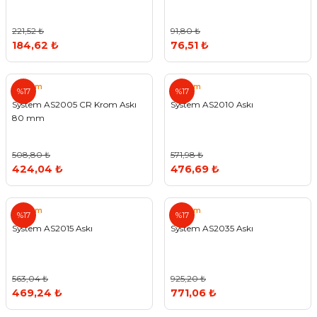
221,52 ₺
91,80 ₺
184,62 ₺
76,51 ₺
System
System
%17
%17
System AS2005 CR Krom Askı
System AS2010 Askı
80 mm
508,80 ₺
571,98 ₺
424,04 ₺
476,69 ₺
System
System
%17
%17
System AS2015 Askı
System AS2035 Askı
563,04 ₺
925,20 ₺
469,24 ₺
771,06 ₺