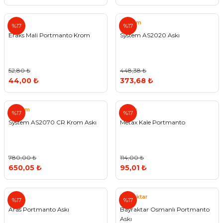
Eraks
System
%17
%17
Eraks Mali Portmanto Krom
System AS2020 Askı
52,80 ₺
448,38 ₺
44,00 ₺
373,68 ₺
System
Metax
%17
%17
System AS2070 CR Krom Askı
Metax Kale Portmanto
780,00 ₺
114,00 ₺
650,05 ₺
95,01 ₺
Aras
Bayraktar
%17
%17
Aras Portmanto Askı
Bayraktar Osmanlı Portmanto
Askı