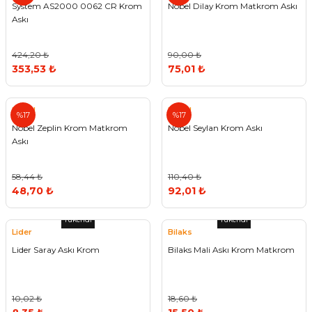
System AS2000 0062 CR Krom
Nobel Dilay Krom Matkrom Askı
Askı
424,20 ₺
90,00 ₺
353,53 ₺
75,01 ₺
Nobel
Nobel
%17
%17
Nobel Zeplin Krom Matkrom
Nobel Seylan Krom Askı
Askı
58,44 ₺
110,40 ₺
48,70 ₺
92,01 ₺
Tükendi
Tükendi
Lider
Bilaks
Lider Saray Askı Krom
Bilaks Mali Askı Krom Matkrom
10,02 ₺
18,60 ₺