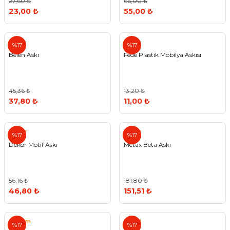
27,60 ₺
66,00 ₺
23,00 ₺
55,00 ₺
Belen
Fede
%17
%17
Belen Askı
Fede Plastik Mobilya Askısı
45,36 ₺
13,20 ₺
37,80 ₺
11,00 ₺
Dekor
Metax
%17
%17
Dekor Motif Askı
Metax Beta Askı
56,16 ₺
181,80 ₺
46,80 ₺
151,51 ₺
System
Nobel
%17
%17