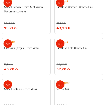
Nobel
Goldaks
%17
%17
Nobel Zeplin Krom Matkrom
Goldaks Kemerli Krom Askı
Portmanto Askı
90,84 ₺
51,84 ₺
75,71 ₺
43,20 ₺
Goldaks
Goldaks
%17
%17
Goldaks Çizgili Krom Askı
Goldaks Lale Krom Askı
51,84 ₺
44,64 ₺
43,20 ₺
37,20 ₺
Nobel
Bayraktar
%17
%17
Nobel Noktalı Krom Askı
Verda Askı