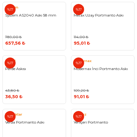
System
Metax
%17
%17
System AS2040 Askı 58 mm
Metax Uzay Portmanto Askı
789,00 ₺
114,00 ₺
657,56 ₺
95,01 ₺
Nobel
Modernax
%17
%17
Perde Askısı
Modernax İnci Portmanto Askı
43,80 ₺
109,20 ₺
36,50 ₺
91,01 ₺
Bayraktar
Eryıldız
%17
%17
Verda Portmanto Askı
Yeniçeri Portmanto