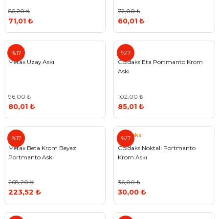
85,20 ₺
72,00 ₺
71,01 ₺
60,01 ₺
Metax
%17
%17
Metax Uzay Askı
Goldaks Eta Portmanto Krom
Askı
96,00 ₺
102,00 ₺
80,01 ₺
85,01 ₺
Metax
Goldaks
%17
%17
Metax Beta Krom Beyaz
Goldaks Noktalı Portmanto
Portmanto Askı
Krom Askı
268,20 ₺
36,00 ₺
223,52 ₺
30,00 ₺