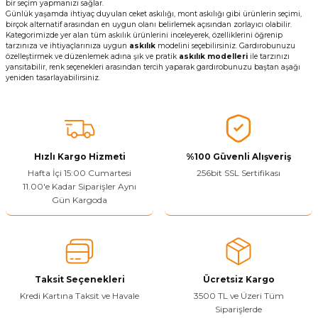
bir seçim yapmanızı sağlar.
Günlük yaşamda ihtiyaç duyulan ceket askılığı, mont askılığı gibi ürünlerin seçimi,
birçok alternatif arasından en uygun olanı belirlemek açısından zorlayıcı olabilir.
Kategorimizde yer alan tüm askılık ürünlerini inceleyerek, özelliklerini öğrenip
tarzınıza ve ihtiyaçlarınıza uygun
askılık
modelini seçebilirsiniz. Gardırobunuzu
özelleştirmek ve düzenlemek adına şık ve pratik
askılık modelleri
ile tarzınızı
yansıtabilir, renk seçenekleri arasından tercih yaparak gardırobunuzu baştan aşağı
yeniden tasarlayabilirsiniz.
Hızlı Kargo Hizmeti
%100 Güvenli Alışveriş
Hafta İçi 15:00 Cumartesi
256bit SSL Sertifikası
11.00'e Kadar Siparişler Aynı
Gün Kargoda
Taksit Seçenekleri
Ücretsiz Kargo
Kredi Kartına Taksit ve Havale
3500 TL ve Üzeri Tüm
Siparişlerde