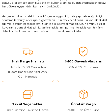
dokusu gibi pek çok etken fiyatı etkiler. Bununla birlikte bu geniş yelpazeden dolayı
her bütçeye uygun ürün bulmak mümkündür.
Vestiyer askılıklarını talebinize ve bütçenize uygun biçimde yaptırabileceğiniz için
ortalama bir bütçe ile de işinizi görecek bir ürün elde edebilirsiniz. Bu konuda dikkat
edilmesi gereken ise sadece temizliğinin dikkatle yapılmasıdır. Uzun ömürlü askılar
istiyorsanız buna dikkat ediniz. vestiyer askılarının portmanto askılardan tek farkı
daha küçük olması portmanto askılar uzun olarak imal edilirler.
Hızlı Kargo Hizmeti
%100 Güvenli Alışveriş
Hafta İçi 15:00 Cumartesi
256bit SSL Sertifikası
11.00'e Kadar Siparişler Aynı
Gün Kargoda
Taksit Seçenekleri
Ücretsiz Kargo
Kredi Kartına Taksit ve Havale
3500 TL ve Üzeri Tüm