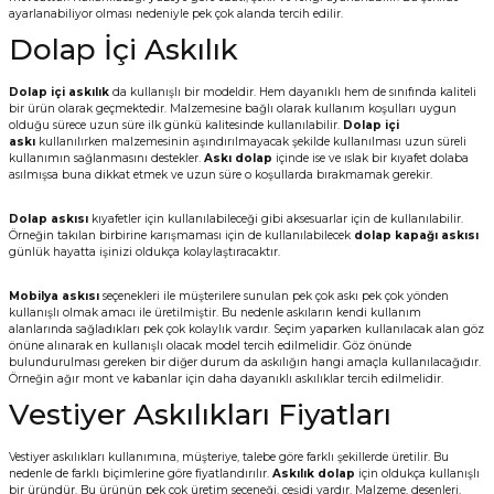
ayarlanabiliyor olması nedeniyle pek çok alanda tercih edilir.
Dolap İçi Askılık
Dolap içi askılık
da kullanışlı bir modeldir. Hem dayanıklı hem de sınıfında kaliteli
bir ürün olarak geçmektedir. Malzemesine bağlı olarak kullanım koşulları uygun
olduğu sürece uzun süre ilk günkü kalitesinde kullanılabilir.
Dolap içi
askı
kullanılırken malzemesinin aşındırılmayacak şekilde kullanılması uzun süreli
kullanımın sağlanmasını destekler.
Askı dolap
içinde ise ve ıslak bir kıyafet dolaba
asılmışsa buna dikkat etmek ve uzun süre o koşullarda bırakmamak gerekir.
Dolap askısı
kıyafetler için kullanılabileceği gibi aksesuarlar için de kullanılabilir.
Örneğin takılan birbirine karışmaması için de kullanılabilecek
dolap kapağı askısı
günlük hayatta işinizi oldukça kolaylaştıracaktır.
Mobilya askısı
seçenekleri ile müşterilere sunulan pek çok askı pek çok yönden
kullanışlı olmak amacı ile üretilmiştir. Bu nedenle askıların kendi kullanım
alanlarında sağladıkları pek çok kolaylık vardır. Seçim yaparken kullanılacak alan göz
önüne alınarak en kullanışlı olacak model tercih edilmelidir. Göz önünde
bulundurulması gereken bir diğer durum da askılığın hangi amaçla kullanılacağıdır.
Örneğin ağır mont ve kabanlar için daha dayanıklı askılıklar tercih edilmelidir.
Vestiyer Askılıkları Fiyatları
Vestiyer askılıkları kullanımına, müşteriye, talebe göre farklı şekillerde üretilir. Bu
nedenle de farklı biçimlerine göre fiyatlandırılır.
Askılık dolap
için oldukça kullanışlı
bir üründür. Bu ürünün pek çok üretim seçeneği, çeşidi vardır. Malzeme, desenleri,