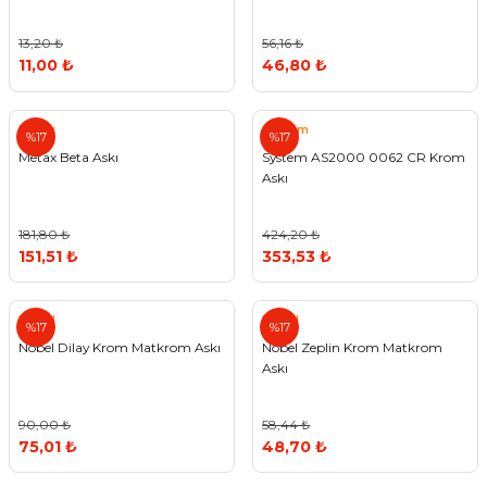
13,20 ₺
56,16 ₺
11,00 ₺
46,80 ₺
Metax
System
%17
%17
Metax Beta Askı
System AS2000 0062 CR Krom
Askı
181,80 ₺
424,20 ₺
151,51 ₺
353,53 ₺
Nobel
Nobel
%17
%17
Nobel Dilay Krom Matkrom Askı
Nobel Zeplin Krom Matkrom
Askı
90,00 ₺
58,44 ₺
75,01 ₺
48,70 ₺