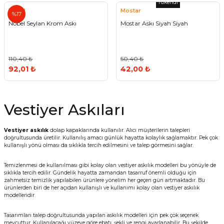
Tükendi
Nobel
Mostar
%17
Nobel Seylan Krom Askı
Mostar Askı Siyah Siyah
110,40 ₺
50,40 ₺
92,01 ₺
42,00 ₺
Vestiyer Askıları
Vestiyer askılık
dolap kapaklarında kullanılır. Alıcı müşterilerin talepleri
doğrultusunda üretilir. Kullanılış amacı günlük hayatta kolaylık sağlamaktır. Pek çok
kullanışlı yönü olması da sıklıkla tercih edilmesini ve talep görmesini sağlar.
Temizlenmesi de kullanılması gibi kolay olan vestiyer askılık modelleri bu yönüyle de
sıklıkla tercih edilir. Gündelik hayatta zamandan tasarruf önemli olduğu için
zahmetsiz temizlik yapılabilen ürünlere yönelim her geçen gün artmaktadır. Bu
ürünlerden biri de her açıdan kullanışlı ve kullanımı kolay olan vestiyer askılık
modelleridir.
Tasarımları talep doğrultusunda yapılan askılık modelleri için pek çok seçenek
mevcuttur. Kullanılacağı yüzeye göre ebatı, şekli ve rengi ayarlanabilir. Bu şekilde