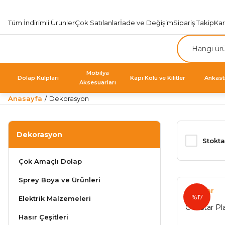
Tüm İndirimli Ürünler
Çok Satılanlar
İade ve Değişim
Sipariş Takip
Ka
Mobilya
Dolap Kulpları
Kapı Kolu ve Kilitler
Ankast
Aksesuarları
Anasayfa
Dekorasyon
Dekorasyon
Stokta
Çok Amaçlı Dolap
Sprey Boya ve Ürünleri
Onestar
%17
Elektrik Malzemeleri
Onestar Pla
Hasır Çeşitleri