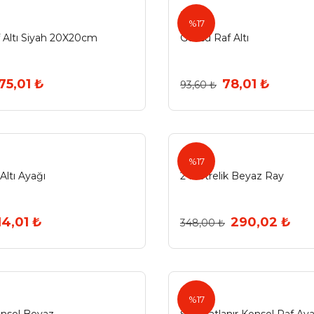
Ermo
%17
 Altı Siyah 20X20cm
Göksu Raf Altı
75,01 ₺
78,01 ₺
93,60 ₺
%17
Altı Ayağı
2 Metrelik Beyaz Ray
14,01 ₺
290,02 ₺
348,00 ₺
Şen
%17