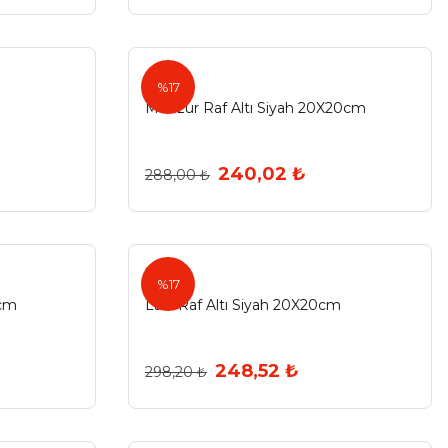
Agt
%17
Munzur Raf Altı Siyah 20X20cm
240,02 ₺
288,00 ₺
Ermo
%17
0cm
Lale Raf Altı Siyah 20X20cm
248,52 ₺
298,20 ₺