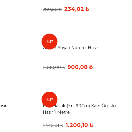
234,02 ₺
280,80 ₺
Gözde
%17
Gözde Ahşap Naturel Hasır
900,08 ₺
1.080,00 ₺
Gözde
%17
sır
Pvc Plastik (En: 90Cm) Kare Örgülü
Hasır 1 Metre
1.200,10 ₺
1.440,01 ₺