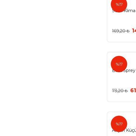
Selsil
%17
Trafik Turuncusu (1)
Selsil Klim
Vernik (1)
Yaprak Yeşili (1)
1
169,20 ₺
Best
%17
Best Sprey
61
73,20 ₺
Akşan
%17
Akşan Küçü