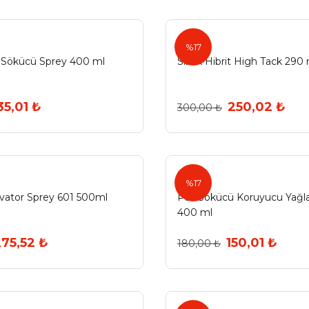
sibax
%17
 Sökücü Sprey 400 ml
Sibax Hibrit High Tack 290
35,01 ₺
250,02 ₺
300,00 ₺
Elat
%17
ivator Sprey 601 500ml
Pas Sökücü Koruyucu Yağla
400 ml
75,52 ₺
150,01 ₺
180,00 ₺