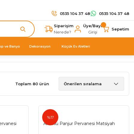
0535 104 37 48
0535 104 37 48
Siparişim
Üye/Bayi
Sepetim
Nerede?
Girişi
op ve Banyo
Dekorasyon
Küçük Ev Aletleri
Toplam 80 ürün
Ermo
%17
ervanesi
Artuklu Panjur Pervanesi Matsiyah