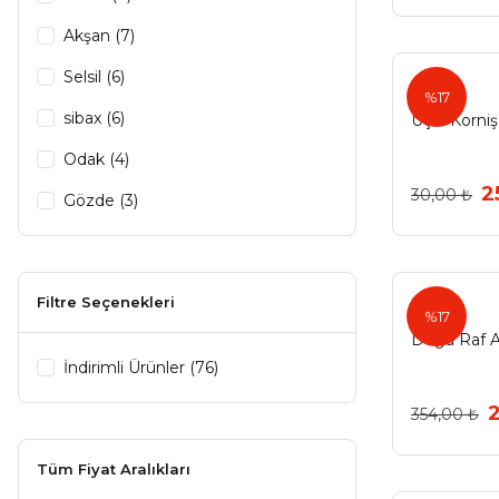
Akşan (7)
Selsil (6)
%17
sibax (6)
Üçlü Korniş 
Odak (4)
2
30,00 ₺
Gözde (3)
Agt (2)
Akfix (2)
Filtre Seçenekleri
Ermo
%17
Decormate (2)
Doğa Raf A
Eryıldız (2)
İndirimli Ürünler (76)
Şen (2)
354,00 ₺
Albatur (1)
Tüm Fiyat Aralıkları
Ayder (1)