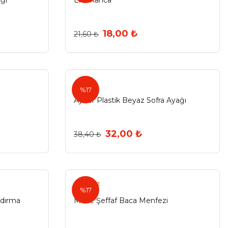
ğı
Eko Kanca
18,00 ₺
21,60 ₺
Ayder
%17
Ayder Plastik Beyaz Sofra Ayağı
32,00 ₺
38,40 ₺
Eryıldız
%17
ndırma
Made Şeffaf Baca Menfezi