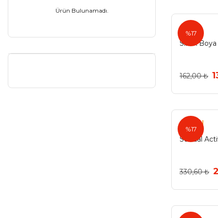
Ürün Bulunamadı.
Mat Beyaz (1)
sibax
Mat Siyah (1)
%17
Sibax Boya
Mat Siyah Gri (1)
Parlak Beyaz (1)
1
162,00 ₺
Parlak Siyah (1)
Pembe (1)
Portakal (1)
Soudal
%17
Sarı (1)
Soudal Act
Siyah Krem (1)
2
330,60 ₺
Sülfür Sarısı (1)
Şeffaf Vernik (1)
Trafik Mavisi (1)