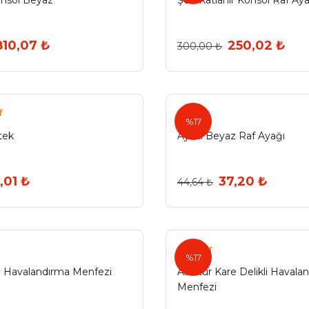
onsol Beyaz
Şen Katlanır Konsol Raf Aya
810,07 ₺
250,02 ₺
300,00 ₺
f
Odak
%17
tek
Ayarlı Beyaz Raf Ayağı
,01 ₺
37,20 ₺
44,64 ₺
Albatur
%17
li Havalandırma Menfezi
Albatur Kare Delikli Havala
Menfezi