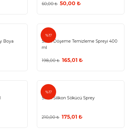
50,00 ₺
60,00 ₺
sibax
%17
ey Boya
Sibax Döşeme Temizleme Spreyi 400
ml
165,01 ₺
198,00 ₺
sibax
%17
l
Sibax Silikon Sökücü Sprey
175,01 ₺
210,00 ₺