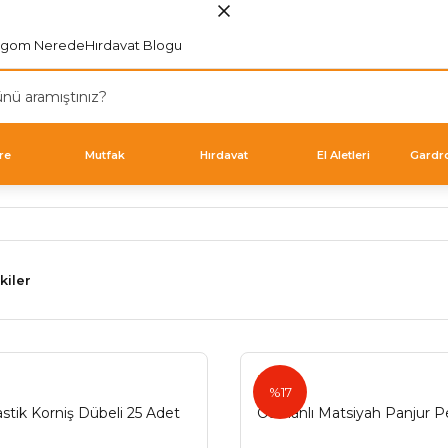
rgom Nerede
Hırdavat Blogu
re
Mutfak
Hırdavat
El Aletleri
Gardr
kiler
Ermo
%17
stik Korniş Dübeli 25 Adet
Osmanlı Matsiyah Panjur P