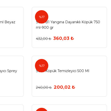
Selsil
%17
 ml Beyaz
Selsil B1 Yangına Dayanıklı Köpük 750
ml-900 gr
360,03 ₺
432,00 ₺
Selsil
%17
yıcı Sprey
Selsil Köpük Temizleyici 500 Ml
200,02 ₺
240,00 ₺