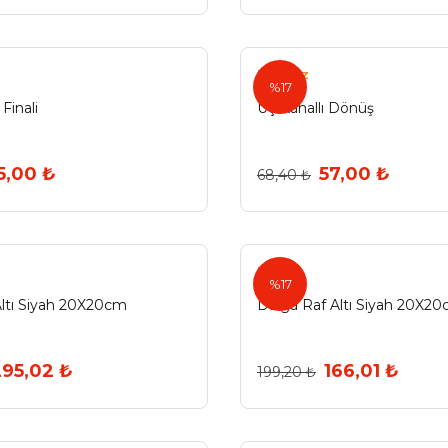
Eryıldız
%17
Finali
Üç Kanallı Dönüş
5,00 ₺
57,00 ₺
68,40 ₺
Ermo
%17
ltı Siyah 20X20cm
Dalga Raf Altı Siyah 20X2
295,02 ₺
166,01 ₺
199,20 ₺