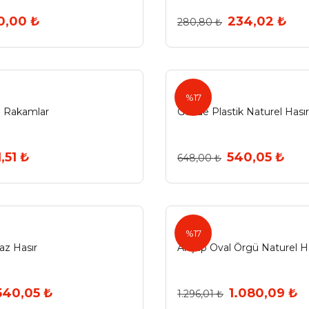
0,00 ₺
234,02 ₺
280,80 ₺
Gözde
%17
 Rakamlar
Gözde Plastik Naturel Hasır
1,51 ₺
540,05 ₺
648,00 ₺
%17
az Hasır
Ahşap Oval Örgü Naturel Ha
540,05 ₺
1.080,09 ₺
1.296,01 ₺