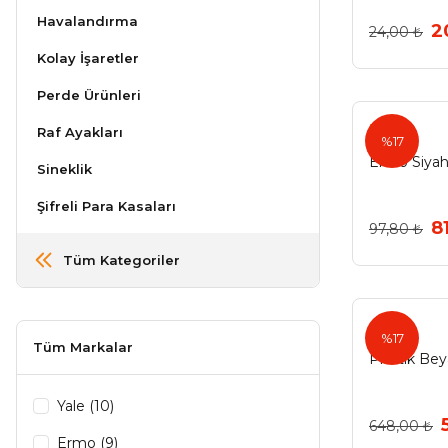
Havalandırma
2
24,00 ₺
Kolay İşaretler
Perde Ürünleri
Ermo
Raf Ayakları
%17
Ermo Siyah
Sineklik
Şifreli Para Kasaları
8
97,80 ₺
Tüm Kategoriler
%17
Tüm Markalar
Plastik Bey
Yale (10)
648,00 ₺
Ermo (9)