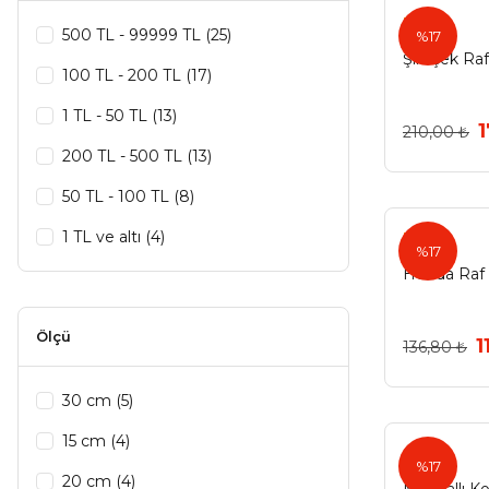
Ermo
Best (1)
500 TL - 99999 TL (25)
%17
Şimşek Raf
Cemax (1)
100 TL - 200 TL (17)
Elat (1)
1 TL - 50 TL (13)
1
210,00 ₺
Henda (1)
200 TL - 500 TL (13)
Modern Raf (1)
50 TL - 100 TL (8)
Onestar (1)
1 TL ve altı (4)
Henda
%17
Pattex (1)
Henda Raf 
Soudal (1)
Ölçü
1
136,80 ₺
Std (1)
Vodabond (1)
30 cm (5)
Vodaseal (1)
15 cm (4)
%17
Wonder (1)
20 cm (4)