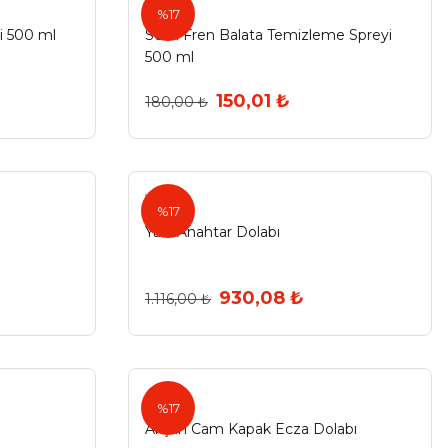
Selsil
%17
yi 500 ml
Selsil Fren Balata Temizleme Spreyi
500 ml
150,01 ₺
180,00 ₺
Yale
%17
Yale Anahtar Dolabı
930,08 ₺
1.116,00 ₺
Akşan
%17
Akşan Cam Kapak Ecza Dolabı