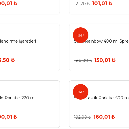
90,01 ₺
101,01 ₺
121,20 ₺
Selsil
%17
endirme İşaretleri
Selsil Rainbow 400 ml Spr
3,50 ₺
150,01 ₺
180,00 ₺
sibax
%17
do Parlatıcı 220 ml
Sibax Lastik Parlatıcı 500 m
90,01 ₺
160,01 ₺
192,00 ₺