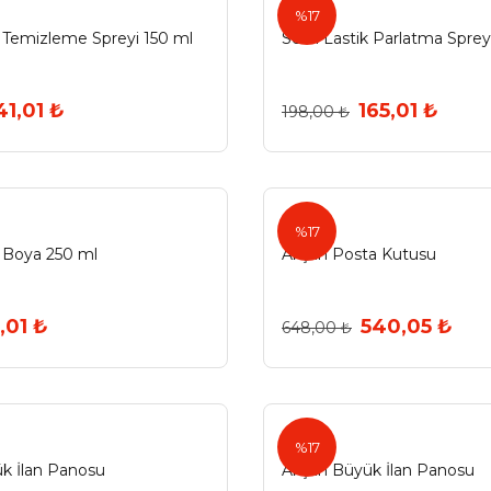
Selsil
%17
a Temizleme Spreyi 150 ml
Selsil Lastik Parlatma Spre
41,01 ₺
165,01 ₺
198,00 ₺
Akşan
%17
 Boya 250 ml
Akşan Posta Kutusu
,01 ₺
540,05 ₺
648,00 ₺
Akşan
%17
k İlan Panosu
Akşan Büyük İlan Panosu