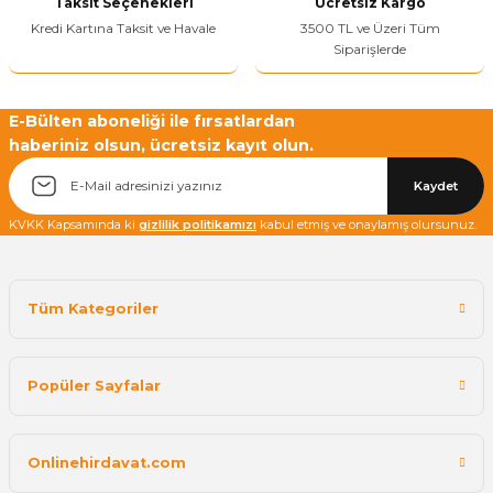
Taksit Seçenekleri
Ücretsiz Kargo
Kredi Kartına Taksit ve Havale
3500 TL ve Üzeri Tüm
Siparişlerde
Yetkiliye Gönder
E-Bülten aboneliği ile fırsatlardan
haberiniz olsun, ücretsiz kayıt olun.
Kaydet
KVKK Kapsamında ki
gizlilik politikamızı
kabul etmiş ve onaylamış olursunuz.
Tüm Kategoriler
Popüler Sayfalar
Onlinehirdavat.com