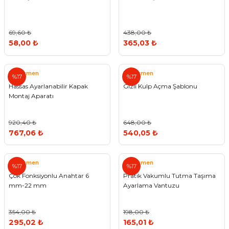
69,60 ₺
438,00 ₺
58,00 ₺
365,03 ₺
Pratikmen
Pratikmen
%17
%17
Hassas Ayarlanabilir Kapak
Gizli Kulp Açma Şablonu
Montaj Aparatı
920,40 ₺
648,00 ₺
767,06 ₺
540,05 ₺
Pratikmen
Pratikmen
%17
%17
Çok Fonksiyonlu Anahtar 6
Pratik Vakumlu Tutma Taşıma
mm-22 mm
Ayarlama Vantuzu
354,00 ₺
198,00 ₺
295,02 ₺
165,01 ₺