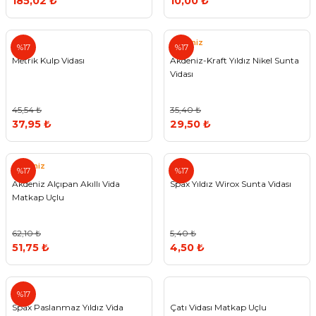
185,02 ₺
10,00 ₺
Std
Akdeniz
%17
%17
Metrik Kulp Vidası
Akdeniz-Kraft Yıldız Nikel Sunta
Vidası
45,54 ₺
35,40 ₺
37,95 ₺
29,50 ₺
Akdeniz
Spax
%17
%17
Akdeniz Alçıpan Akıllı Vida
Spax Yıldız Wirox Sunta Vidası
Matkap Uçlu
62,10 ₺
5,40 ₺
51,75 ₺
4,50 ₺
Spax
%17
Spax Paslanmaz Yıldız Vida
Çatı Vidası Matkap Uçlu