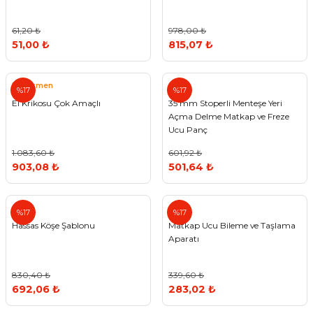
61,20 ₺
978,00 ₺
51,00 ₺
815,07 ₺
Pratikmen
%17
%17
El Krikosu Çok Amaçlı
35 mm Stoperli Menteşe Yeri
Açma Delme Matkap ve Freze
Ucu Panç
1.083,60 ₺
601,92 ₺
903,08 ₺
501,64 ₺
%17
%17
Hassas Köşe Şablonu
Matkap Ucu Bileme ve Taşlama
Aparatı
830,40 ₺
339,60 ₺
692,06 ₺
283,02 ₺