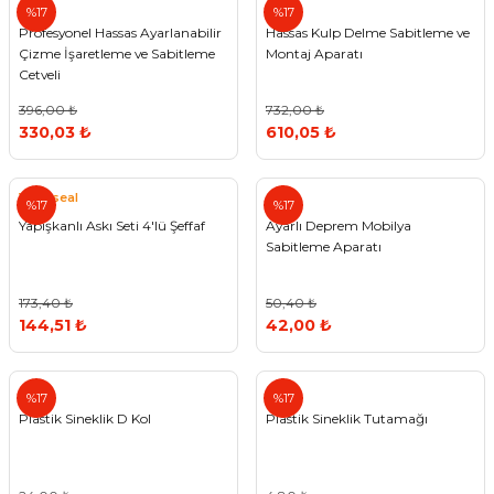
%17
%17
Profesyonel Hassas Ayarlanabilir
Hassas Kulp Delme Sabitleme ve
Çizme İşaretleme ve Sabitleme
Montaj Aparatı
Cetveli
396,00 ₺
732,00 ₺
330,03 ₺
610,05 ₺
Vodaseal
%17
%17
Yapışkanlı Askı Seti 4'lü Şeffaf
Ayarlı Deprem Mobilya
Sabitleme Aparatı
173,40 ₺
50,40 ₺
144,51 ₺
42,00 ₺
%17
%17
Plastik Sineklik D Kol
Plastik Sineklik Tutamağı