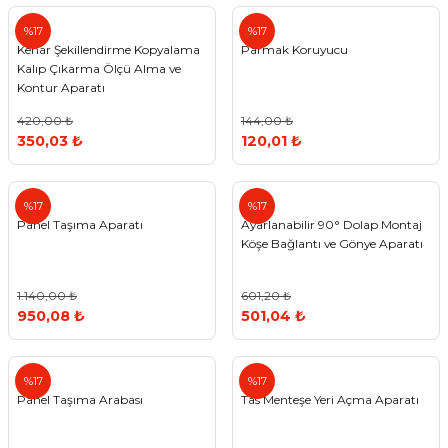
%17
%17
Kenar Şekillendirme Kopyalama
Parmak Koruyucu
Kalıp Çıkarma Ölçü Alma ve
Kontur Aparatı
420,00 ₺
144,00 ₺
350,03 ₺
120,01 ₺
%17
%17
Panel Taşıma Aparatı
Ayarlanabilir 90° Dolap Montaj
Köşe Bağlantı ve Gönye Aparatı
1.140,00 ₺
601,20 ₺
950,08 ₺
501,04 ₺
%17
%17
Panel Taşıma Arabası
Tas Menteşe Yeri Açma Aparatı