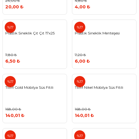
24,00 ₺
4,80 ₺
20,00 ₺
4,00 ₺
%17
%17
Plastik Sineklik Çıt Çıt 17x25
Plastik Sineklik Menteşesi
7,80 ₺
7,20 ₺
6,50 ₺
6,00 ₺
TRM
TRM
%17
%17
TRM Gold Mobilya Süs Fitili
TRM Nikel Mobilya Süs Fitili
168,00 ₺
168,00 ₺
140,01 ₺
140,01 ₺
Std
%17
%17