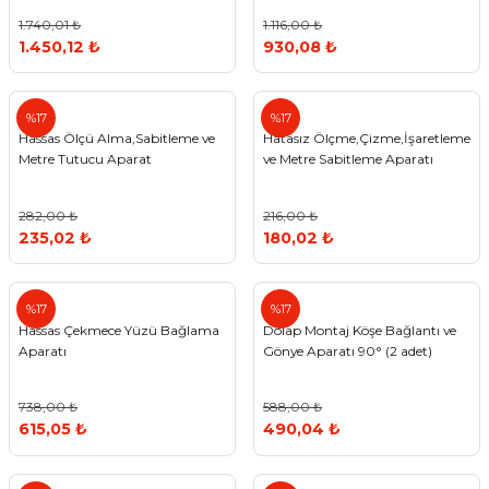
1.740,01 ₺
1.116,00 ₺
1.450,12 ₺
930,08 ₺
%17
%17
Hassas Ölçü Alma,Sabitleme ve
Hatasız Ölçme,Çizme,İşaretleme
Metre Tutucu Aparat
ve Metre Sabitleme Aparatı
282,00 ₺
216,00 ₺
235,02 ₺
180,02 ₺
%17
%17
Hassas Çekmece Yüzü Bağlama
Dolap Montaj Köşe Bağlantı ve
Aparatı
Gönye Aparatı 90° (2 adet)
738,00 ₺
588,00 ₺
615,05 ₺
490,04 ₺