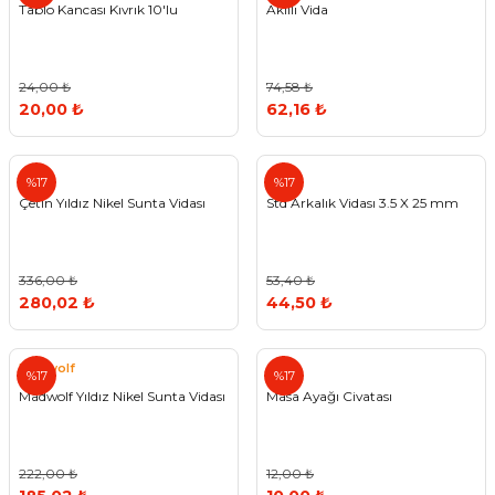
Tablo Kancası Kıvrık 10'lu
Akıllı Vida
24,00 ₺
74,58 ₺
20,00 ₺
62,16 ₺
Std
%17
%17
Çetin Yıldız Nikel Sunta Vidası
Std Arkalık Vidası 3.5 X 25 mm
336,00 ₺
53,40 ₺
280,02 ₺
44,50 ₺
Madwolf
%17
%17
Madwolf Yıldız Nikel Sunta Vidası
Masa Ayağı Civatası
222,00 ₺
12,00 ₺