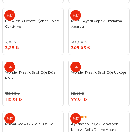
BCR
Agt
%17
%17
Bcr Plastik Dereceli Şeffaf Dolap
Marelli Ayarlı Kapak Hizalama
Çektirme
Aparatı
3,90 ₺
366,00 ₺
3,25 ₺
305,03 ₺
%17
%17
Wonder Plastik Saplı Eğe Düz
Wonder Plastik Saplı Eğe Üçköşe
No:8
132,00 ₺
92,40 ₺
110,01 ₺
77,01 ₺
Pratikmen
%17
%17
Milwaukee Pz2 Yıldız Bist Uç
Ayarlanabilir Çok Fonksiyonlu
Kulp ve Delik Delme Aparatı