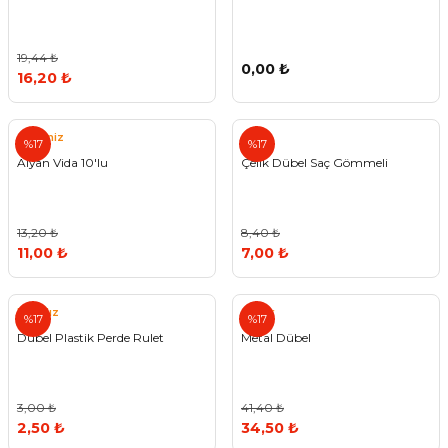
19,44 ₺
0,00 ₺
16,20 ₺
Akdeniz
%17
%17
Alyan Vida 10'lu
Çelik Dübel Saç Gömmeli
13,20 ₺
8,40 ₺
11,00 ₺
7,00 ₺
Eryıldız
Ayder
%17
%17
Dübel Plastik Perde Rulet
Metal Dübel
3,00 ₺
41,40 ₺
2,50 ₺
34,50 ₺