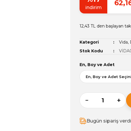
62,1
indirim
12,43 TL den başlayan taks
Kategori
Vida, 
Stok Kodu
VİDA
En, Boy ve Adet
Bugün sipariş verd