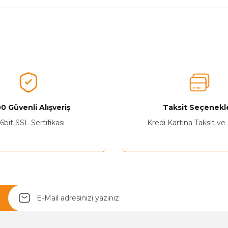
nularda yetersiz gördüğünüz noktaları öneri formunu kullanarak tarafımız
Ürünü Değerlendirerek Müşterilerimize Deneyiminizden Bahsedin🤩
Ürünü Değerlendir
0 Güvenli Alışveriş
Taksit Seçenekle
6bit SSL Sertifikası
Kredi Kartına Taksit ve
Yetkiliye Gönder