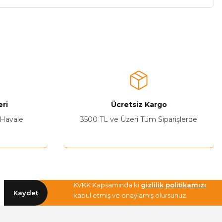
a iletebilirsiniz.
ri
Ücretsiz Kargo
 Havale
3500 TL ve Üzeri Tüm Siparişlerde
KVKK Kapsamında ki
gizlilik politikamızı
Kaydet
kabul etmiş ve onaylamış olursunuz.