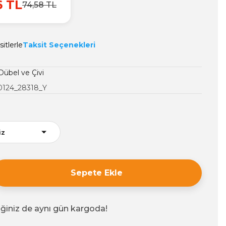
6 TL
74,58 TL
itlerle
Taksit Seçenekleri
Dübel ve Çivi
0124_28318_Y
Sepete Ekle
iğiniz de aynı gün kargoda!