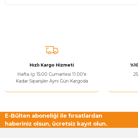
Bu ürünün fiyat bilgisi, resim, ürün açıklamalarında ve diğer ko
Görüş ve önerileriniz için teşekkür ederiz.
Ürün resmi kalitesiz, bozuk veya görüntülenemiyor.
Ürün açıklamasında eksik bilgiler bulunuyor.
Sitenize Pek Güvenemedim
Hızlı Kargo Hizmeti
%10
Ürün fiyatı diğer sitelerden daha pahalı.
Hafta İçi 15:00 Cumartesi 11.00'e
25
Bu ürüne benzer farklı alternatifler olmalı.
Kadar Siparişler Aynı Gün Kargoda
E-Bülten aboneliği ile fırsatlardan
haberiniz olsun, ücretsiz kayıt olun.