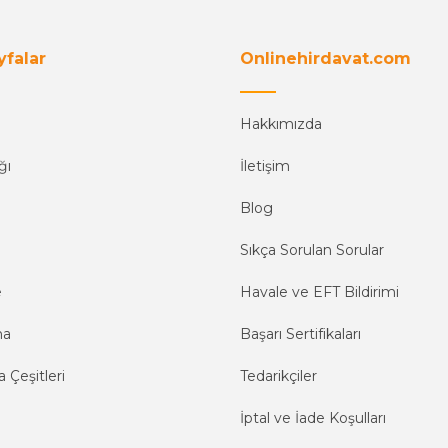
yfalar
Onlinehirdavat.com
Hakkımızda
ğı
İletişim
Blog
Sıkça Sorulan Sorular
e
Havale ve EFT Bildirimi
ma
Başarı Sertifikaları
 Çeşitleri
Tedarikçiler
İptal ve İade Koşulları