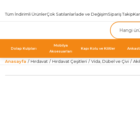
Tüm İndirimli Ürünler
Çok Satılanlar
İade ve Değişim
Sipariş Takip
Ka
Mobilya
Dolap Kulpları
Kapı Kolu ve Kilitler
Ankast
Aksesuarları
Anasayfa
Hırdavat
Hırdavat Çeşitleri
Vida, Dübel ve Çivi
Akı