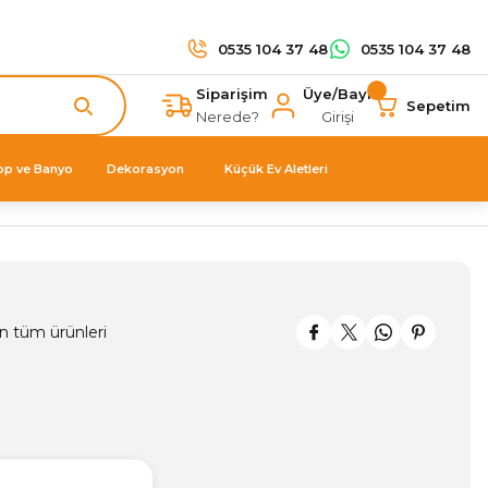
0535 104 37 48
0535 104 37 48
Siparişim
Üye/Bayi
Sepetim
Nerede?
Girişi
op ve Banyo
Dekorasyon
Küçük Ev Aletleri
n tüm ürünleri