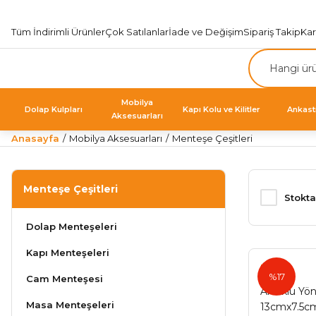
Tüm İndirimli Ürünler
Çok Satılanlar
İade ve Değişim
Sipariş Takip
Ka
Mobilya
Dolap Kulpları
Kapı Kolu ve Kilitler
Ankast
Aksesuarları
Anasayfa
Mobilya Aksesuarları
Menteşe Çeşitleri
Menteşe Çeşitleri
Stokta
Dolap Menteşeleri
Kapı Menteşeleri
Ermo
%17
Cam Menteşesi
Artuklu Yö
Masa Menteşeleri
13cmx7.5c