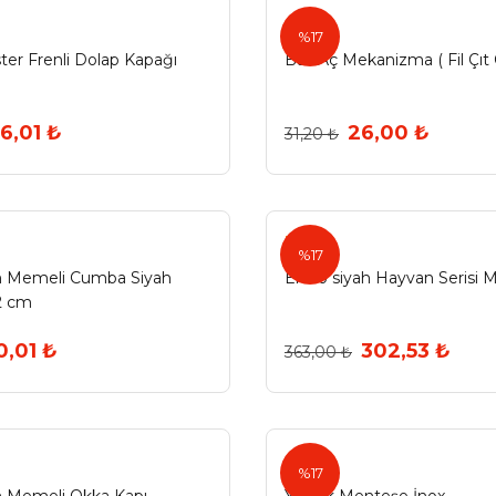
%17
er Frenli Dolap Kapağı
Bas Aç Mekanizma ( Fil Çıt Ç
6,01 ₺
26,00 ₺
31,20 ₺
Ermo
%17
 Memeli Cumba Siyah
Ermo siyah Hayvan Serisi 
2 cm
0,01 ₺
302,53 ₺
363,00 ₺
%17