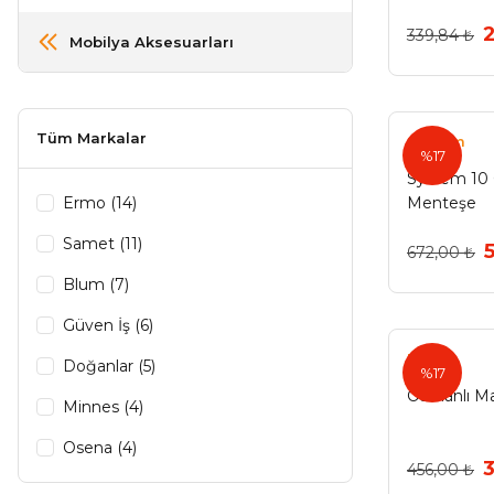
339,84 ₺
Mobilya Aksesuarları
Tüm Markalar
System
%17
System 10 
Ermo (14)
Menteşe
Samet (11)
672,00 ₺
Blum (7)
Güven İş (6)
Ermo
Doğanlar (5)
%17
Osmanlı M
Minnes (4)
Osena (4)
456,00 ₺
Maruf (3)