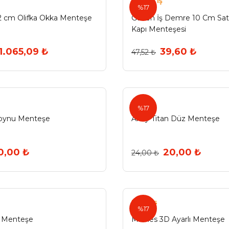
Güven İş
%17
2 cm Olifka Okka Menteşe
Güven İş Demre 10 Cm Sa
Kapı Menteşesi
1.065,09 ₺
39,60 ₺
47,52 ₺
Array
%17
oynu Menteşe
Array Titan Düz Menteşe
0,00 ₺
20,00 ₺
24,00 ₺
Minnes
%17
p Menteşe
Minnes 3D Ayarlı Menteşe