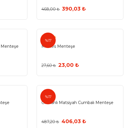
390,03 ₺
468,00 ₺
Minnes
%17
 Menteşe
Minnes Menteşe
23,00 ₺
27,60 ₺
Ermo
%17
nteşe
Osmanlı Matsiyah Cumbalı Menteşe
406,03 ₺
487,20 ₺