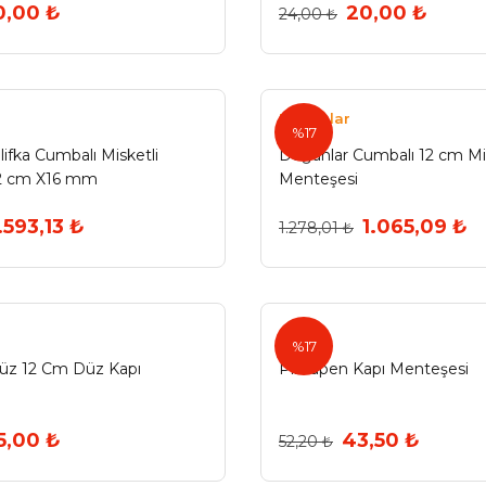
0,00 ₺
20,00 ₺
24,00 ₺
Doğanlar
%17
ifka Cumbalı Misketli
Doğanlar Cumbalı 12 cm Mis
2 cm X16 mm
Menteşesi
.593,13 ₺
1.065,09 ₺
1.278,01 ₺
%17
üz 12 Cm Düz Kapı
Pimapen Kapı Menteşesi
5,00 ₺
43,50 ₺
52,20 ₺