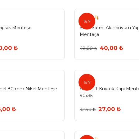
Güven İş
%17
Yaprak Menteşe
Sabit Saten Alüminyum Ya
Menteşe
0,00 ₺
40,00 ₺
48,00 ₺
Arıel
%17
Panel 80 mm Nikel Menteşe
Arıel Çift Kuyruk Kapı Mente
90x35
5,00 ₺
27,00 ₺
32,40 ₺