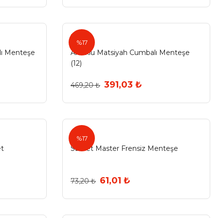
Ermo
%17
lı Menteşe
Artuklu Matsiyah Cumbalı Menteşe
(12)
391,03 ₺
469,20 ₺
Samet
%17
et
Samet Master Frensiz Menteşe
61,01 ₺
73,20 ₺