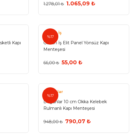
1.065,09 ₺
1.278,01 ₺
Güven İş
%17
ketli Kapı
Güven İş Elit Panel Yönsüz Kapı
Menteşesi
55,00 ₺
66,00 ₺
Doğanlar
%17
Doğanlar 10 cm Okka Kelebek
Rulmanlı Kapı Menteşesi
790,07 ₺
948,00 ₺