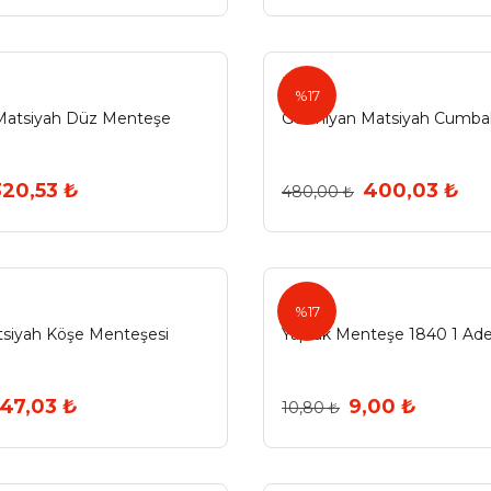
Ermo
%17
Matsiyah Düz Menteşe
Germiyan Matsiyah Cumba
320,53 ₺
400,03 ₺
480,00 ₺
%17
tsiyah Köşe Menteşesi
Yaprak Menteşe 1840 1 Ad
47,03 ₺
9,00 ₺
10,80 ₺