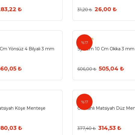
283,22 ₺
26,00 ₺
31,20 ₺
System
%17
Cm Yönsüz 4 Bilyalı 3 mm
System 10 Cm Okka 3 mm
560,05 ₺
505,04 ₺
606,00 ₺
Ermo
%17
atsiyah Köşe Menteşe
Osmanlı Matsiyah Düz Me
380,03 ₺
314,53 ₺
377,40 ₺