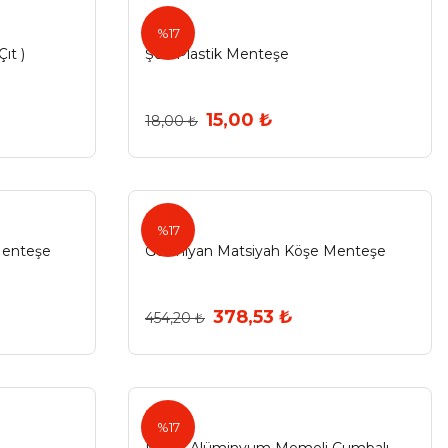
Şen
%17
ıt )
Şen Plastik Menteşe
15,00 ₺
18,00 ₺
Ermo
%17
Menteşe
Germiyan Matsiyah Köşe Menteşe
378,53 ₺
454,20 ₺
Maruf
%17