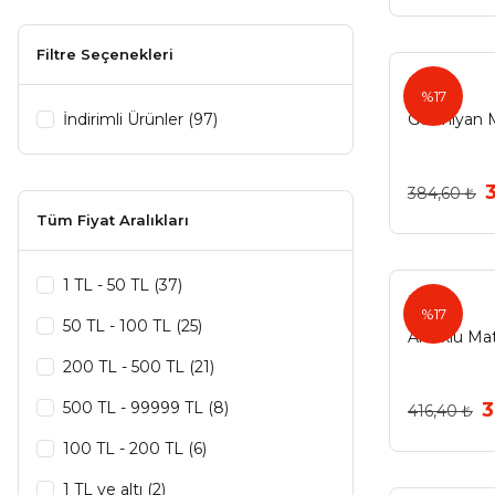
Nobel (3)
Filtre Seçenekleri
Şen (3)
Ermo
%17
System (3)
İndirimli Ürünler (97)
Germiyan 
Array (2)
384,60 ₺
Eryıldız (2)
Tüm Fiyat Aralıkları
Marelli (2)
Pole (2)
1 TL - 50 TL (37)
Ermo
%17
Rober (2)
50 TL - 100 TL (25)
Artuklu Ma
Yeniler (2)
200 TL - 500 TL (21)
Akc (1)
500 TL - 99999 TL (8)
3
416,40 ₺
Arıel (1)
100 TL - 200 TL (6)
Broth (1)
1 TL ve altı (2)