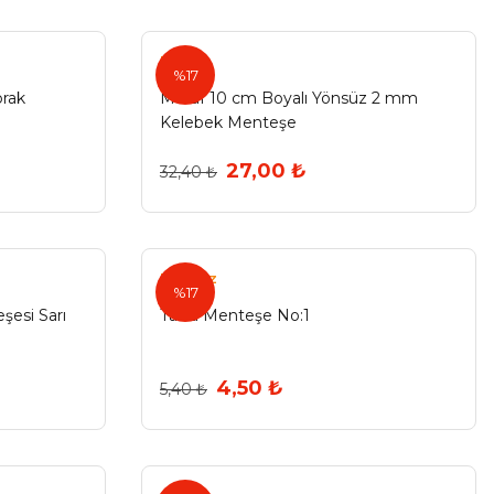
Maruf
%17
prak
Maruf 10 cm Boyalı Yönsüz 2 mm
Kelebek Menteşe
27,00 ₺
32,40 ₺
Eryıldız
%17
şesi Sarı
Tavla Menteşe No:1
4,50 ₺
5,40 ₺