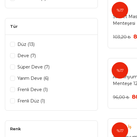
Samet
Koral (1)
%17
Samet Mast
Odak (1)
Menteşesi
Tür
Std (1)
8
103,20 ₺
Talent (1)
Düz (13)
Thesso (1)
Deve (7)
Süper Deve (7)
%17
Alüminyum
Yarım Deve (6)
Menteşe 1
Frenli Deve (1)
8
96,00 ₺
Frenli Düz (1)
Güven İş
Renk
%17