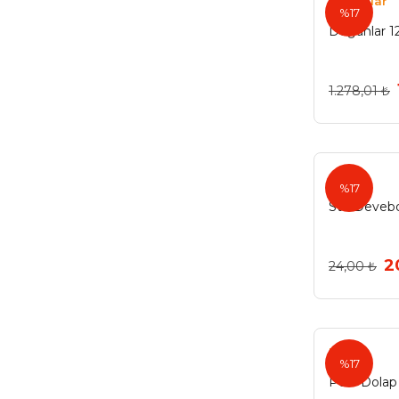
Doğanlar
100mm (1)
%17
Doğanlar 1
Süper Deve (1)
Şeffaf (1)
1.278,01 ₺
%17
Std Deveb
2
24,00 ₺
Pole
%17
Pole Dola