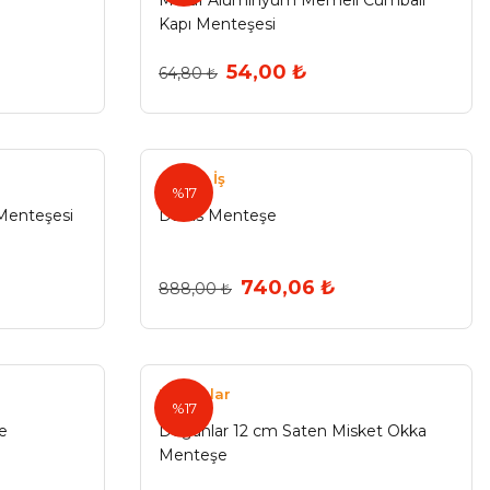
Maruf Alüminyum Memeli Cumbalı
Kapı Menteşesi
54,00 ₺
64,80 ₺
Güven İş
%17
Menteşesi
Dallas Menteşe
740,06 ₺
888,00 ₺
Doğanlar
%17
e
Doğanlar 12 cm Saten Misket Okka
Menteşe