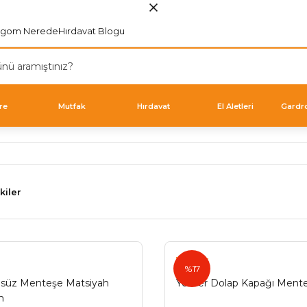
rgom Nerede
Hırdavat Blogu
re
Mutfak
Hırdavat
El Aletleri
Gardr
kiler
Yeniler
%17
nsüz Menteşe Matsiyah
Yeniler Dolap Kapağı Mente
m