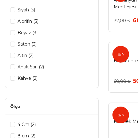
Alüminyum
Menteşesi
Siyah (5)
6
72,00 ₺
Albrifin (3)
Beyaz (3)
Saten (3)
%17
Altın (2)
Boy Mente
Antik Sarı (2)
Kahve (2)
5
60,00 ₺
Krom (2)
Mat Antik Bronz (2)
Ölçü
Nobel
Matsiyah-alt (2)
%17
Kelebek M
Matsiyah-kısa (2)
4 Cm (2)
Matsiyah-uzun (2)
8 cm (2)