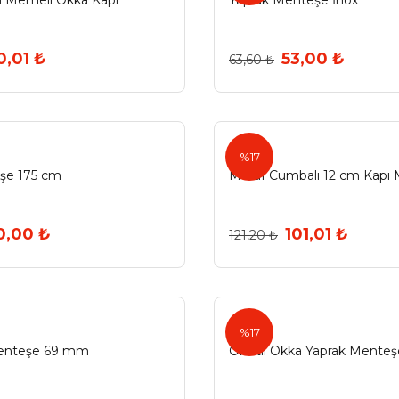
 Memeli Okka Kapı
Yaprak Menteşe İnox
0,01 ₺
53,00 ₺
63,60 ₺
%17
şe 175 cm
Maruf Cumbalı 12 cm Kapı 
0,00 ₺
101,01 ₺
121,20 ₺
%17
enteşe 69 mm
Oksitli Okka Yaprak Menteş