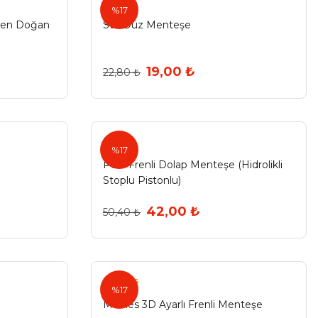
%17
ten Doğan
Std Düz Menteşe
19,00 ₺
22,80 ₺
Pole
%17
Pole Frenli Dolap Menteşe (Hidrolikli
Stoplu Pistonlu)
42,00 ₺
50,40 ₺
Minnes
%17
Minnes 3D Ayarlı Frenli Menteşe