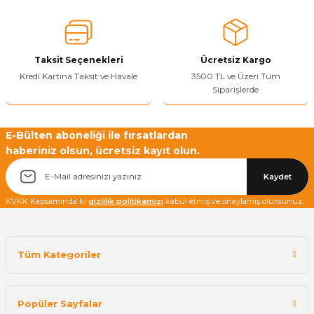
Ürün fiyatı diğer sitelerden daha pahalı.
Bu ürüne benzer farklı alternatifler olmalı.
Taksit Seçenekleri
Ücretsiz Kargo
Kredi Kartına Taksit ve Havale
3500 TL ve Üzeri Tüm
Siparişlerde
Yetkiliye Gönder
E-Bülten aboneliği ile fırsatlardan
haberiniz olsun, ücretsiz kayıt olun.
Kaydet
KVKK Kapsamında ki
gizlilik politikamızı
kabul etmiş ve onaylamış olursunuz.
Tüm Kategoriler
Popüler Sayfalar