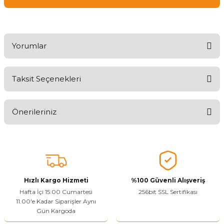
Yorumlar
Taksit Seçenekleri
Ürünü Değerlendirerek Müşterilerimize Deneyiminizden Bahsedin
🤩
Önerileriniz
Ürünü Değerlendir
Bu ürünün fiyat bilgisi, resim, ürün açıklamalarında ve diğer
konularda yetersiz gördüğünüz noktaları öneri formunu kullanarak
tarafımıza iletebilirsiniz.
Görüş ve önerileriniz için teşekkür ederiz.
Hızlı Kargo Hizmeti
%100 Güvenli Alışveriş
Ürün resmi kalitesiz, bozuk veya görüntülenemiyor.
Hafta İçi 15:00 Cumartesi
256bit SSL Sertifikası
11.00'e Kadar Siparişler Aynı
Ürün açıklamasında eksik bilgiler bulunuyor.
Gün Kargoda
Sitenize Pek Güvenemedim