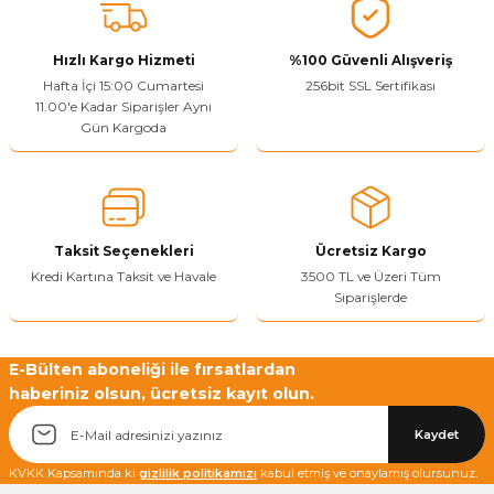
Hızlı Kargo Hizmeti
%100 Güvenli Alışveriş
Hafta İçi 15:00 Cumartesi
256bit SSL Sertifikası
11.00'e Kadar Siparişler Aynı
Gün Kargoda
Taksit Seçenekleri
Ücretsiz Kargo
Kredi Kartına Taksit ve Havale
3500 TL ve Üzeri Tüm
Siparişlerde
E-Bülten aboneliği ile fırsatlardan
haberiniz olsun, ücretsiz kayıt olun.
Kaydet
KVKK Kapsamında ki
gizlilik politikamızı
kabul etmiş ve onaylamış olursunuz.