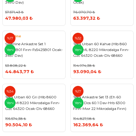
3490 Dav)
Ocak)
57.571,43 ₺
76.070,70 ₺
47.980,03 ₺
63.397,32 ₺
Silverline
Teka
%17
%52
Silverline Ankastre Set 1
Teka Urban 60 Kahve (Hlb 860
(6504B01 Fırın-Fs5425B01 Ocak-
Fırın-ML 8220 Mikrodalga Fırın-
Yeni
Yeni
3457 Dav)
Gzc 64320 Ocak-Dlv 68660
Dav)
53.808,22 ₺
194.974,38 ₺
44.843,77 ₺
93.090,04 ₺
Teka
Teka
%54
%17
Teka Urban 60 Gri (Hlb 8600
Teka Ankastre Set 13 (Eh 60
Fırın-Ml 8220 Mikrodalga Fırın-
Ocak-Dos 60.1 Dav-Hrb 6300
Yeni
Yeni
Gzc 64320 Ocak-Dlv 68660
Fırın-Mwr 22 Mikrodalga Fırın)
Dav)
195.574,38 ₺
194.827,98 ₺
90.504,10 ₺
162.369,64 ₺