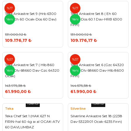
Teka
Teka
%17
%17
Teka Ankastre Set 9 (Hrb 6300
Teka Ankastre Set 8 ( Eh 60
Fırın-Eh 60 Ocak-Dos 60 Dav)
Ocak-Dos 60.1 Dav-HRB 6300
Yeni
Yeni
Fırın)
131.000,92 ₺
131.000,92 ₺
109.176,17 ₺
109.176,17 ₺
Teka
Teka
%57
%57
Teka Ankastre Set 7 ( Hlb 860
Teka Ankastre Set 6 (Gzc 64320
Fırın-Dlv 68660 Dav-Gzc 64320
Ocak-Dlv 68660 Dav-Hlb 8600
Yeni
Yeni
Ocak)
Fırın)
143.975,38 ₺
144.575,38 ₺
61.990,00 ₺
61.990,00 ₺
Tükendi
Tükendi
Teka
Silverline
Teka Chef Set 1 (HAK 627 N
Silverline Ankastre Set 18 (2238
FIRIN-hal 60 4g aı al OCAK-ATV
Dav-5322R01 Ocak-6235 Fırın)
60 DAVLUMBAZ