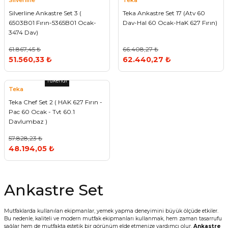
Silverline
Teka
Silverline Ankastre Set 3 (
Teka Ankastre Set 17 (Atv 60
6503B01 Fırın-5365B01 Ocak-
Dav-Hal 60 Ocak-HaK 627 Fırın)
3474 Dav)
61.867,45 ₺
66.408,27 ₺
51.560,33 ₺
62.440,27 ₺
Tükendi
Teka
Teka Chef Set 2 ( HAK 627 Fırın -
Pac 60 Ocak - Tvt 60.1
Davlumbaz )
57.828,23 ₺
48.194,05 ₺
Ankastre Set
Mutfaklarda kullanılan ekipmanlar, yemek yapma deneyimini büyük ölçüde etkiler.
Bu nedenle, kaliteli ve modern mutfak ekipmanları kullanmak, hem zaman tasarrufu
sağlar hem de mutfakta estetik bir görünüm elde etmenize yardımcı olur.
Ankastre