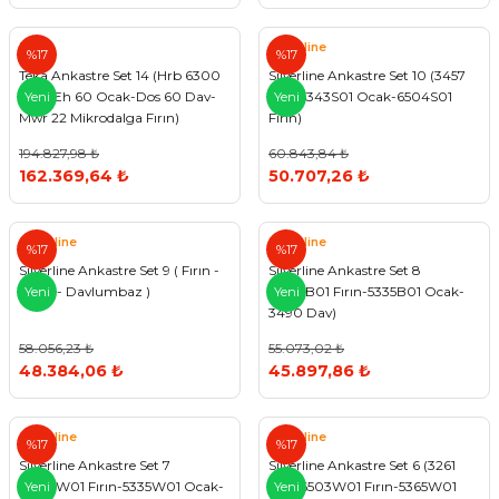
Vitrin Ara Ayakları
Askı Boruları ve Flanşları
Cam Kilidi
Piton Askı
Tutkal Çeşitleri
Fırça ve Spatula
Sıcak Hava Tabancası
Sabunluk
Pantolonluk
Teka
Silverline
%17
%17
Teka Ankastre Set 14 (Hrb 6300
Silverline Ankastre Set 10 (3457
Ayak Tablaları
Ara Ayak ve Aparatları
Sandık Kilitleri
Streç
El Rendesi
Şampuanlık
Fırın-Eh 60 Ocak-Dos 60 Dav-
Dav-5343S01 Ocak-6504S01
Yeni
Yeni
Mwr 22 Mikrodalga Fırın)
Fırın)
aları
Papuç Çeşitleri
Elektronik Kilitler
Vida, Dübel ve Çivi
Silikon Tabancaları
Tuvalet Fırçalığı
194.827,98 ₺
60.843,84 ₺
162.369,64 ₺
50.707,26 ₺
Zımba Teli
Tuvalet Kağıtlılığı
Silverline
Silverline
Zımpara Çeşitleri
%17
%17
Silverline Ankastre Set 9 ( Fırın -
Silverline Ankastre Set 8
Ocak - Davlumbaz )
(6503B01 Fırın-5335B01 Ocak-
Yeni
Yeni
3490 Dav)
58.056,23 ₺
55.073,02 ₺
48.384,06 ₺
45.897,86 ₺
Silverline
Silverline
%17
%17
Silverline Ankastre Set 7
Silverline Ankastre Set 6 (3261
(6504W01 Fırın-5335W01 Ocak-
Dav-6503W01 Fırın-5365W01
Yeni
Yeni