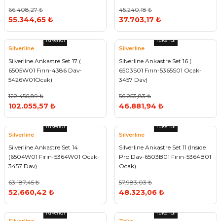
66.408,27 ₺
45.240,18 ₺
55.344,65 ₺
37.703,17 ₺
Tükendi
Tükendi
Silverline
Silverline
Silverline Ankastre Set 17 (
Silverline Ankastre Set 16 (
6505W01 Fırın-4386 Dav-
6503S01 Fırın-5365S01 Ocak-
5426W01Ocak)
3457 Dav)
122.456,89 ₺
56.253,83 ₺
102.055,57 ₺
46.881,94 ₺
Tükendi
Tükendi
Silverline
Silverline
Silverline Ankastre Set 14
Silverline Ankastre Set 11 (Insıde
(6504W01 Fırın-5364W01 Ocak-
Pro Dav-6503B01 Fırın-5364B01
3457 Dav)
Ocak)
63.187,45 ₺
57.983,03 ₺
52.660,42 ₺
48.323,06 ₺
Tükendi
Tükendi