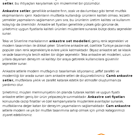
setler
, bu ihtiyaçları karşılamak için mükemmel bir çözümdür.
Ankastre setler
, genellikle ankastre fırın, ocak ve davlumbaz gibi temel mutfak
ekipmanlarını içerir. Kadınların mutfakta kullandığı ürünlerin kaliteli olması, lezzetli
yemekler yapmalarını sağlamanın yanı sıra, bu ürünlerin üretim kalitesi ve kullanım
kolaylığı da önemlidir. Ankastre set fiyatları genellikle yüksek gibi görünse de,
şirketimiz uygun fiyatlarla kaliteli ürünleri müşterilere sunarak bütçe dostu seçenekler
sunar.
Teka ve Silverline markalarının
ankastre set modelleri
, geniş renk seçenekleri ve
modern tasarımları ile dikkat çeker. Silverline ankastre set, özellikle Türkiye pazarında
popüler olan renk seçenekleriyle evlere şıklık katmaktadır. Beyaz ankastre set ise klasik
ve sade tasarımıyla tercih edilen bir diğer seçenektir. Teka ankastre set modelleri, uzun
yıllara dayanan deneyim ve kaliteyi bir araya getirerek kullanıcılara güvenilir
seçenekler sunar.
Ankastre setlerle modern mutfağınızı tasarlamak istiyorsanız, şeffaf zarafeti ve
modernliği bir arada sunan cam ankastre setleri de düşünebilirsiniz.
Camlı ankastre
setler,
mutfaklara şıklık ve zarafet katarak estetik bir atmosfer oluşturmanıza
yardımcı olur.
Şirketimiz, müşteri memnuniyetini ön planda tutarak kaliteli ve uygun fiyatlı
ankastre setleri geniş bir ürün yelpazesiyle sunmaktadır.
Ankastre set fiyatları
konusunda cazip fırsatlar ve özel kampanyalarla müşterilere avantajlar sunarak,
mutfaklarına değer katan bir deneyim yaşamalarını sağlamaktadır.
Cam ankastre
setlerle modern ve şık bir mutfak tasarımına sahip olmak için şimdi kategorimizi
ziyaret edebilirsiniz.