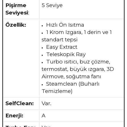
Pişirme
5 Seviye
Seviyesi
:
Özellik:
Hızlı Ön Isıtma
1 Krom Izgara, 1 derin ve 1
standart tepsi
Easy Extract
Teleskopik Ray
Turbo ısıtıcı, buz çözme,
termostat, büyük ızgara, 3D
Airmove, soğutma fanı
Steamclean (Buharlı
Temizleme)
SelfClean:
Var.
Enerji:
A