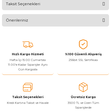
Taksit Seçenekleri
Ürünü Değerlendirerek Müşterilerimize Deneyiminizden Bahsedin
🤩
Önerileriniz
Ürünü Değerlendir
Bu ürünün fiyat bilgisi, resim, ürün açıklamalarında ve diğer
konularda yetersiz gördüğünüz noktaları öneri formunu kullanarak
tarafımıza iletebilirsiniz.
Görüş ve önerileriniz için teşekkür ederiz.
Hızlı Kargo Hizmeti
%100 Güvenli Alışveriş
Ürün resmi kalitesiz, bozuk veya görüntülenemiyor.
Hafta İçi 15:00 Cumartesi
256bit SSL Sertifikası
11.00'e Kadar Siparişler Aynı
Ürün açıklamasında eksik bilgiler bulunuyor.
Gün Kargoda
Sitenize Pek Güvenemedim
Ürün fiyatı diğer sitelerden daha pahalı.
Bu ürüne benzer farklı alternatifler olmalı.
Taksit Seçenekleri
Ücretsiz Kargo
Kredi Kartına Taksit ve Havale
3500 TL ve Üzeri Tüm
Siparişlerde