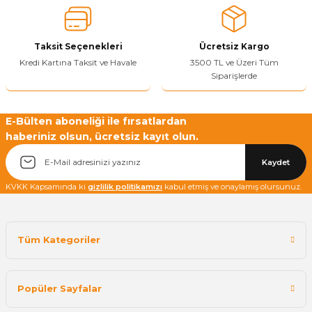
Ürün fiyatı diğer sitelerden daha pahalı.
Bu ürüne benzer farklı alternatifler olmalı.
Taksit Seçenekleri
Ücretsiz Kargo
Kredi Kartına Taksit ve Havale
3500 TL ve Üzeri Tüm
Siparişlerde
Yetkiliye Gönder
E-Bülten aboneliği ile fırsatlardan
haberiniz olsun, ücretsiz kayıt olun.
Kaydet
KVKK Kapsamında ki
gizlilik politikamızı
kabul etmiş ve onaylamış olursunuz.
Tüm Kategoriler
Popüler Sayfalar