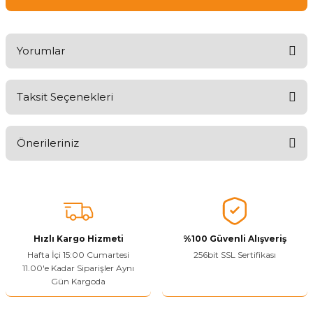
Yorumlar
Taksit Seçenekleri
Ürünü Değerlendirerek Müşterilerimize Deneyiminizden Bahsedin
🤩
Önerileriniz
Ürünü Değerlendir
Bu ürünün fiyat bilgisi, resim, ürün açıklamalarında ve diğer
konularda yetersiz gördüğünüz noktaları öneri formunu kullanarak
tarafımıza iletebilirsiniz.
Görüş ve önerileriniz için teşekkür ederiz.
Hızlı Kargo Hizmeti
%100 Güvenli Alışveriş
Ürün resmi kalitesiz, bozuk veya görüntülenemiyor.
Hafta İçi 15:00 Cumartesi
256bit SSL Sertifikası
11.00'e Kadar Siparişler Aynı
Ürün açıklamasında eksik bilgiler bulunuyor.
Gün Kargoda
Sitenize Pek Güvenemedim