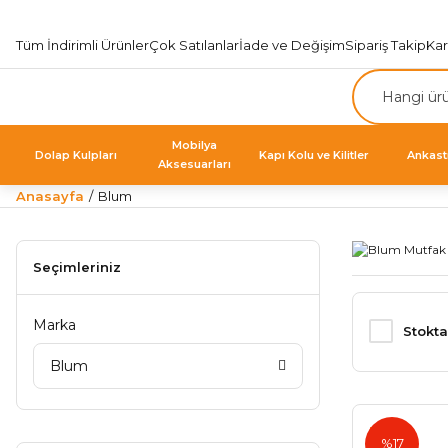
Tüm İndirimli Ürünler
Çok Satılanlar
İade ve Değişim
Sipariş Takip
Ka
Mobilya
Dolap Kulpları
Kapı Kolu ve Kilitler
Ankast
Aksesuarları
Anasayfa
Blum
Seçimleriniz
Marka
Stokta
Blum
Blum
%17