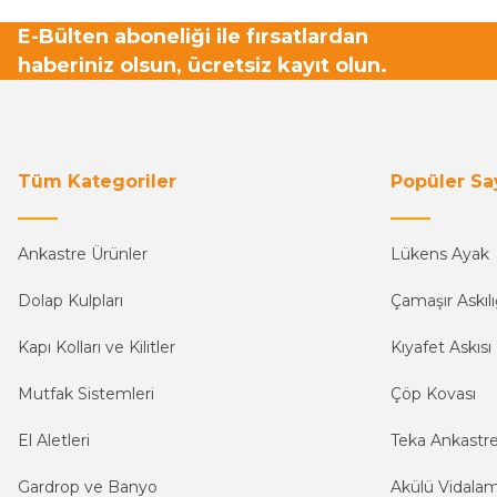
E-Bülten aboneliği ile fırsatlardan
haberiniz olsun, ücretsiz kayıt olun.
Tüm Kategoriler
Popüler Sa
Ankastre Ürünler
Lükens Ayak
Dolap Kulpları
Çamaşır Askılı
Kapı Kolları ve Kilitler
Kıyafet Askısı
Mutfak Sistemleri
Çöp Kovası
El Aletleri
Teka Ankastr
Gardrop ve Banyo
Akülü Vidala