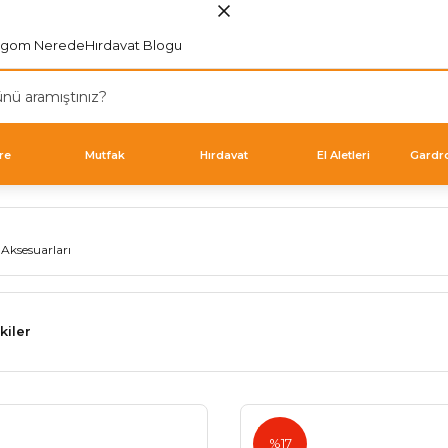
rgom Nerede
Hırdavat Blogu
re
Mutfak
Hırdavat
El Aletleri
Gardr
kiler
Blum
%17