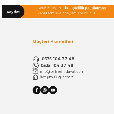
KVKK Kapsamında ki
gizlilik politikamızı
Kaydet
kabul etmiş ve onaylamış olursunuz.
Müşteri Hizmetleri
0535 104 37 48
0535 104 37 48
info@onlinehirdavat.com
İletişim Bilgilerimiz