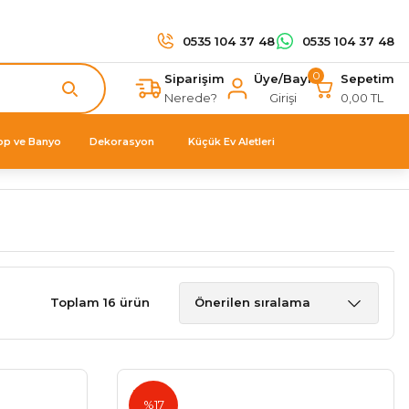
0535 104 37 48
0535 104 37 48
0
Siparişim
Üye/Bayi
Sepetim
Nerede?
Girişi
0,00 TL
op ve Banyo
Dekorasyon
Küçük Ev Aletleri
Toplam 16 ürün
Blum
%17