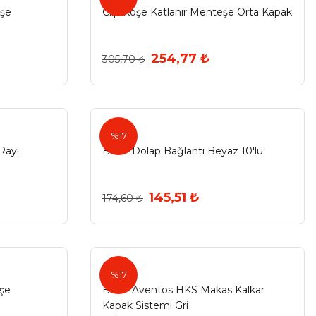
eşe
Clip Köşe Katlanır Menteşe Orta Kapak
254,77 ₺
305,70 ₺
Blum
%17
Rayı
Blum Dolap Bağlantı Beyaz 10'lu
145,51 ₺
174,60 ₺
Blum
%17
eşe
Blum Aventos HKS Makas Kalkar
Kapak Sistemi Gri