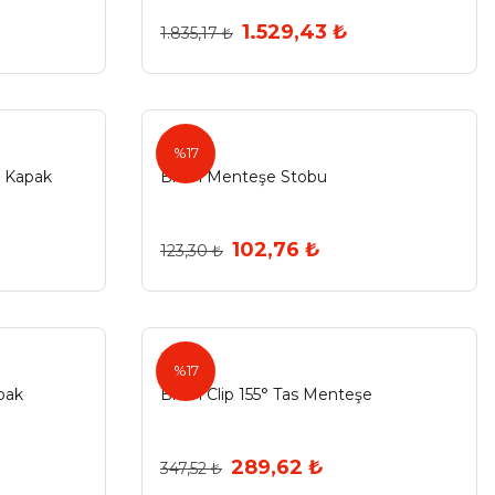
1.529,43 ₺
1.835,17 ₺
Blum
%17
r Kapak
Blum Menteşe Stobu
102,76 ₺
123,30 ₺
Blum
%17
pak
Blum Clip 155° Tas Menteşe
289,62 ₺
347,52 ₺