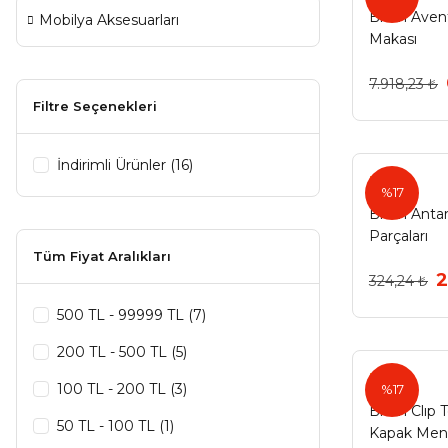
Blum Avent
Mobilya Aksesuarları
Makası
7.918,23 ₺
Filtre Seçenekleri
İndirimli Ürünler (16)
Blum
%17
Blum Antar
Parçaları
Tüm Fiyat Aralıkları
2
324,24 ₺
500 TL - 99999 TL (7)
200 TL - 500 TL (5)
Blum
100 TL - 200 TL (3)
%17
Blum Clıp T
50 TL - 100 TL (1)
Kapak Men