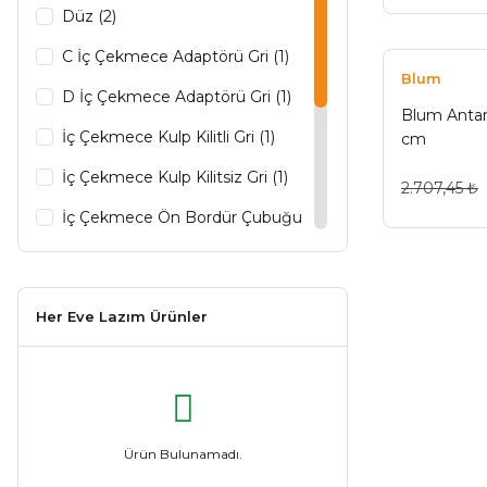
Düz (2)
C İç Çekmece Adaptörü Gri (1)
Blum
D İç Çekmece Adaptörü Gri (1)
Blum Anta
İç Çekmece Kulp Kilitli Gri (1)
cm
İç Çekmece Kulp Kilitsiz Gri (1)
2.707,45 ₺
İç Çekmece Ön Bordür Çubuğu
1046 mm (1)
Kısmi Açılım (1)
Her Eve Lazım Ürünler
M İç Çekmece Adaptörü Gri (1)
Ön Panel Gri 1036 mm (1)
Süper Deve (1)
Tam Açılım (1)
Ürün Bulunamadı.