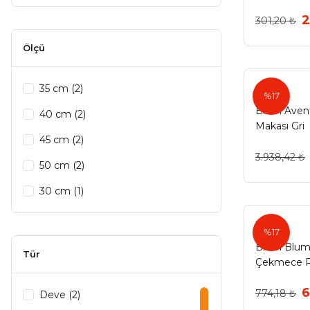
2
301,20 ₺
Ölçü
Blum
35 cm (2)
%17
Blum Aven
40 cm (2)
Makası Gri
45 cm (2)
3.938,42 ₺
50 cm (2)
30 cm (1)
Blum
%17
Blum Blumo
Tür
Çekmece R
6
774,18 ₺
Deve (2)