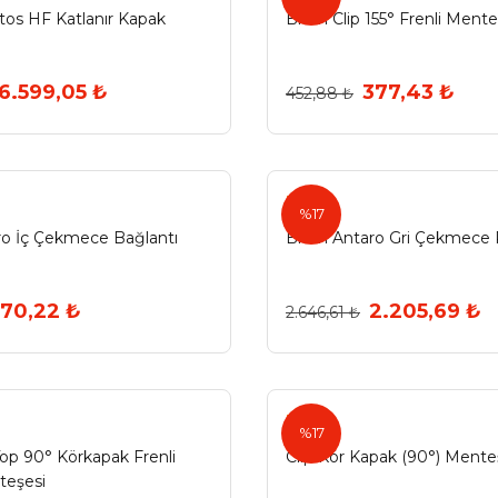
os HF Katlanır Kapak
Blum Clip 155° Frenli Ment
6.599,05 ₺
377,43 ₺
452,88 ₺
Blum
%17
o İç Çekmece Bağlantı
Blum Antaro Gri Çekmece 
70,22 ₺
2.205,69 ₺
2.646,61 ₺
Blum
%17
op 90° Körkapak Frenli
Clip Kör Kapak (90°) Ment
teşesi