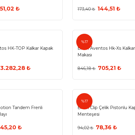
51,02 ₺
144,51 ₺
173,40 ₺
Blum
%17
tos HK-TOP Kalkar Kapak
Blum Aventos Hk-Xs Kalka
Makası
3.282,28 ₺
705,21 ₺
846,18 ₺
Blum
%17
tion Tandem Frenli
Blum Clip Çelik Pistonlu Ka
ayı
Menteşesi
45,20 ₺
78,36 ₺
94,02 ₺