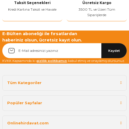
Taksit Seçenekleri
Ücretsiz Kargo
Kredi Kartına Taksit ve Havale
3500 TL ve Üzeri Tüm
Siparişlerde
Yetkiliye Gönder
E-Bülten aboneliği ile fırsatlardan
haberiniz olsun, ücretsiz kayıt olun.
Kaydet
KVKK Kapsamında ki
gizlilik politikamızı
kabul etmiş ve onaylamış olursunuz.
Tüm Kategoriler
Popüler Sayfalar
Onlinehirdavat.com