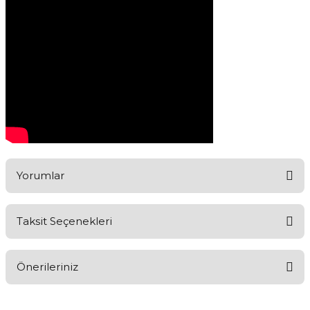
Yorumlar
Taksit Seçenekleri
Ürünü Değerlendirerek Müşterilerimize Deneyiminizden Bahsedin
🤩
Önerileriniz
Ürünü Değerlendir
Bu ürünün fiyat bilgisi, resim, ürün açıklamalarında ve diğer