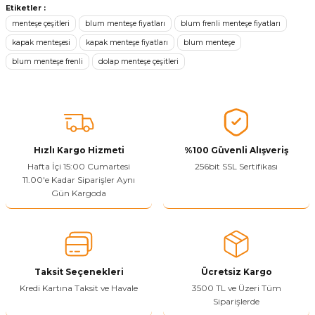
konularda yetersiz gördüğünüz noktaları öneri formunu kullanarak
Etiketler :
tarafımıza iletebilirsiniz.
menteşe çeşitleri
blum menteşe fiyatları
blum frenli menteşe fiyatları
Görüş ve önerileriniz için teşekkür ederiz.
kapak menteşesi
kapak menteşe fiyatları
blum menteşe
blum menteşe frenli
dolap menteşe çeşitleri
Ürün resmi kalitesiz, bozuk veya görüntülenemiyor.
Ürün açıklamasında eksik bilgiler bulunuyor.
Sitenize Pek Güvenemedim
Ürün fiyatı diğer sitelerden daha pahalı.
Bu ürüne benzer farklı alternatifler olmalı.
Hızlı Kargo Hizmeti
%100 Güvenli Alışveriş
Hafta İçi 15:00 Cumartesi
256bit SSL Sertifikası
11.00'e Kadar Siparişler Aynı
Gün Kargoda
Yetkiliye Gönder
Taksit Seçenekleri
Ücretsiz Kargo
Kredi Kartına Taksit ve Havale
3500 TL ve Üzeri Tüm
Siparişlerde