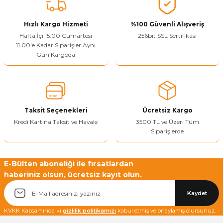
Vitrin Ara Ayakları
Askı Boruları ve Flanşları
Cam Kilidi
Piton Askı
Tutkal Çeşitleri
Fırça ve Spatula
Sıcak Hava Tabancası
Sabunluk
Pantolonluk
Hızlı Kargo Hizmeti
%100 Güvenli Alışveriş
Hafta İçi 15:00 Cumartesi
256bit SSL Sertifikası
Ayak Tablaları
Ara Ayak ve Aparatları
Sandık Kilitleri
Streç
El Rendesi
Şampuanlık
11.00'e Kadar Siparişler Aynı
Gün Kargoda
aları
Papuç Çeşitleri
Elektronik Kilitler
Vida, Dübel ve Çivi
Silikon Tabancaları
Tuvalet Fırçalığı
Zımba Teli
Tuvalet Kağıtlılığı
Zımpara Çeşitleri
Taksit Seçenekleri
Ücretsiz Kargo
Kredi Kartına Taksit ve Havale
3500 TL ve Üzeri Tüm
Siparişlerde
E-Bülten aboneliği ile fırsatlardan
haberiniz olsun, ücretsiz kayıt olun.
Kaydet
KVKK Kapsamında ki
gizlilik politikamızı
kabul etmiş ve onaylamış olursunuz.