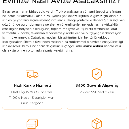
Evinize Nasıl Avize Asacaksınız?
Bir avize asmanın birkaç yolu vardır. Tipik olarak, asma yöntemi üretici tarafından
belirlenir. Bir armatürü alanınıza uyacak şekilde özelleştirebildiğimiz için, alanınız
için en iyi yöntemi seçme seçeneğiniz vardır. Hangi yöntemi kullanacağınızı seçerken
göz önünde bulundurmanız gereken en önemli şeyler, ne kadar asma yüksekliği
esnekliğine ihtiyacınız olduğuna, toplam maliyete ve kişisel stil tercihinize karar
vermektir. Zincirler, tavandan esnek asma yükseklikleri ve bütçeye göre dekorasyon
için mükemmeldir. Çubuklar, modern bir görünüm için her türlü kabloyu
kaplayacaktır. Sitemiz üzerinden mekanınıza mükemmel bir avize asma yüksekliği
için avizenizi hem zincir hem de çubuk ile çengelli askı,
avize askısı
, kancalı askı
olarak da bilinen piton askı, siparişi verebilirsiniz.
Hızlı Kargo Hizmeti
%100 Güvenli Alışveriş
Hafta İçi 15:00 Cumartesi
256bit SSL Sertifikası
11.00'e Kadar Siparişler Aynı
Gün Kargoda