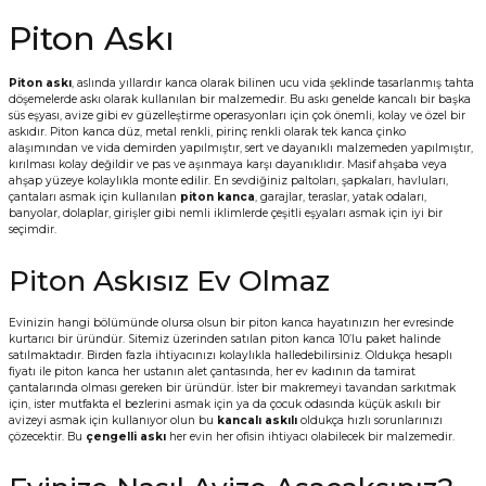
Vitrin Ara Ayakları
Askı Boruları ve Flanşları
Cam Kilidi
Piton Askı
Tutkal Çeşitleri
Fırça ve Spatula
Sıcak Hava Tabancası
Sabunluk
Pantolonluk
Piton Askı
Ayak Tablaları
Ara Ayak ve Aparatları
Sandık Kilitleri
Streç
El Rendesi
Şampuanlık
Piton askı
, aslında yıllardır kanca olarak bilinen ucu vida şeklinde tasarlanmış tahta
döşemelerde askı olarak kullanılan bir malzemedir. Bu askı genelde kancalı bir başka
süs eşyası, avize gibi ev güzelleştirme operasyonları için çok önemli, kolay ve özel bir
aları
Papuç Çeşitleri
Elektronik Kilitler
Vida, Dübel ve Çivi
Silikon Tabancaları
Tuvalet Fırçalığı
askıdır. Piton kanca düz, metal renkli, pirinç renkli olarak tek kanca çinko
alaşımından ve vida demirden yapılmıştır, sert ve dayanıklı malzemeden yapılmıştır,
kırılması kolay değildir ve pas ve aşınmaya karşı dayanıklıdır. Masif ahşaba veya
ahşap yüzeye kolaylıkla monte edilir. En sevdiğiniz paltoları, şapkaları, havluları,
Zımba Teli
Tuvalet Kağıtlılığı
çantaları asmak için kullanılan
piton kanca
, garajlar, teraslar, yatak odaları,
banyolar, dolaplar, girişler gibi nemli iklimlerde çeşitli eşyaları asmak için iyi bir
seçimdir.
Zımpara Çeşitleri
Piton Askısız Ev Olmaz
Evinizin hangi bölümünde olursa olsun bir piton kanca hayatınızın her evresinde
kurtarıcı bir üründür. Sitemiz üzerinden satılan piton kanca 10’lu paket halinde
satılmaktadır. Birden fazla ihtiyacınızı kolaylıkla halledebilirsiniz. Oldukça hesaplı
fiyatı ile piton kanca her ustanın alet çantasında, her ev kadının da tamirat
çantalarında olması gereken bir üründür. İster bir makremeyi tavandan sarkıtmak
için, ister mutfakta el bezlerini asmak için ya da çocuk odasında küçük askılı bir
avizeyi asmak için kullanıyor olun bu
kancalı askılı
oldukça hızlı sorunlarınızı
çözecektir. Bu
çengelli askı
her evin her ofisin ihtiyacı olabilecek bir malzemedir.