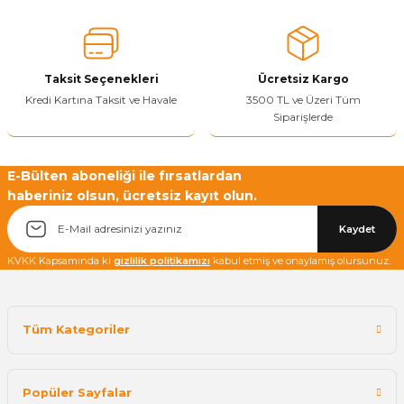
Ürün fiyatı diğer sitelerden daha pahalı.
Bu ürüne benzer farklı alternatifler olmalı.
Taksit Seçenekleri
Ücretsiz Kargo
Kredi Kartına Taksit ve Havale
3500 TL ve Üzeri Tüm
Siparişlerde
Yetkiliye Gönder
E-Bülten aboneliği ile fırsatlardan
haberiniz olsun, ücretsiz kayıt olun.
Kaydet
KVKK Kapsamında ki
gizlilik politikamızı
kabul etmiş ve onaylamış olursunuz.
Tüm Kategoriler
Popüler Sayfalar