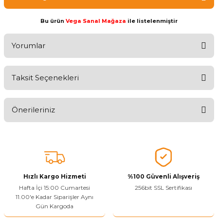
Bu ürün
Vega Sanal Mağaza
ile listelenmiştir
Yorumlar
Taksit Seçenekleri
Ürünü Değerlendirerek Müşterilerimize Deneyiminizden Bahsedin
🤩
Önerileriniz
Ürünü Değerlendir
Bu ürünün fiyat bilgisi, resim, ürün açıklamalarında ve diğer
konularda yetersiz gördüğünüz noktaları öneri formunu kullanarak
tarafımıza iletebilirsiniz.
Görüş ve önerileriniz için teşekkür ederiz.
Hızlı Kargo Hizmeti
%100 Güvenli Alışveriş
Ürün resmi kalitesiz, bozuk veya görüntülenemiyor.
Hafta İçi 15:00 Cumartesi
256bit SSL Sertifikası
11.00'e Kadar Siparişler Aynı
Ürün açıklamasında eksik bilgiler bulunuyor.
Gün Kargoda
Sitenize Pek Güvenemedim