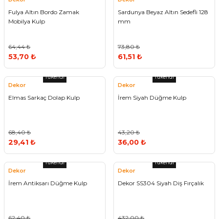
Fulya Altın Bordo Zamak
Sardunya Beyaz Altın Sedefli 128
Mobilya Kulp
mm
64,44 ₺
73,80 ₺
53,70 ₺
61,51 ₺
Tükendi
Tükendi
Dekor
Dekor
Elmas Sarkaç Dolap Kulp
İrem Siyah Düğme Kulp
68,40 ₺
43,20 ₺
29,41 ₺
36,00 ₺
Tükendi
Tükendi
Dekor
Dekor
İrem Antiksarı Düğme Kulp
Dekor SS304 Siyah Diş Fırçalık
62,40 ₺
432,00 ₺