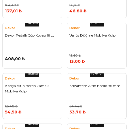
164,40 ₺
56,16 ₺
137,01 ₺
46,80 ₺
Tükendi
Tükendi
Dekor
Dekor
Dekor Pedallı Çöp Kovası 16 Lt
Venüs Düğme Mobilya Kulp
15,60 ₺
408,00 ₺
13,00 ₺
Tükendi
Tükendi
Dekor
Dekor
Azelya Altın Bordo Zamak
Krizantem Altın Bordo 96 mm
Mobilya Kulp
65,40 ₺
64,44 ₺
54,50 ₺
53,70 ₺
Tükendi
Tükendi
Dekor
Dekor