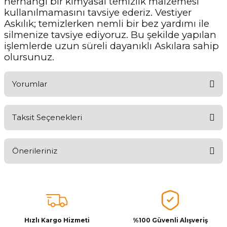
herhangi bir kimyasal temizlik malzemesi
kullanılmamasını tavsiye ederiz. Vestiyer
Askılık; temizlerken nemli bir bez yardımı ile
silmenize tavsiye ediyoruz. Bu şekilde yapılan
işlemlerde uzun süreli dayanıklı Askılara sahip
olursunuz.
Yorumlar
Taksit Seçenekleri
Ürünü Değerlendirerek Müşterilerimize Deneyiminizden Bahsedin
🤩
Önerileriniz
Ürünü Değerlendir
Bu ürünün fiyat bilgisi, resim, ürün açıklamalarında ve diğer
konularda yetersiz gördüğünüz noktaları öneri formunu kullanarak
tarafımıza iletebilirsiniz.
Görüş ve önerileriniz için teşekkür ederiz.
Hızlı Kargo Hizmeti
%100 Güvenli Alışveriş