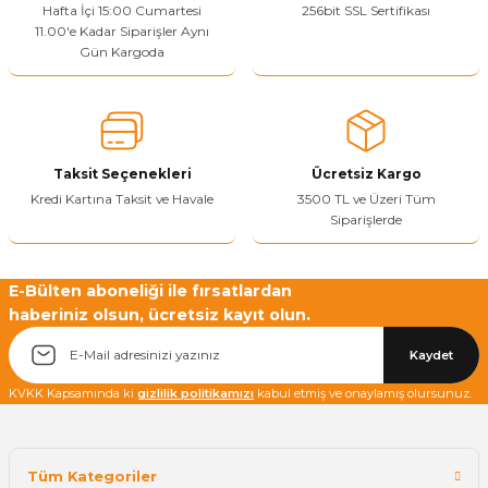
Ürün resmi kalitesiz, bozuk veya görüntülenemiyor.
Hafta İçi 15:00 Cumartesi
256bit SSL Sertifikası
11.00'e Kadar Siparişler Aynı
Ürün açıklamasında eksik bilgiler bulunuyor.
Gün Kargoda
Sitenize Pek Güvenemedim
Ürün fiyatı diğer sitelerden daha pahalı.
Bu ürüne benzer farklı alternatifler olmalı.
Taksit Seçenekleri
Ücretsiz Kargo
Kredi Kartına Taksit ve Havale
3500 TL ve Üzeri Tüm
Siparişlerde
Yetkiliye Gönder
E-Bülten aboneliği ile fırsatlardan
haberiniz olsun, ücretsiz kayıt olun.
Kaydet
KVKK Kapsamında ki
gizlilik politikamızı
kabul etmiş ve onaylamış olursunuz.
Tüm Kategoriler