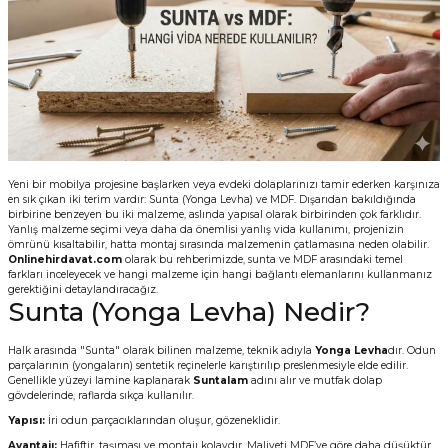
Vitrin Ara Ayakları
Askı Boruları ve Flanşları
Cam Kilidi
Piton Askı
Tutkal Çeşitleri
Fırça ve Spatula
Sıcak Hava Tabancası
Sabunluk
Pantolonluk
Ayak Tablaları
Ara Ayak ve Aparatları
Sandık Kilitleri
Streç
El Rendesi
Şampuanlık
aları
Papuç Çeşitleri
Elektronik Kilitler
Vida, Dübel ve Çivi
Silikon Tabancaları
Tuvalet Fırçalığı
Zımba Teli
Tuvalet Kağıtlılığı
Yeni bir mobilya projesine başlarken veya evdeki dolaplarınızı tamir ederken karşınıza
en sık çıkan iki terim vardır: Sunta (Yonga Levha) ve MDF. Dışarıdan bakıldığında
birbirine benzeyen bu iki malzeme, aslında yapısal olarak birbirinden çok farklıdır.
Zımpara Çeşitleri
Yanlış malzeme seçimi veya daha da önemlisi yanlış vida kullanımı, projenizin
ömrünü kısaltabilir, hatta montaj sırasında malzemenin çatlamasına neden olabilir.
Onlinehirdavat.com
olarak bu rehberimizde, sunta ve MDF arasındaki temel
farkları inceleyecek ve hangi malzeme için hangi bağlantı elemanlarını kullanmanız
gerektiğini detaylandıracağız.
Sunta (Yonga Levha) Nedir?
Halk arasında "Sunta" olarak bilinen malzeme, teknik adıyla
Yonga Levha
dır. Odun
parçalarının (yongaların) sentetik reçinelerle karıştırılıp preslenmesiyle elde edilir.
Genellikle yüzeyi lamine kaplanarak
Suntalam
adını alır ve mutfak dolap
gövdelerinde, raflarda sıkça kullanılır.
Yapısı:
İri odun parçacıklarından oluşur, gözeneklidir.
Avantajı:
Hafiftir, taşıması ve montajı kolaydır. Maliyeti MDF’ye göre daha düşüktür.