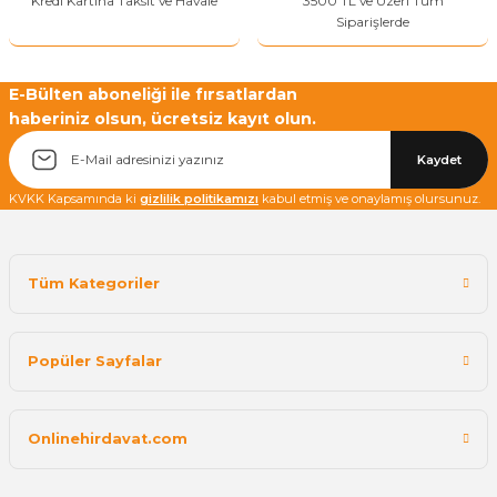
Kredi Kartına Taksit ve Havale
3500 TL ve Üzeri Tüm
Siparişlerde
E-Bülten aboneliği ile fırsatlardan
haberiniz olsun, ücretsiz kayıt olun.
Kaydet
KVKK Kapsamında ki
gizlilik politikamızı
kabul etmiş ve onaylamış olursunuz.
Tüm Kategoriler
Popüler Sayfalar
Onlinehirdavat.com