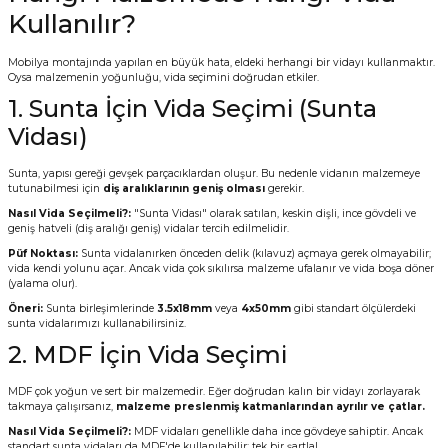
Kullanılır?
Mobilya montajında yapılan en büyük hata, eldeki herhangi bir vidayı kullanmaktır.
Oysa malzemenin yoğunluğu, vida seçimini doğrudan etkiler.
1. Sunta İçin Vida Seçimi (Sunta
Vidası)
Sunta, yapısı gereği gevşek parçacıklardan oluşur. Bu nedenle vidanın malzemeye
tutunabilmesi için
diş aralıklarının geniş olması
gerekir.
Nasıl Vida Seçilmeli?:
"Sunta Vidası" olarak satılan, keskin dişli, ince gövdeli ve
geniş hatveli (diş aralığı geniş) vidalar tercih edilmelidir.
Püf Noktası:
Sunta vidalanırken önceden delik (kılavuz) açmaya gerek olmayabilir;
vida kendi yolunu açar. Ancak vida çok sıkılırsa malzeme ufalanır ve vida boşa döner
(yalama olur).
Öneri:
Sunta birleşimlerinde
3.5x18mm
veya
4x50mm
gibi standart ölçülerdeki
sunta vidalarımızı kullanabilirsiniz.
2. MDF İçin Vida Seçimi
MDF çok yoğun ve sert bir malzemedir. Eğer doğrudan kalın bir vidayı zorlayarak
takmaya çalışırsanız,
malzeme preslenmiş katmanlarından ayrılır ve çatlar.
Nasıl Vida Seçilmeli?:
MDF vidaları genellikle daha ince gövdeye sahiptir. Ancak
standart sunta vidaları da MDF'de kullanılabilir; tek bir şartla!