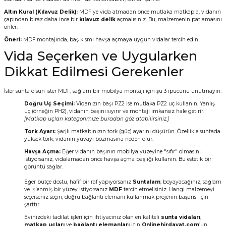
Altın Kural (Kılavuz Delik):
MDF'ye vida atmadan önce mutlaka matkapla, vidanın
çapından biraz daha ince bir
kılavuz delik
açmalısınız. Bu, malzemenin patlamasını
önler.
Öneri:
MDF montajında, baş kısmı havşa açmaya uygun vidalar tercih edin.
Vida Seçerken ve Uygularken
Dikkat Edilmesi Gerekenler
İster sunta olsun ister MDF, sağlam bir mobilya montajı için şu 3 ipucunu unutmayın:
Doğru Uç Seçimi:
Vidanızın başı PZ2 ise mutlaka PZ2 uç kullanın. Yanlış
uç (örneğin PH2), vidanın başını sıyırır ve montajı imkansız hale getirir.
[Matkap uçları kategorimize buradan göz atabilirsiniz.]
Tork Ayarı:
Şarjlı matkabınızın tork (güç) ayarını düşürün. Özellikle suntada
yüksek tork, vidanın yuvayı bozmasına neden olur.
Havşa Açma:
Eğer vidanın başının mobilya yüzeyine "sıfır" olmasını
istiyorsanız, vidalamadan önce havşa açma başlığı kullanın. Bu estetik bir
görüntü sağlar.
Eğer bütçe dostu, hafif bir raf yapıyorsanız
Suntalam
; boyayacağınız, sağlam
ve işlenmiş bir yüzey istiyorsanız
MDF
tercih etmelisiniz. Hangi malzemeyi
seçerseniz seçin, doğru bağlantı elemanı kullanmak projenin başarısı için
şarttır.
Evinizdeki tadilat işleri için ihtiyacınız olan en kaliteli
sunta vidaları
,
matkap uçları
ve
bağlantı elemanları
için
Onlinehirdavat.com
’un