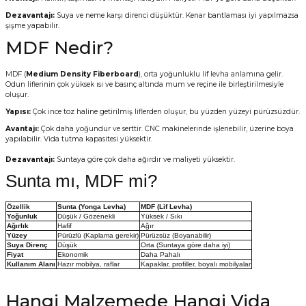
Dezavantajı:
Suya ve neme karşı direnci düşüktür. Kenar bantlaması iyi yapılmazsa
şişme yapabilir.
MDF Nedir?
MDF (
Medium Density Fiberboard
), orta yoğunluklu lif levha anlamına gelir.
Odun liflerinin çok yüksek ısı ve basınç altında mum ve reçine ile birleştirilmesiyle
oluşur.
Yapısı:
Çok ince toz haline getirilmiş liflerden oluşur, bu yüzden yüzeyi pürüzsüzdür.
Avantajı:
Çok daha yoğundur ve serttir. CNC makinelerinde işlenebilir, üzerine boya
yapılabilir. Vida tutma kapasitesi yüksektir.
Dezavantajı:
Suntaya göre çok daha ağırdır ve maliyeti yüksektir.
Sunta mı, MDF mi?
Özellik
Sunta (Yonga Levha)
MDF (Lif Levha)
Yoğunluk
Düşük / Gözenekli
Yüksek / Sıkı
Ağırlık
Hafif
Ağır
Yüzey
Pürüzlü (Kaplama gerekir)
Pürüzsüz (Boyanabilir)
Suya Direnç
Düşük
Orta (Suntaya göre daha iyi)
Fiyat
Ekonomik
Daha Pahalı
Kullanım Alanı
Hazır mobilya, raflar
Kapaklar, profiller, boyalı mobilyalar
Hangi Malzemede Hangi Vida