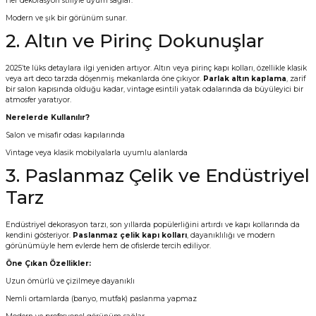
Her dekorasyon stiliyle uyum sağlar.
Modern ve şık bir görünüm sunar.
2. Altın ve Pirinç Dokunuşlar
2025’te lüks detaylara ilgi yeniden artıyor. Altın veya pirinç kapı kolları, özellikle klasik
veya art deco tarzda döşenmiş mekanlarda öne çıkıyor.
Parlak altın kaplama
, zarif
bir salon kapısında olduğu kadar, vintage esintili yatak odalarında da büyüleyici bir
atmosfer yaratıyor.
Nerelerde Kullanılır?
Salon ve misafir odası kapılarında
Vintage veya klasik mobilyalarla uyumlu alanlarda
3. Paslanmaz Çelik ve Endüstriyel
Tarz
Endüstriyel dekorasyon tarzı, son yıllarda popülerliğini artırdı ve kapı kollarında da
kendini gösteriyor.
Paslanmaz çelik kapı kolları
, dayanıklılığı ve modern
görünümüyle hem evlerde hem de ofislerde tercih ediliyor.
Öne Çıkan Özellikler:
Uzun ömürlü ve çizilmeye dayanıklı
Nemli ortamlarda (banyo, mutfak) paslanma yapmaz