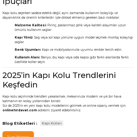
İpuçları
Kapı kolu seçerken sadece estetik değil, aynı zamanda kullanım kolaylığı ve
dayanıklılık da önemli kriterlerdir. İşte dikkat etmeniz gereken bazı noktalar:
Malzeme Kalitesi:
Pirinç, paslanmaz çelik veya kaliteli alaşımlar uzun
ömürlü kullanım sağlar.
Kapı Yönü:
Sağ veya sol kapı yönüne uygun model seçmek montaj kolaylığı
sağlar.
Renk Uyumları:
Kapı ve mobilyalarınızla uyumlu renkler tercih edin.
Kullanım Alanı:
Banyo, dış kapı veya oda kapısı gibi farklı alanlarda farklı
özellikte kollar seçin.
2025’in Kapı Kolu Trendlerini
Keşfedin
Kapı kolu seçiminde trendleri yakalamak, mekanınıza modern ve şık bir hava
katmanın en kolay yollarından biridir.
Siz de 2025’in en yeni kapı kolu modellerini görmek ve online sipariş vermek için
onlinehirdavat.com
adresini ziyaret edebilirsiniz.
Blog Etiketleri :
Kapı Kolları
Tüm Bloglar