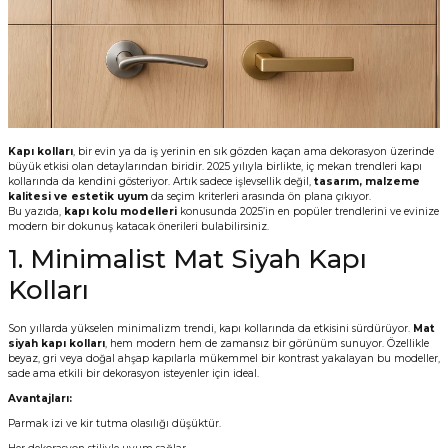
Vitrin Ara Ayakları
Askı Boruları ve Flanşları
Cam Kilidi
Piton Askı
Tutkal Çeşitleri
Fırça ve Spatula
Sıcak Hava Tabancası
Sabunluk
Pantolonluk
Ayak Tablaları
Ara Ayak ve Aparatları
Sandık Kilitleri
Streç
El Rendesi
Şampuanlık
aları
Papuç Çeşitleri
Elektronik Kilitler
Vida, Dübel ve Çivi
Silikon Tabancaları
Tuvalet Fırçalığı
Kapı kolları
, bir evin ya da iş yerinin en sık gözden kaçan ama dekorasyon üzerinde
büyük etkisi olan detaylarından biridir. 2025 yılıyla birlikte, iç mekan trendleri kapı
Zımba Teli
Tuvalet Kağıtlılığı
kollarında da kendini gösteriyor. Artık sadece işlevsellik değil,
tasarım, malzeme
kalitesi ve estetik uyum
da seçim kriterleri arasında ön plana çıkıyor.
Bu yazıda,
kapı kolu modelleri
konusunda 2025’in en popüler trendlerini ve evinize
Zımpara Çeşitleri
modern bir dokunuş katacak önerileri bulabilirsiniz.
1. Minimalist Mat Siyah Kapı
Kolları
Son yıllarda yükselen minimalizm trendi, kapı kollarında da etkisini sürdürüyor.
Mat
siyah kapı kolları
, hem modern hem de zamansız bir görünüm sunuyor. Özellikle
beyaz, gri veya doğal ahşap kapılarla mükemmel bir kontrast yakalayan bu modeller,
sade ama etkili bir dekorasyon isteyenler için ideal.
Avantajları:
Parmak izi ve kir tutma olasılığı düşüktür.