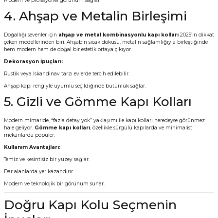
Modern ve profesyonel görünüm sağlar
4. Ahşap ve Metalin Birleşimi
Doğallığı sevenler için
ahşap ve metal kombinasyonlu kapı kolları
2025’in dikkat
çeken modellerinden biri. Ahşabın sıcak dokusu, metalin sağlamlığıyla birleştiğinde
hem modern hem de doğal bir estetik ortaya çıkıyor.
Dekorasyon İpuçları:
Rustik veya İskandinav tarzı evlerde tercih edilebilir.
Ahşap kapı rengiyle uyumlu seçildiğinde bütünlük sağlar.
5. Gizli ve Gömme Kapı Kolları
Modern mimaride, “fazla detay yok” yaklaşımı ile kapı kolları neredeyse görünmez
hale geliyor.
Gömme kapı kolları
, özellikle sürgülü kapılarda ve minimalist
mekanlarda popüler.
Kullanım Avantajları:
Temiz ve kesintisiz bir yüzey sağlar.
Dar alanlarda yer kazandırır.
Modern ve teknolojik bir görünüm sunar.
Doğru Kapı Kolu Seçmenin