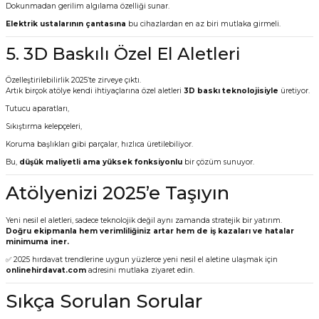
Dokunmadan gerilim algılama özelliği sunar.
Elektrik ustalarının çantasına
bu cihazlardan en az biri mutlaka girmeli.
5. 3D Baskılı Özel El Aletleri
Özelleştirilebilirlik 2025’te zirveye çıktı.
Artık birçok atölye kendi ihtiyaçlarına özel aletleri
3D baskı teknolojisiyle
üretiyor.
Tutucu aparatları,
Sıkıştırma kelepçeleri,
Koruma başlıkları gibi parçalar, hızlıca üretilebiliyor.
Bu,
düşük maliyetli ama yüksek fonksiyonlu
bir çözüm sunuyor.
Atölyenizi 2025’e Taşıyın
Yeni nesil el aletleri, sadece teknolojik değil aynı zamanda stratejik bir yatırım.
Doğru ekipmanla hem verimliliğiniz artar hem de iş kazaları ve hatalar
minimuma iner.
✅ 2025 hırdavat trendlerine uygun yüzlerce yeni nesil el aletine ulaşmak için
onlinehirdavat.com
adresini mutlaka ziyaret edin.
Sıkça Sorulan Sorular