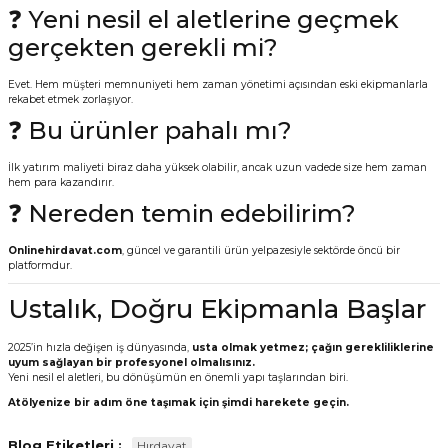
❓ Yeni nesil el aletlerine geçmek
gerçekten gerekli mi?
Evet. Hem müşteri memnuniyeti hem zaman yönetimi açısından eski ekipmanlarla
rekabet etmek zorlaşıyor.
❓ Bu ürünler pahalı mı?
İlk yatırım maliyeti biraz daha yüksek olabilir, ancak uzun vadede size hem zaman
hem para kazandırır.
❓ Nereden temin edebilirim?
Onlinehirdavat.com
, güncel ve garantili ürün yelpazesiyle sektörde öncü bir
platformdur.
Ustalık, Doğru Ekipmanla Başlar
2025’in hızla değişen iş dünyasında,
usta olmak yetmez; çağın gerekliliklerine
uyum sağlayan bir profesyonel olmalısınız.
Yeni nesil el aletleri, bu dönüşümün en önemli yapı taşlarından biri.
Atölyenize bir adım öne taşımak için şimdi harekete geçin.
Blog Etiketleri :
Hırdavat