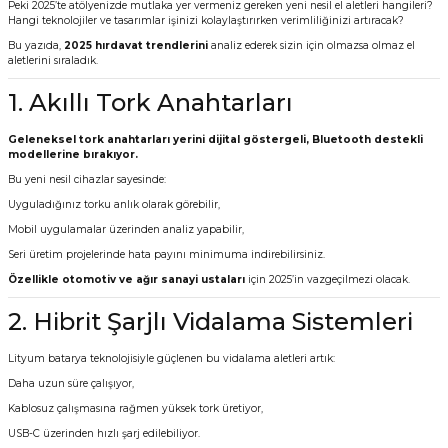
Peki 2025’te atölyenizde mutlaka yer vermeniz gereken yeni nesil el aletleri hangileri?
Hangi teknolojiler ve tasarımlar işinizi kolaylaştırırken verimliliğinizi artıracak?
Vitrin Ara Ayakları
Askı Boruları ve Flanşları
Cam Kilidi
Piton Askı
Tutkal Çeşitleri
Fırça ve Spatula
Sıcak Hava Tabancası
Sabunluk
Pantolonluk
Bu yazıda,
2025 hırdavat trendlerini
analiz ederek sizin için olmazsa olmaz el
aletlerini sıraladık.
Ayak Tablaları
Ara Ayak ve Aparatları
Sandık Kilitleri
Streç
El Rendesi
Şampuanlık
1. Akıllı Tork Anahtarları
aları
Papuç Çeşitleri
Elektronik Kilitler
Vida, Dübel ve Çivi
Silikon Tabancaları
Tuvalet Fırçalığı
Geleneksel tork anahtarları yerini dijital göstergeli, Bluetooth destekli
modellerine bırakıyor.
Zımba Teli
Tuvalet Kağıtlılığı
Bu yeni nesil cihazlar sayesinde:
Uyguladığınız torku anlık olarak görebilir,
Zımpara Çeşitleri
Mobil uygulamalar üzerinden analiz yapabilir,
Seri üretim projelerinde hata payını minimuma indirebilirsiniz.
Özellikle otomotiv ve ağır sanayi ustaları
için 2025’in vazgeçilmezi olacak.
2. Hibrit Şarjlı Vidalama Sistemleri
Lityum batarya teknolojisiyle güçlenen bu vidalama aletleri artık:
Daha uzun süre çalışıyor,
Kablosuz çalışmasına rağmen yüksek tork üretiyor,
USB-C üzerinden hızlı şarj edilebiliyor.