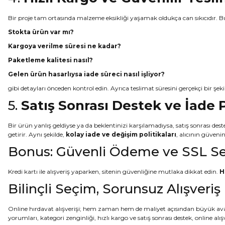
Bir proje tam ortasında malzeme eksikliği yaşamak oldukça can sıkıcıdır. Bu 
Stokta ürün var mı?
Kargoya verilme süresi ne kadar?
Paketleme kalitesi nasıl?
Gelen ürün hasarlıysa iade süreci nasıl işliyor?
gibi detayları önceden kontrol edin. Ayrıca teslimat süresini gerçekçi bir 
5.
Satış Sonrası Destek ve İade P
Bir ürün yanlış geldiyse ya da beklentinizi karşılamadıysa, satış sonrası des
getirir. Aynı şekilde,
kolay iade ve değişim politikaları
, alıcının güveni
Bonus: Güvenli Ödeme ve SSL Ser
Kredi kartı ile alışveriş yaparken, sitenin güvenliğine mutlaka dikkat edin.
H
Bilinçli Seçim, Sorunsuz Alışveriş
Online hırdavat alışverişi; hem zaman hem de maliyet açısından büyük avant
yorumları, kategori zenginliği, hızlı kargo ve satış sonrası destek, online alı