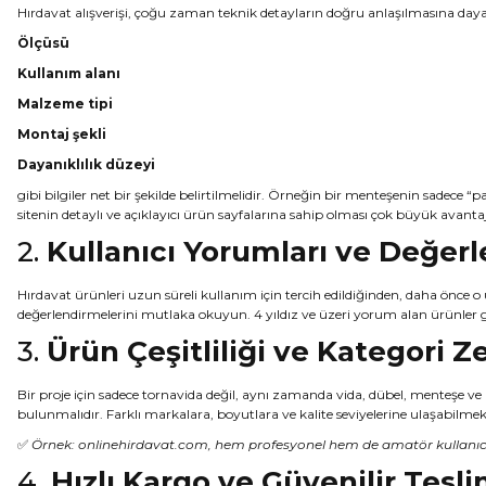
Hırdavat alışverişi, çoğu zaman teknik detayların doğru anlaşılmasına day
Ölçüsü
Kullanım alanı
Malzeme tipi
Montaj şekli
Dayanıklılık düzeyi
gibi bilgiler net bir şekilde belirtilmelidir. Örneğin bir menteşenin sadece
sitenin detaylı ve açıklayıcı ürün sayfalarına sahip olması çok büyük avantaj
2.
Kullanıcı Yorumları ve Değer
Hırdavat ürünleri uzun süreli kullanım için tercih edildiğinden, daha önce o
değerlendirmelerini mutlaka okuyun. 4 yıldız ve üzeri yorum alan ürünler 
3.
Ürün Çeşitliliği ve Kategori Z
Bir proje için sadece tornavida değil, aynı zamanda vida, dübel, menteşe ve 
bulunmalıdır. Farklı markalara, boyutlara ve kalite seviyelerine ulaşabilmek,
✅
Örnek:
onlinehirdavat.com
, hem profesyonel hem de amatör kullanıcıla
4.
Hızlı Kargo ve Güvenilir Tesl