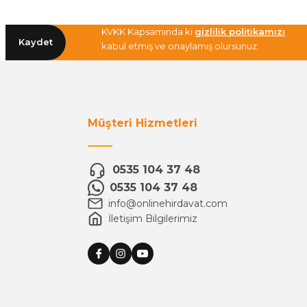
KVKK Kapsamında ki
gizlilik politikamızı
Kaydet
kabul etmiş ve onaylamış olursunuz.
Müşteri Hizmetleri
0535 104 37 48
0535 104 37 48
info@onlinehirdavat.com
İletişim Bilgilerimiz