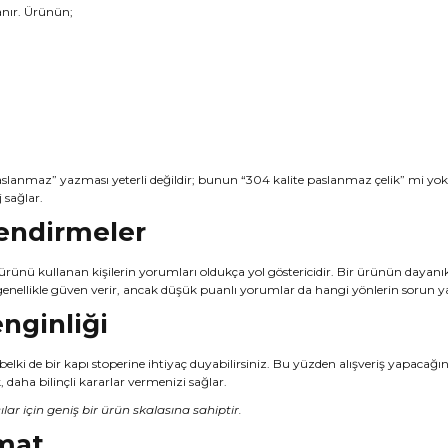
anır. Ürünün;
 “paslanmaz” yazması yeterli değildir; bunun “304 kalite paslanmaz çelik” mi yo
 sağlar.
lendirmeler
 ürünü kullanan kişilerin yorumları oldukça yol göstericidir. Bir ürünün dayanı
genellikle güven verir, ancak düşük puanlı yorumlar da hangi yönlerin sorun y
enginliği
belki de bir kapı stoperine ihtiyaç duyabilirsiniz. Bu yüzden alışveriş yapacağı
 daha bilinçli kararlar vermenizi sağlar.
r için geniş bir ürün skalasına sahiptir.
imat