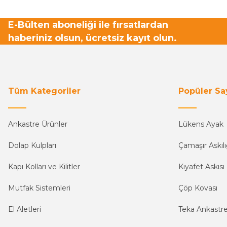
E-Bülten aboneliği ile fırsatlardan
haberiniz olsun, ücretsiz kayıt olun.
Tüm Kategoriler
Popüler Sa
Ankastre Ürünler
Lükens Ayak
Dolap Kulpları
Çamaşır Askılı
Kapı Kolları ve Kilitler
Kıyafet Askısı
Mutfak Sistemleri
Çöp Kovası
El Aletleri
Teka Ankastr