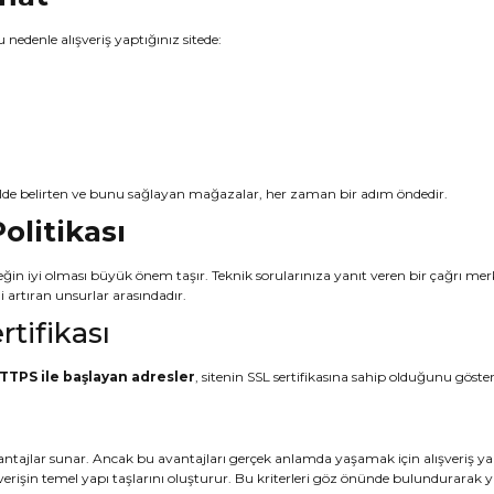
nedenle alışveriş yaptığınız sitede:
şekilde belirten ve bunu sağlayan mağazalar, her zaman bir adım öndedir.
olitikası
teğin iyi olması büyük önem taşır. Teknik sorularınıza yanıt veren bir çağrı mer
ni artıran unsurlar arasındadır.
tifikası
TTPS ile başlayan adresler
, sitenin SSL sertifikasına sahip olduğunu gösterir
ajlar sunar. Ancak bu avantajları gerçek anlamda yaşamak için alışveriş yapaca
şverişin temel yapı taşlarını oluşturur. Bu kriterleri göz önünde bulundurarak yap