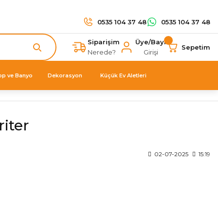
0535 104 37 48
0535 104 37 48
Siparişim
Üye/Bayi
Sepetim
Nerede?
Girişi
op ve Banyo
Dekorasyon
Küçük Ev Aletleri
iter
02-07-2025
15:19