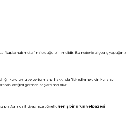
ksa “kaplamalı metal” mi olduğu bilinmelidir. Bu nedenle alışveriş yaptığınız
klılığı, kurulumu ve performansı hakkında fikir edinmek için kullanıcı
aratabileceğini görmenize yardımcı olur.
nız platformda ihtiyacınıza yönelik
geniş bir ürün yelpazesi