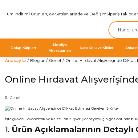
Tüm İndirimli Ürünler
Çok Satılanlar
İade ve Değişim
Sipariş Takip
Ka
Mobilya
Dolap Kulpları
Kapı Kolu ve Kilitler
Ankast
Aksesuarları
Anasayfa
Bloglar
Genel
Online Hırdavat Alışverişinde Dikkat
Online Hırdavat Alışverişind
Genel
İşte güvenli, ekonomik ve kaliteli bir alışveriş deneyimi için göz önünde b
1.
Ürün Açıklamalarının Detaylı