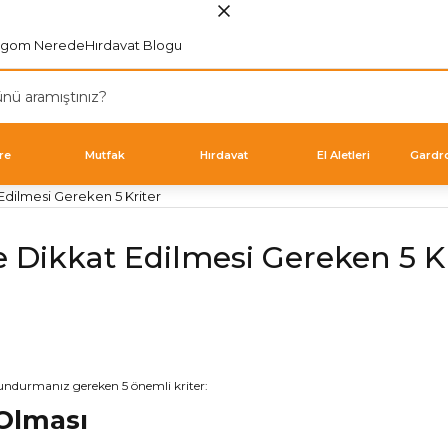
rgom Nerede
Hırdavat Blogu
re
Mutfak
Hırdavat
El Aletleri
Gardr
 Edilmesi Gereken 5 Kriter
e Dikkat Edilmesi Gereken 5 Kr
ulundurmanız gereken 5 önemli kriter:
 Olması