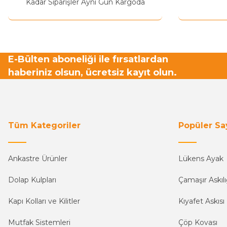
Kadar Siparişler Aynı Gün Kargoda
E-Bülten aboneliği ile fırsatlardan
haberiniz olsun, ücretsiz kayıt olun.
Tüm Kategoriler
Popüler Sa
Ankastre Ürünler
Lükens Ayak
Dolap Kulpları
Çamaşır Askılı
Kapı Kolları ve Kilitler
Kıyafet Askısı
Mutfak Sistemleri
Çöp Kovası