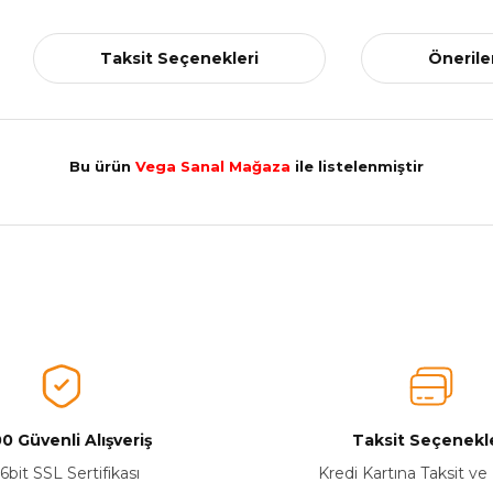
Taksit Seçenekleri
Önerile
Bu ürün
Vega Sanal Mağaza
ile listelenmiştir
nularda yetersiz gördüğünüz noktaları öneri formunu kullanarak tarafımız
Ürünü Değerlendirerek Müşterilerimize Deneyiminizden Bahsedin🤩
Ürünü Değerlendir
0 Güvenli Alışveriş
Taksit Seçenekle
6bit SSL Sertifikası
Kredi Kartına Taksit ve