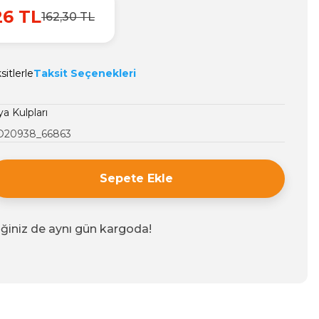
26 TL
162,30 TL
itlerle
Taksit Seçenekleri
a Kulpları
20938_66863
Sepete Ekle
iğiniz de aynı gün kargoda!