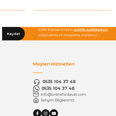
KVKK Kapsamında ki
gizlilik politikamızı
Kaydet
kabul etmiş ve onaylamış olursunuz.
Müşteri Hizmetleri
0535 104 37 48
0535 104 37 48
info@onlinehirdavat.com
İletişim Bilgilerimiz