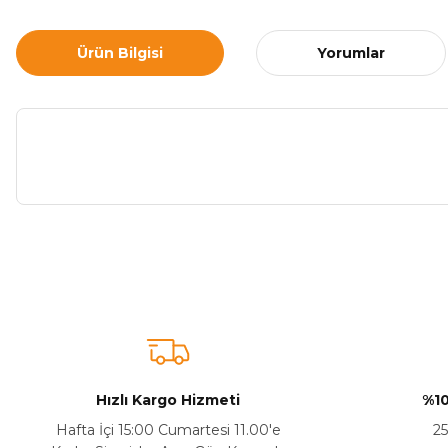
Ürün Bilgisi
Yorumlar
Bu ürünün fiyat bilgisi, resim, ürün açıklamalarında ve diğer ko
Görüş ve önerileriniz için teşekkür ederiz.
Ürün resmi kalitesiz, bozuk veya görüntülenemiyor.
Ürün açıklamasında eksik bilgiler bulunuyor.
Sitenize Pek Güvenemedim
Hızlı Kargo Hizmeti
%10
Ürün fiyatı diğer sitelerden daha pahalı.
Hafta İçi 15:00 Cumartesi 11.00'e
25
Bu ürüne benzer farklı alternatifler olmalı.