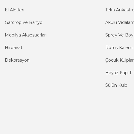
El Aletleri
Teka Ankastr
Gardrop ve Banyo
Akülü Vidala
Mobilya Aksesuarları
Sprey Ve Boya
Hırdavat
Rötüş Kalemi
Dekorasyon
Çocuk Kulplar
Beyaz Kapı Fit
Sülün Kulp