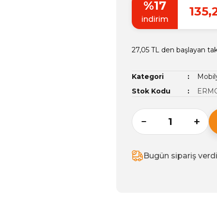
%17
135,
indirim
27,05 TL den başlayan taks
Kategori
Mobily
Stok Kodu
ERMO
Bugün sipariş verd