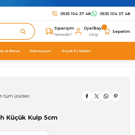
0535 104 37 48
0535 104 37 48
Siparişim
Üye/Bayi
Sepetim
Nerede?
Girişi
op ve Banyo
Dekorasyon
Küçük Ev Aletleri
n tüm ürünleri
ah Küçük Kulp 5cm