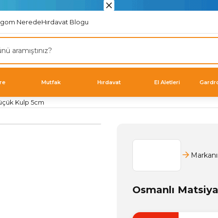
rgom Nerede
Hırdavat Blogu
re
Mutfak
Hırdavat
El Aletleri
Gardr
üçük Kulp 5cm
Markanı
Osmanlı Matsiy