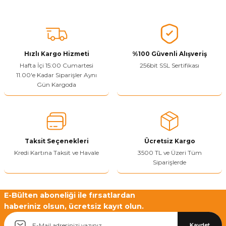
Vitrin Ara Ayakları
Askı Boruları ve Flanşları
Cam Kilidi
Piton Askı
Tutkal Çeşitleri
Fırça ve Spatula
Sıcak Hava Tabancası
Sabunluk
Pantolonluk
Ayak Tablaları
Ara Ayak ve Aparatları
Sandık Kilitleri
Streç
El Rendesi
Şampuanlık
Hızlı Kargo Hizmeti
%100 Güvenli Alışveriş
aları
Papuç Çeşitleri
Elektronik Kilitler
Vida, Dübel ve Çivi
Silikon Tabancaları
Tuvalet Fırçalığı
Hafta İçi 15:00 Cumartesi
256bit SSL Sertifikası
11.00'e Kadar Siparişler Aynı
Gün Kargoda
Zımba Teli
Tuvalet Kağıtlılığı
Zımpara Çeşitleri
Taksit Seçenekleri
Ücretsiz Kargo
Kredi Kartına Taksit ve Havale
3500 TL ve Üzeri Tüm
Siparişlerde
E-Bülten aboneliği ile fırsatlardan
haberiniz olsun, ücretsiz kayıt olun.
Kaydet