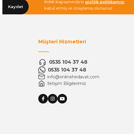
KVKK Kapsamında ki
gizlilik politikamızı
Kaydet
kabul etmiş ve onaylamış olursunuz.
Müşteri Hizmetleri
0535 104 37 48
0535 104 37 48
info@onlinehirdavat.com
İletişim Bilgilerimiz