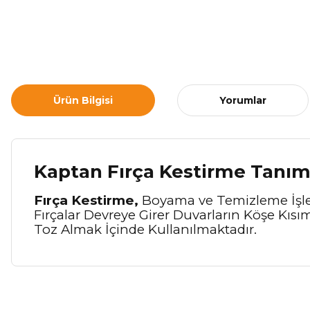
Ürün Bilgisi
Yorumlar
Kaptan Fırça Kestirme Tanım
Fırça Kestirme,
Boyama ve Temizleme İşler
Fırçalar Devreye Girer Duvarların Köşe Kısım
Toz Almak İçinde Kullanılmaktadır.
Bu ürünün fiyat bilgisi, resim, ürün açıklamalarında ve diğer ko
Görüş ve önerileriniz için teşekkür ederiz.