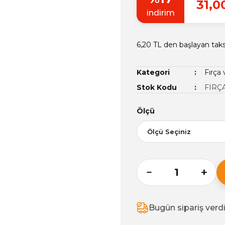
31,0
indirim
6,20 TL den başlayan taksi
Kategori
Fırça
Stok Kodu
FIRÇ
Ölçü
Bugün sipariş verd