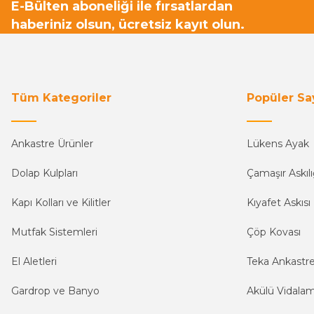
E-Bülten aboneliği ile fırsatlardan
haberiniz olsun, ücretsiz kayıt olun.
Tüm Kategoriler
Popüler Sa
Ankastre Ürünler
Lükens Ayak
Dolap Kulpları
Çamaşır Askılı
Kapı Kolları ve Kilitler
Kıyafet Askısı
Mutfak Sistemleri
Çöp Kovası
El Aletleri
Teka Ankastr
Gardrop ve Banyo
Akülü Vidala