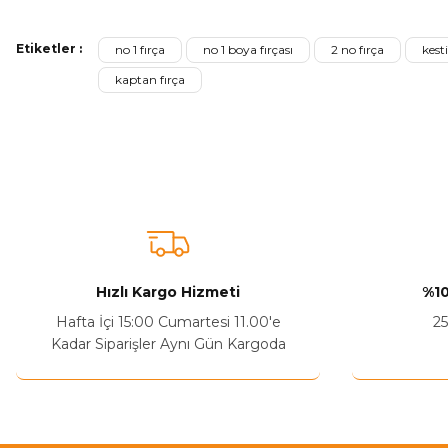
Etiketler :
no 1 fırça
no 1 boya fırçası
2 no fırça
kest
Ürün resmi kalitesiz, bozuk veya görüntülenemiyor.
kaptan fırça
Ürün açıklamasında eksik bilgiler bulunuyor.
Sitenize Pek Güvenemedim
Ürün fiyatı diğer sitelerden daha pahalı.
Bu ürüne benzer farklı alternatifler olmalı.
Hızlı Kargo Hizmeti
%10
Hafta İçi 15:00 Cumartesi 11.00'e
25
Kadar Siparişler Aynı Gün Kargoda