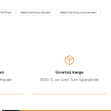
me fırça
kestirme fırça ölçüleri
kestirme fırça numaraları
ri
Ücretsiz Kargo
 Havale
3500 TL ve Üzeri Tüm Siparişlerde