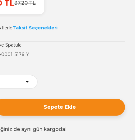
0 TL
37,20 TL
tlerle
Taksit Seçenekleri
 ve Spatula
A0001_5176_Y
Sepete Ekle
iğiniz de aynı gün kargoda!