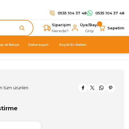
0535 104 37 48
0535 104 37 48
Siparişim
Üye/Bayi
Sepetim
Nerede?
Girişi
op ve Banyo
Dekorasyon
Küçük Ev Aletleri
n tüm ürünleri
stirme