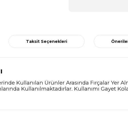
Taksit Seçenekleri
Önerile
ı
inde Kullanılan Ürünler Arasında Fırçalar Yer A
larında Kullanılmaktadırlar. Kullanımı Gayet Kola
nularda yetersiz gördüğünüz noktaları öneri formunu kullanarak tarafımız