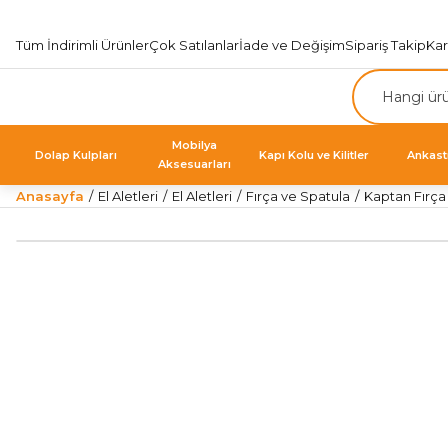
Tüm İndirimli Ürünler
Çok Satılanlar
İade ve Değişim
Sipariş Takip
Ka
Mobilya
Dolap Kulpları
Kapı Kolu ve Kilitler
Ankast
Aksesuarları
Anasayfa
El Aletleri
El Aletleri
Fırça ve Spatula
Kaptan Fırça