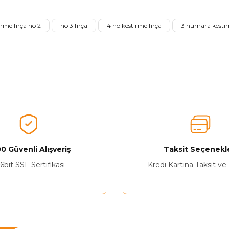
Ürünü Değerlendirerek Müşterilerimize Deneyiminizden Bahsedin🤩
irme fırça no 2
no 3 fırça
4 no kestirme fırça
3 numara kestir
Ürünü Değerlendir
0 Güvenli Alışveriş
Taksit Seçenekle
Yetkiliye Gönder
6bit SSL Sertifikası
Kredi Kartına Taksit ve