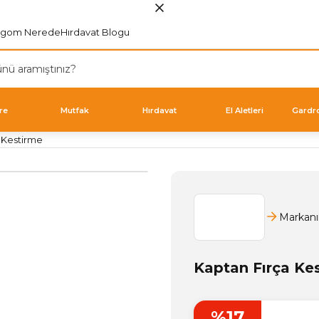
rgom Nerede
Hırdavat Blogu
re
Mutfak
Hırdavat
El Aletleri
Gardr
 Kestirme
Markanı
Kaptan Fırça Ke
%17