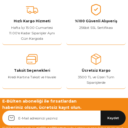
Vitrin Ara Ayakları
Askı Boruları ve Flanşları
Cam Kilidi
Piton Askı
Tutkal Çeşitleri
Fırça ve Spatula
Sıcak Hava Tabancası
Sabunluk
Pantolonluk
Ayak Tablaları
Ara Ayak ve Aparatları
Sandık Kilitleri
Streç
El Rendesi
Şampuanlık
Hızlı Kargo Hizmeti
%100 Güvenli Alışveriş
Hafta İçi 15:00 Cumartesi
256bit SSL Sertifikası
11.00'e Kadar Siparişler Aynı
aları
Papuç Çeşitleri
Elektronik Kilitler
Vida, Dübel ve Çivi
Silikon Tabancaları
Tuvalet Fırçalığı
Gün Kargoda
Zımba Teli
Tuvalet Kağıtlılığı
Zımpara Çeşitleri
Taksit Seçenekleri
Ücretsiz Kargo
Kredi Kartına Taksit ve Havale
3500 TL ve Üzeri Tüm
Siparişlerde
E-Bülten aboneliği ile fırsatlardan
haberiniz olsun, ücretsiz kayıt olun.
Kaydet