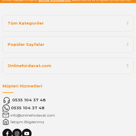
KVKK Kapsamında ki
gizlilik politikamızı
kabul etmiş ve onaylamış olursunuz.
Tüm Kategoriler
Popüler Sayfalar
Onlinehirdavat.com
Müşteri Hizmetleri
0535 104 37 48
0535 104 37 48
info@onlinehirdavat.com
İletişim Bilgilerimiz