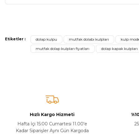
Bu ürünün fiyat bilgisi, resim, ürün açıklamalarında ve diğer ko
Görüş ve önerileriniz için teşekkür ederiz.
Etiketler :
dolap kulpu
mutfak dolabı kulpları
kulp model
Ürün resmi kalitesiz, bozuk veya görüntülenemiyor.
mutfak dolap kulpları fiyatları
dolap kapak kulpları
Ürün açıklamasında eksik bilgiler bulunuyor.
Sitenize Pek Güvenemedim
Ürün fiyatı diğer sitelerden daha pahalı.
Bu ürüne benzer farklı alternatifler olmalı.
Hızlı Kargo Hizmeti
%10
Hafta İçi 15:00 Cumartesi 11.00'e
25
Kadar Siparişler Aynı Gün Kargoda