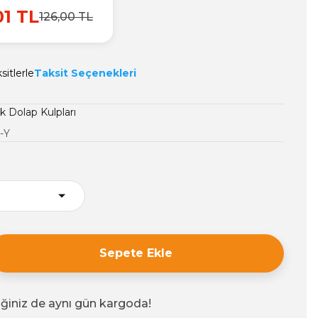
01 TL
126,00 TL
sitlerle
Taksit Seçenekleri
 Dolap Kulpları
-Y
Sepete Ekle
iğiniz de aynı gün kargoda!