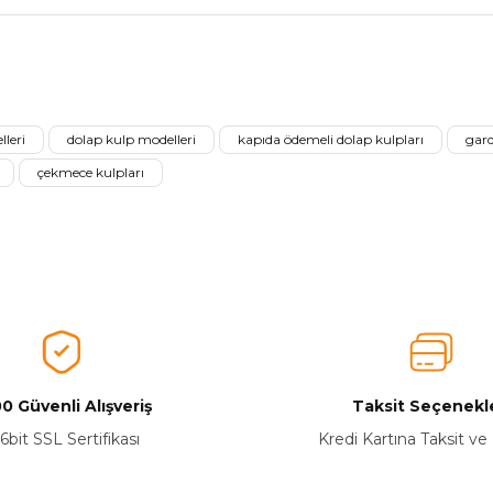
nularda yetersiz gördüğünüz noktaları öneri formunu kullanarak tarafımız
Ürünü Değerlendirerek Müşterilerimize Deneyiminizden Bahsedin🤩
leri
dolap kulp modelleri
kapıda ödemeli dolap kulpları
gard
Ürünü Değerlendir
çekmece kulpları
0 Güvenli Alışveriş
Taksit Seçenekle
Yetkiliye Gönder
6bit SSL Sertifikası
Kredi Kartına Taksit ve