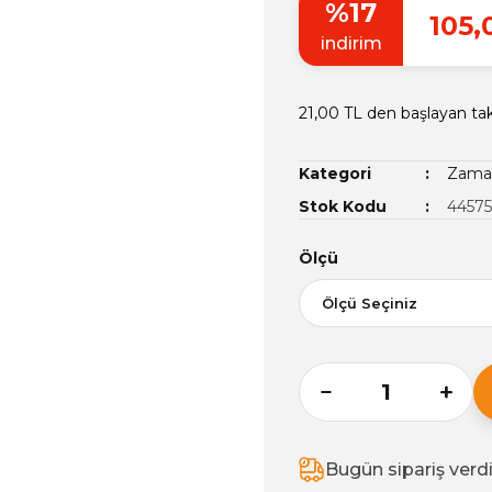
%17
105,
indirim
21,00 TL den başlayan tak
Kategori
Zamak
Stok Kodu
44575
Ölçü
Bugün sipariş verd