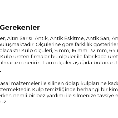
 Gerekenler
r, Altın Sarısı, Antik, Antik Eskitme, Antik Sarı, 
uluşmaktadır. Ölçülerine göre farklılık gösterirle
 olacaktır.Kulp ölçüleri, 8 mm, 16 mm, 32 mm, 
Kulp üreten firmalar bu ölçüler ile fabrikada üre
almanızı öneririz. Tüm ölçüler aşağıda bulunan te
r
sal malzemeler ile silinen dolap kulpları ne kad
stermektedir. Kulp temizliğinde herhangi bir ki
lerken nemli bir bez yardımı ile silmenize tavsiye
nuz.