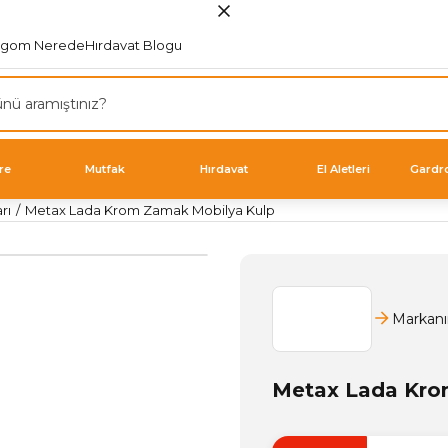
rgom Nerede
Hırdavat Blogu
re
Mutfak
Hırdavat
El Aletleri
Gardr
rı
Metax Lada Krom Zamak Mobilya Kulp
Markanı
Metax Lada Kro