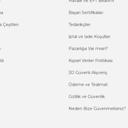
e
Havale ve EFT Bildirimi
ma
Başarı Sertifikaları
 Çeşitleri
Tedarikçiler
İptal ve İade Koşulları
ı
Pazarlığa Var mısın?
ili
Kişisel Veriler Politikası
3D Güvenli Alışveriş
Ödeme ve Teslimat
Gizlilik ve Güvenlik
Neden Bize Güvenmelisiniz?