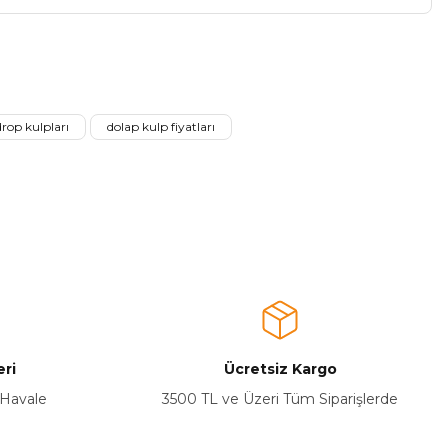
a iletebilirsiniz.
rop kulpları
dolap kulp fiyatları
ri
Ücretsiz Kargo
 Havale
3500 TL ve Üzeri Tüm Siparişlerde