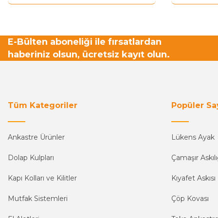
E-Bülten aboneliği ile fırsatlardan
haberiniz olsun, ücretsiz kayıt olun.
Tüm Kategoriler
Popüler Sa
Ankastre Ürünler
Lükens Ayak
Dolap Kulpları
Çamaşır Askılı
Kapı Kolları ve Kilitler
Kıyafet Askısı
Mutfak Sistemleri
Çöp Kovası