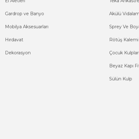
El Aletleri
Teka Ankastr
Gardrop ve Banyo
Akülü Vidala
Mobilya Aksesuarları
Sprey Ve Boya
Hırdavat
Rötüş Kalemi
Dekorasyon
Çocuk Kulplar
Beyaz Kapı Fit
Sülün Kulp