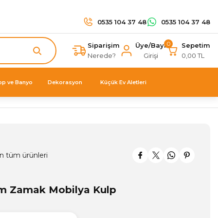
0535 104 37 48
0535 104 37 48
0
Siparişim
Üye/Bayi
Sepetim
Nerede?
Girişi
0,00 TL
op ve Banyo
Dekorasyon
Küçük Ev Aletleri
n tüm ürünleri
m Zamak Mobilya Kulp