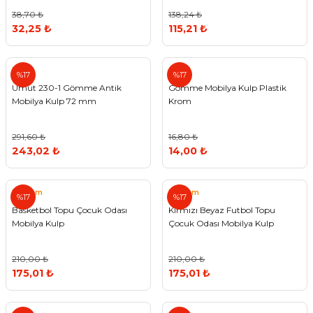
38,70 ₺
138,24 ₺
32,25 ₺
115,21 ₺
Umut
%17
%17
Umut 230-1 Gömme Antik
Gömme Mobilya Kulp Plastik
Mobilya Kulp 72 mm
Krom
291,60 ₺
16,80 ₺
243,02 ₺
14,00 ₺
Reform
Reform
%17
%17
Basketbol Topu Çocuk Odası
Kırmızı Beyaz Futbol Topu
Mobilya Kulp
Çocuk Odası Mobilya Kulp
210,00 ₺
210,00 ₺
175,01 ₺
175,01 ₺