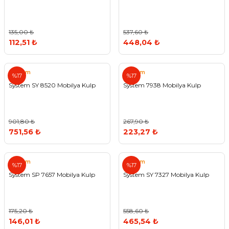
135,00 ₺
537,60 ₺
112,51 ₺
448,04 ₺
System
System
%17
%17
System SY 8520 Mobilya Kulp
System 7938 Mobilya Kulp
901,80 ₺
267,90 ₺
751,56 ₺
223,27 ₺
System
System
%17
%17
System SP 7657 Mobilya Kulp
System SY 7327 Mobilya Kulp
175,20 ₺
558,60 ₺
146,01 ₺
465,54 ₺