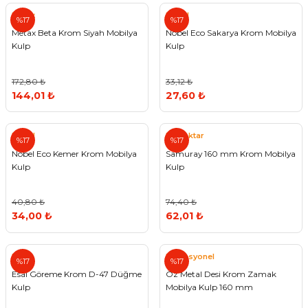
Metax
Nobel
%17
%17
Metax Beta Krom Siyah Mobilya
Nobel Eco Sakarya Krom Mobilya
Kulp
Kulp
172,80 ₺
33,12 ₺
144,01 ₺
27,60 ₺
Nobel
Bayraktar
%17
%17
Nobel Eco Kemer Krom Mobilya
Samuray 160 mm Krom Mobilya
Kulp
Kulp
40,80 ₺
74,40 ₺
34,00 ₺
62,01 ₺
Esal
Profesyonel
%17
%17
Esal Göreme Krom D-47 Düğme
Öz Metal Desi Krom Zamak
Kulp
Mobilya Kulp 160 mm