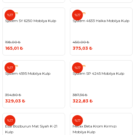
System
System
%17
%17
System SY 6250 Mobilya Kulp
System 4633 Halka Mobilya Kulp
198,00 ₺
450,00 ₺
165,01 ₺
375,03 ₺
System
System
%17
%17
System 4595 Mobilya Kulp
System SP 4245 Mobilya Kulp
394,80 ₺
387,36 ₺
329,03 ₺
322,83 ₺
Esal
Metax
%17
%17
Esal Bozburun Mat Siyah K-21
Metax Beta Krom Kırmızı
Kulp
Mobilya Kulp