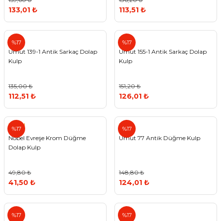
133,01 ₺
113,51 ₺
Umut
Umut
%17
%17
Umut 139-1 Antik Sarkaç Dolap
Umut 155-1 Antik Sarkaç Dolap
Kulp
Kulp
135,00 ₺
151,20 ₺
112,51 ₺
126,01 ₺
Nobel
Umut
%17
%17
Nobel Evreşe Krom Düğme
Umut 77 Antik Düğme Kulp
Dolap Kulp
49,80 ₺
148,80 ₺
41,50 ₺
124,01 ₺
Umut
Umut
%17
%17