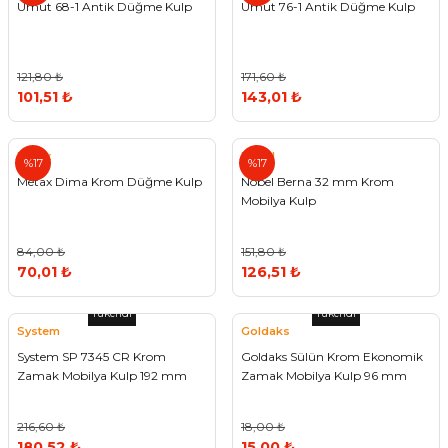
Umut 68-1 Antik Düğme Kulp
Umut 76-1 Antik Düğme Kulp
121,80 ₺
171,60 ₺
101,51 ₺
143,01 ₺
Metax
Nobel
%17
%17
Metax Dima Krom Düğme Kulp
Nobel Berna 32 mm Krom
Mobilya Kulp
84,00 ₺
151,80 ₺
70,01 ₺
126,51 ₺
Tükendi
Tükendi
System
Goldaks
System SP 7345 CR Krom
Goldaks Sülün Krom Ekonomik
Zamak Mobilya Kulp 192 mm
Zamak Mobilya Kulp 96 mm
216,60 ₺
18,00 ₺
180,52 ₺
15,00 ₺