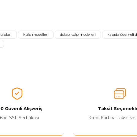
nularda yetersiz gördüğünüz noktaları öneri formunu kullanarak tarafımız
Ürünü Değerlendirerek Müşterilerimize Deneyiminizden Bahsedin🤩
ulpları
kulp modelleri
dolap kulp modelleri
kapıda ödemeli d
Ürünü Değerlendir
0 Güvenli Alışveriş
Taksit Seçenekle
Yetkiliye Gönder
6bit SSL Sertifikası
Kredi Kartına Taksit ve