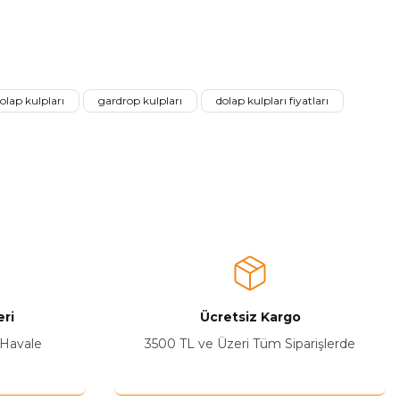
a iletebilirsiniz.
olap kulpları
gardrop kulpları
dolap kulpları fiyatları
ri
Ücretsiz Kargo
 Havale
3500 TL ve Üzeri Tüm Siparişlerde