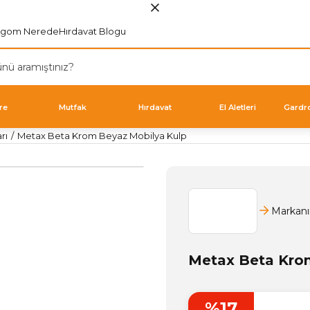
rgom Nerede
Hırdavat Blogu
re
Mutfak
Hırdavat
El Aletleri
Gardr
rı
Metax Beta Krom Beyaz Mobilya Kulp
Markanı
Metax Beta Kro
%17