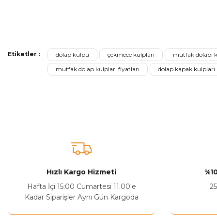
Bu ürünün fiyat bilgisi, resim, ürün açıklamalarında ve diğer ko
Görüş ve önerileriniz için teşekkür ederiz.
Etiketler :
dolap kulpu
çekmece kulpları
mutfak dolabı k
Ürün resmi kalitesiz, bozuk veya görüntülenemiyor.
mutfak dolap kulpları fiyatları
dolap kapak kulpları
Ürün açıklamasında eksik bilgiler bulunuyor.
Sitenize Pek Güvenemedim
Ürün fiyatı diğer sitelerden daha pahalı.
Bu ürüne benzer farklı alternatifler olmalı.
Hızlı Kargo Hizmeti
%10
Hafta İçi 15:00 Cumartesi 11.00'e
25
Kadar Siparişler Aynı Gün Kargoda