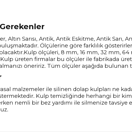
 Gerekenler
r, Altın Sarısı, Antik, Antik Eskitme, Antik Sarı, 
uluşmaktadır. Ölçülerine göre farklılık gösterirle
 olacaktır.Kulp ölçüleri, 8 mm, 16 mm, 32 mm, 
Kulp üreten firmalar bu ölçüler ile fabrikada üre
almanızı öneririz. Tüm ölçüler aşağıda bulunan te
r
sal malzemeler ile silinen dolap kulpları ne kad
stermektedir. Kulp temizliğinde herhangi bir ki
lerken nemli bir bez yardımı ile silmenize tavsiye
nuz.