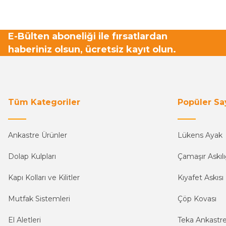
E-Bülten aboneliği ile fırsatlardan
haberiniz olsun, ücretsiz kayıt olun.
Tüm Kategoriler
Popüler Sa
Ankastre Ürünler
Lükens Ayak
Dolap Kulpları
Çamaşır Askılı
Kapı Kolları ve Kilitler
Kıyafet Askısı
Mutfak Sistemleri
Çöp Kovası
El Aletleri
Teka Ankastr