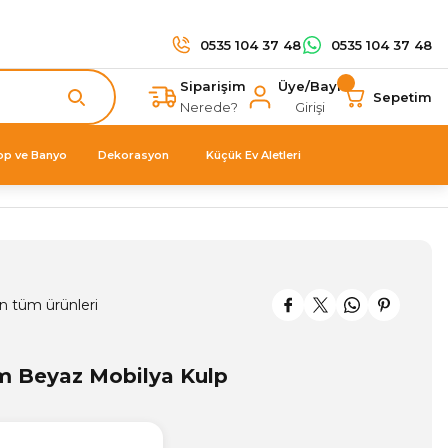
0535 104 37 48
0535 104 37 48
Siparişim
Üye/Bayi
Sepetim
Nerede?
Girişi
op ve Banyo
Dekorasyon
Küçük Ev Aletleri
n tüm ürünleri
m Beyaz Mobilya Kulp