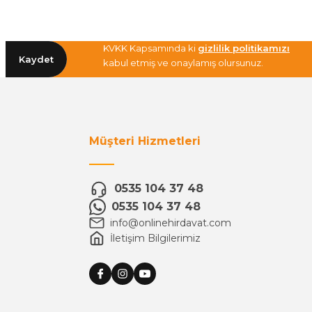
KVKK Kapsamında ki
gizlilik politikamızı
Kaydet
kabul etmiş ve onaylamış olursunuz.
Müşteri Hizmetleri
0535 104 37 48
0535 104 37 48
info@onlinehirdavat.com
İletişim Bilgilerimiz