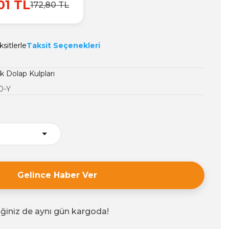
01 TL
172,80 TL
sitlerle
Taksit Seçenekleri
 Dolap Kulpları
0-Y
Gelince Haber Ver
iğiniz de aynı gün kargoda!