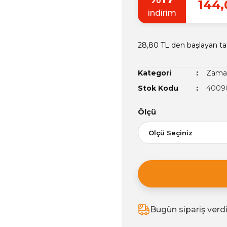
144,
indirim
28,80 TL den başlayan tak
Kategori
Zamak
Stok Kodu
4009
Ölçü
Bugün sipariş verd