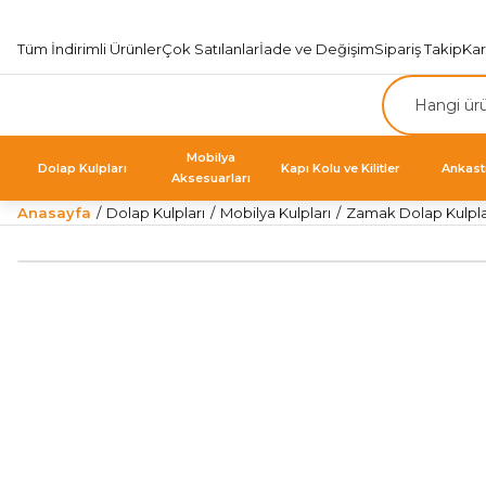
Tüm İndirimli Ürünler
Çok Satılanlar
İade ve Değişim
Sipariş Takip
Ka
Mobilya
Dolap Kulpları
Kapı Kolu ve Kilitler
Ankast
Aksesuarları
Anasayfa
Dolap Kulpları
Mobilya Kulpları
Zamak Dolap Kulpla