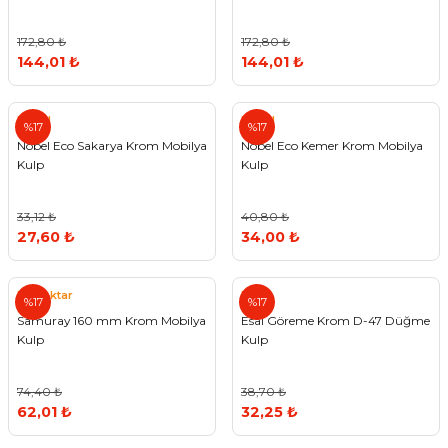
172,80 ₺
172,80 ₺
144,01 ₺
144,01 ₺
Nobel
Nobel
%17
%17
Nobel Eco Sakarya Krom Mobilya
Nobel Eco Kemer Krom Mobilya
Kulp
Kulp
33,12 ₺
40,80 ₺
27,60 ₺
34,00 ₺
Bayraktar
Esal
%17
%17
Samuray 160 mm Krom Mobilya
Esal Göreme Krom D-47 Düğme
Kulp
Kulp
74,40 ₺
38,70 ₺
62,01 ₺
32,25 ₺