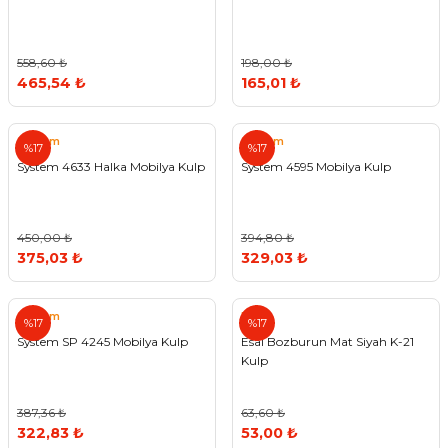
558,60 ₺
198,00 ₺
465,54 ₺
165,01 ₺
System
System
%17
%17
System 4633 Halka Mobilya Kulp
System 4595 Mobilya Kulp
450,00 ₺
394,80 ₺
375,03 ₺
329,03 ₺
System
Esal
%17
%17
System SP 4245 Mobilya Kulp
Esal Bozburun Mat Siyah K-21
Kulp
387,36 ₺
63,60 ₺
322,83 ₺
53,00 ₺