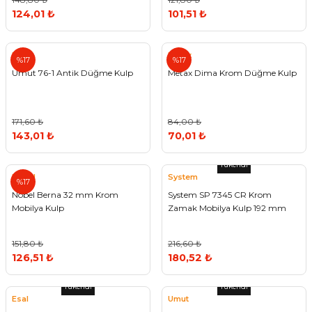
124,01 ₺
101,51 ₺
Umut
Metax
%17
%17
Umut 76-1 Antik Düğme Kulp
Metax Dima Krom Düğme Kulp
171,60 ₺
84,00 ₺
143,01 ₺
70,01 ₺
Tükendi
Nobel
System
%17
Nobel Berna 32 mm Krom
System SP 7345 CR Krom
Mobilya Kulp
Zamak Mobilya Kulp 192 mm
151,80 ₺
216,60 ₺
126,51 ₺
180,52 ₺
Tükendi
Tükendi
Esal
Umut