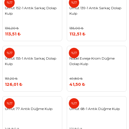
Umut
Umut
%17
%17
Umut 152-1 Antik Sarkaç Dolap
Umut 139-1 Antik Sarkaç Dolap
Kulp
Kulp
136,20 ₺
135,00 ₺
113,51 ₺
112,51 ₺
Umut
Nobel
%17
%17
Umut 155-1 Antik Sarkaç Dolap
Nobel Evreşe Krom Düğme
Kulp
Dolap Kulp
151,20 ₺
49,80 ₺
126,01 ₺
41,50 ₺
Umut
Umut
%17
%17
Umut 77 Antik Düğme Kulp
Umut 68-1 Antik Düğme Kulp
148,80 ₺
121,80 ₺