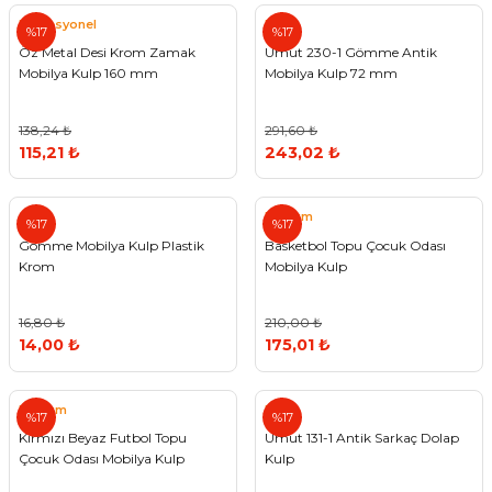
Profesyonel
Umut
%17
%17
Öz Metal Desi Krom Zamak
Umut 230-1 Gömme Antik
Mobilya Kulp 160 mm
Mobilya Kulp 72 mm
138,24 ₺
291,60 ₺
115,21 ₺
243,02 ₺
Reform
%17
%17
Gömme Mobilya Kulp Plastik
Basketbol Topu Çocuk Odası
Krom
Mobilya Kulp
16,80 ₺
210,00 ₺
14,00 ₺
175,01 ₺
Reform
Umut
%17
%17
Kırmızı Beyaz Futbol Topu
Umut 131-1 Antik Sarkaç Dolap
Çocuk Odası Mobilya Kulp
Kulp