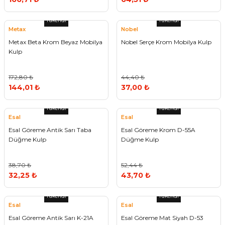
Tükendi
Tükendi
Metax
Nobel
Metax Beta Krom Beyaz Mobilya
Nobel Serçe Krom Mobilya Kulp
Kulp
172,80 ₺
44,40 ₺
144,01 ₺
37,00 ₺
Tükendi
Tükendi
Esal
Esal
Esal Göreme Antik Sarı Taba
Esal Göreme Krom D-55A
Düğme Kulp
Düğme Kulp
38,70 ₺
52,44 ₺
32,25 ₺
43,70 ₺
Tükendi
Tükendi
Esal
Esal
Esal Göreme Antik Sarı K-21A
Esal Göreme Mat Siyah D-53