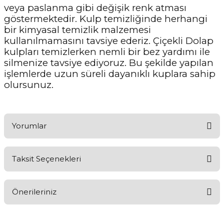
veya paslanma gibi değişik renk atması
göstermektedir. Kulp temizliğinde herhangi
bir kimyasal temizlik malzemesi
kullanılmamasını tavsiye ederiz. Çiçekli Dolap
kulpları temizlerken nemli bir bez yardımı ile
silmenize tavsiye ediyoruz. Bu şekilde yapılan
işlemlerde uzun süreli dayanıklı kuplara sahip
olursunuz.
Yorumlar
Taksit Seçenekleri
Ürünü Değerlendirerek Müşterilerimize Deneyiminizden Bahsedin
🤩
Önerileriniz
Ürünü Değerlendir
Bu ürünün fiyat bilgisi, resim, ürün açıklamalarında ve diğer