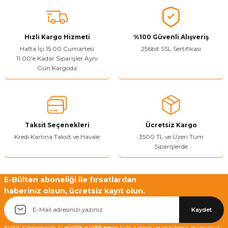
konularda yetersiz gördüğünüz noktaları öneri formunu kullanarak
tarafımıza iletebilirsiniz.
Görüş ve önerileriniz için teşekkür ederiz.
Hızlı Kargo Hizmeti
%100 Güvenli Alışveriş
Ürün resmi kalitesiz, bozuk veya görüntülenemiyor.
Hafta İçi 15:00 Cumartesi
256bit SSL Sertifikası
11.00'e Kadar Siparişler Aynı
Ürün açıklamasında eksik bilgiler bulunuyor.
Gün Kargoda
Sitenize Pek Güvenemedim
Ürün fiyatı diğer sitelerden daha pahalı.
Bu ürüne benzer farklı alternatifler olmalı.
Taksit Seçenekleri
Ücretsiz Kargo
Kredi Kartına Taksit ve Havale
3500 TL ve Üzeri Tüm
Siparişlerde
Yetkiliye Gönder
E-Bülten aboneliği ile fırsatlardan
haberiniz olsun, ücretsiz kayıt olun.
Kaydet
KVKK Kapsamında ki
gizlilik politikamızı
kabul etmiş ve onaylamış olursunuz.