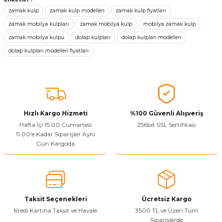
tarafımıza iletebilirsiniz.
zamak kulp
zamak kulp modelleri
zamak kulp fiyatları
Görüş ve önerileriniz için teşekkür ederiz.
zamak mobilya kulpları
zamak mobilya kulp
mobilya zamak kulp
zamak mobilya kulpu
dolap kulpları
dolap kulpları modelleri
Ürün resmi kalitesiz, bozuk veya görüntülenemiyor.
dolap kulpları modelleri fiyatları
Ürün açıklamasında eksik bilgiler bulunuyor.
Sitenize Pek Güvenemedim
Ürün fiyatı diğer sitelerden daha pahalı.
Bu ürüne benzer farklı alternatifler olmalı.
Hızlı Kargo Hizmeti
%100 Güvenli Alışveriş
Hafta İçi 15:00 Cumartesi
256bit SSL Sertifikası
11.00'e Kadar Siparişler Aynı
Gün Kargoda
Yetkiliye Gönder
Taksit Seçenekleri
Ücretsiz Kargo
Kredi Kartına Taksit ve Havale
3500 TL ve Üzeri Tüm
Siparişlerde