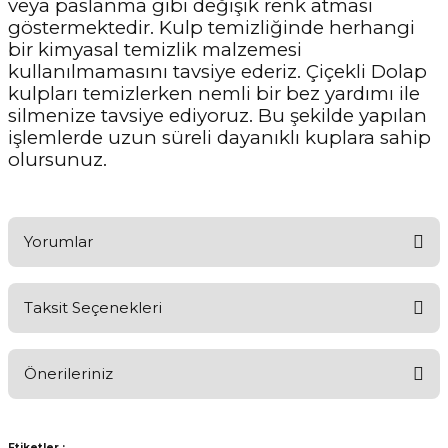
veya paslanma gibi değişik renk atması
göstermektedir. Kulp temizliğinde herhangi
bir kimyasal temizlik malzemesi
kullanılmamasını tavsiye ederiz. Çiçekli Dolap
kulpları temizlerken nemli bir bez yardımı ile
silmenize tavsiye ediyoruz. Bu şekilde yapılan
işlemlerde uzun süreli dayanıklı kuplara sahip
olursunuz.
Yorumlar
Taksit Seçenekleri
Ürünü Değerlendirerek Müşterilerimize Deneyiminizden Bahsedin
🤩
Önerileriniz
Ürünü Değerlendir
Bu ürünün fiyat bilgisi, resim, ürün açıklamalarında ve diğer
konularda yetersiz gördüğünüz noktaları öneri formunu kullanarak
Etiketler :