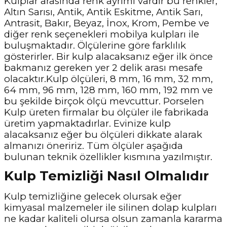
Kulplar arasında renk ayrımı vardır bu renkler,
Altın Sarısı, Antik, Antik Eskitme, Antik Sarı,
Antrasit, Bakır, Beyaz, İnox, Krom, Pembe ve
diğer renk seçenekleri mobilya kulpları ile
buluşmaktadır. Ölçülerine göre farklılık
gösterirler. Bir kulp alacaksanız eğer ilk önce
bakmanız gereken yer 2 delik arası mesafe
olacaktır.Kulp ölçüleri, 8 mm, 16 mm, 32 mm,
64 mm, 96 mm, 128 mm, 160 mm, 192 mm ve
bu şekilde birçok ölçü mevcuttur. Porselen
Kulp üreten firmalar bu ölçüler ile fabrikada
üretim yapmaktadırlar. Evinize kulp
alacaksanız eğer bu ölçüleri dikkate alarak
almanızı öneririz. Tüm ölçüler aşağıda
bulunan teknik özellikler kısmına yazılmıştır.
Kulp Temizliği Nasıl Olmalıdır
Kulp temizliğine gelecek olursak eğer
kimyasal malzemeler ile silinen dolap kulpları
ne kadar kaliteli olursa olsun zamanla kararma