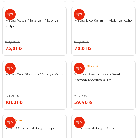
Metax
Metax
%17
%17
Metax Volga Matsiyah Mobilya
Metax Eko Karanfil Mobilya Kulp
Kulp
90,00 ₺
84,00 ₺
75,01 ₺
70,01 ₺
Metax
Yılmaz Plastik
%17
%17
Metax Yeti 128 mm Mobilya Kulp
Yılmaz Plastik Eksen Siyah
Zamak Mobilya Kulp
121,20 ₺
71,28 ₺
101,01 ₺
59,40 ₺
Bayraktar
%17
%17
Rose 160 mm Mobilya Kulp
Olimpos Mobilya Kulp