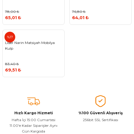
78,00 ₺
76,80 ₺
65,01 ₺
64,01 ₺
Lider
%17
Lider Narin Matsiyah Mobilya
Kulp
83,40 ₺
69,51 ₺
Hızlı Kargo Hizmeti
%100 Güvenli Alışveriş
Hafta İçi 15:00 Cumartesi
256bit SSL Sertifikası
11.00'e Kadar Siparişler Aynı
Gün Kargoda